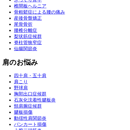
椎間板ヘルニア
骨粗鬆症による腰の痛み
産後骨盤矯正
尾骨骨折
腰椎分離症
梨状筋症候群
脊柱管狭窄症
仙腸関節炎
肩のお悩み
四十肩・五十肩
肩こり
野球肩
胸郭出口症候群
石灰化沈着性腱板炎
頸肩腕症候群
腱板損傷
動揺性肩関節炎
バンカート損傷