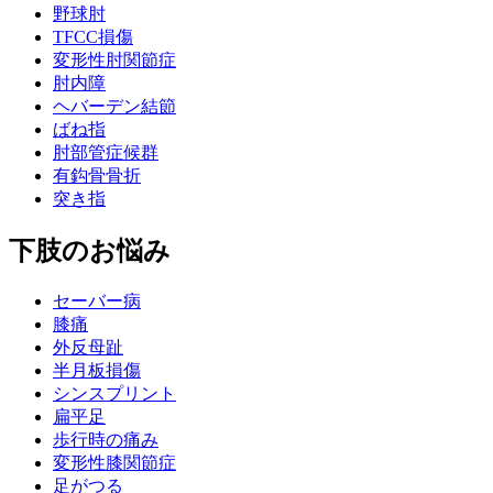
野球肘
TFCC損傷
変形性肘関節症
肘内障
ヘバーデン結節
ばね指
肘部管症候群
有鈎骨骨折
突き指
下肢のお悩み
セーバー病
膝痛
外反母趾
半月板損傷
シンスプリント
扁平足
歩行時の痛み
変形性膝関節症
足がつる