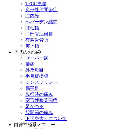
TFCC損傷
変形性肘関節症
肘内障
ヘバーデン結節
ばね指
肘部管症候群
有鈎骨骨折
突き指
下肢のお悩み
セーバー病
膝痛
外反母趾
半月板損傷
シンスプリント
扁平足
歩行時の痛み
変形性膝関節症
足がつる
股関節の痛み
下半身太りについて
自律神経系メニュー