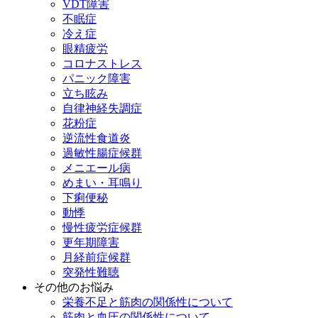
VDT障害
不眠症
冷え症
眼精疲労
コロナストレス
パニック障害
立ち眩み
自律神経失調症
花粉症
逆流性食道炎
過敏性腸症候群
メニエール病
めまい・耳鳴り
下痢便秘
動悸
慢性疲労症候群
更年期障害
月経前症候群
突発性難聴
その他のお悩み
栄養不足と筋肉の関係性について
筋肉と血圧の関係性について