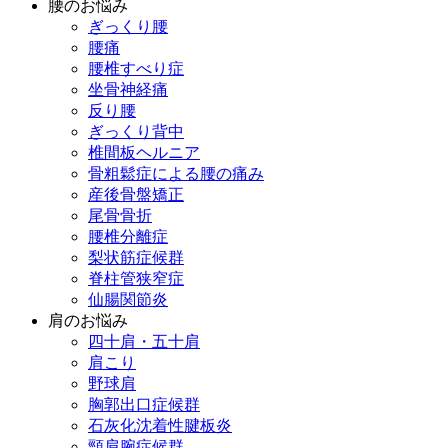
腰のお悩み
ぎっくり腰
腰痛
腰椎すべり症
坐骨神経痛
反り腰
ぎっくり背中
椎間板ヘルニア
骨粗鬆症による腰の痛み
産後骨盤矯正
尾骨骨折
腰椎分離症
梨状筋症候群
脊柱管狭窄症
仙腸関節炎
肩のお悩み
四十肩・五十肩
肩こり
野球肩
胸郭出口症候群
石灰化沈着性腱板炎
頸肩腕症候群