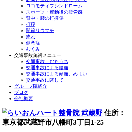
ロコモティブシンドローム
スポーツ・運動後の疲労感
背中・腰の打撲傷
打撲
関節リウマチ
痺れ
側弯症
むくみ
交通事故施術メニュー
交通事故 むちうち
交通事故による腰痛
交通事故による頭痛、めまい
交通事故に関して
グループ院紹介
ブログ
会社概要
住所：
東京都武蔵野市八幡町3丁目1-25