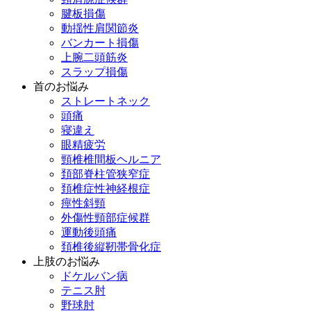
腱板損傷
動揺性肩関節炎
バンカート損傷
上腕二頭筋炎
スラップ損傷
首のお悩み
ストレートネック
頭痛
寝違え
眼精疲労
頸椎椎間板ヘルニア
頚部脊柱管狭窄症
頚椎症性神経根症
痙性斜頸
外傷性頸部症候群
運動後頭痛
頚椎後縦靭帯骨化症
上肢のお悩み
ドケルバン病
テニス肘
野球肘