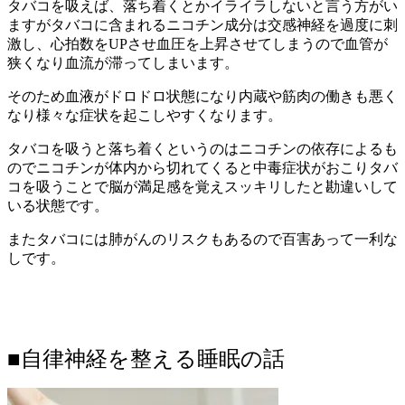
タバコを吸えば、落ち着くとかイライラしないと言う方がい
ますがタバコに含まれるニコチン成分は交感神経を過度に刺
激し、心拍数をUPさせ血圧を上昇させてしまうので血管が
狭くなり血流が滞ってしまいます。
そのため血液がドロドロ状態になり内蔵や筋肉の働きも悪く
なり様々な症状を起こしやすくなります。
タバコを吸うと落ち着くというのはニコチンの依存によるも
のでニコチンが体内から切れてくると中毒症状がおこりタバ
コを吸うことで脳が満足感を覚えスッキリしたと勘違いして
いる状態です。
またタバコには肺がんのリスクもあるので百害あって一利な
しです。
■自律神経を整える睡眠の話