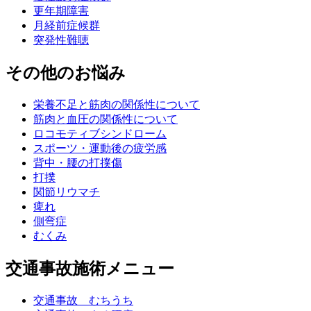
更年期障害
月経前症候群
突発性難聴
その他のお悩み
栄養不足と筋肉の関係性について
筋肉と血圧の関係性について
ロコモティブシンドローム
スポーツ・運動後の疲労感
背中・腰の打撲傷
打撲
関節リウマチ
痺れ
側弯症
むくみ
交通事故施術メニュー
交通事故 むちうち