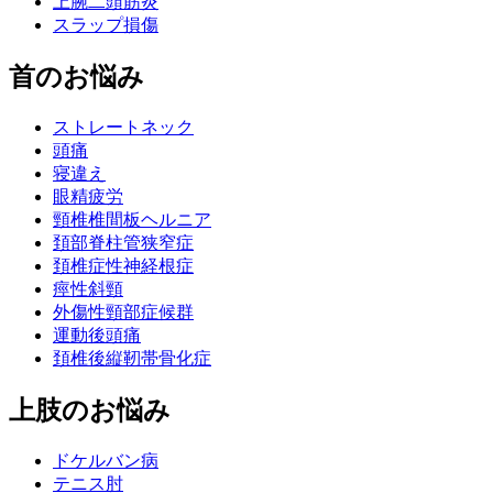
上腕二頭筋炎
スラップ損傷
首のお悩み
ストレートネック
頭痛
寝違え
眼精疲労
頸椎椎間板ヘルニア
頚部脊柱管狭窄症
頚椎症性神経根症
痙性斜頸
外傷性頸部症候群
運動後頭痛
頚椎後縦靭帯骨化症
上肢のお悩み
ドケルバン病
テニス肘