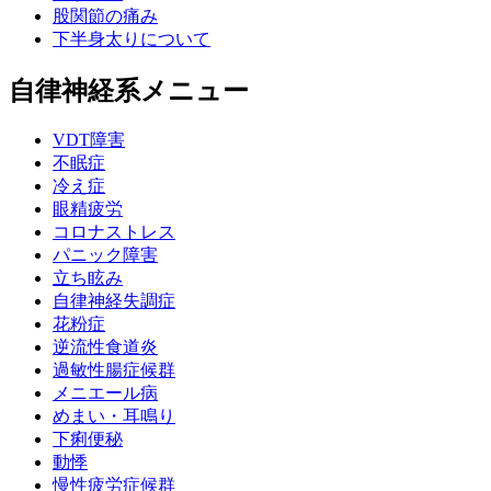
股関節の痛み
下半身太りについて
自律神経系メニュー
VDT障害
不眠症
冷え症
眼精疲労
コロナストレス
パニック障害
立ち眩み
自律神経失調症
花粉症
逆流性食道炎
過敏性腸症候群
メニエール病
めまい・耳鳴り
下痢便秘
動悸
慢性疲労症候群