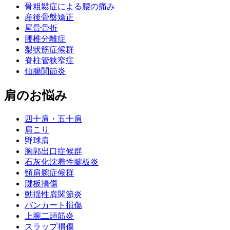
骨粗鬆症による腰の痛み
産後骨盤矯正
尾骨骨折
腰椎分離症
梨状筋症候群
脊柱管狭窄症
仙腸関節炎
肩のお悩み
四十肩・五十肩
肩こり
野球肩
胸郭出口症候群
石灰化沈着性腱板炎
頸肩腕症候群
腱板損傷
動揺性肩関節炎
バンカート損傷
上腕二頭筋炎
スラップ損傷