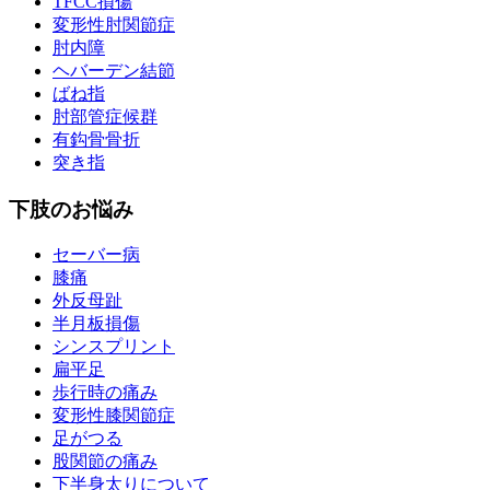
TFCC損傷
変形性肘関節症
肘内障
ヘバーデン結節
ばね指
肘部管症候群
有鈎骨骨折
突き指
下肢のお悩み
セーバー病
膝痛
外反母趾
半月板損傷
シンスプリント
扁平足
歩行時の痛み
変形性膝関節症
足がつる
股関節の痛み
下半身太りについて