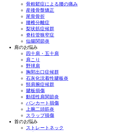
骨粗鬆症による腰の痛み
産後骨盤矯正
尾骨骨折
腰椎分離症
梨状筋症候群
脊柱管狭窄症
仙腸関節炎
肩のお悩み
四十肩・五十肩
肩こり
野球肩
胸郭出口症候群
石灰化沈着性腱板炎
頸肩腕症候群
腱板損傷
動揺性肩関節炎
バンカート損傷
上腕二頭筋炎
スラップ損傷
首のお悩み
ストレートネック