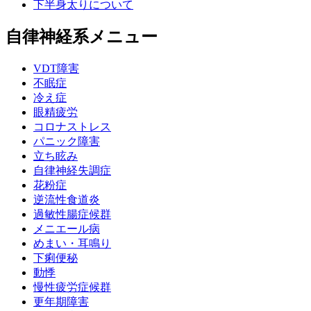
下半身太りについて
自律神経系メニュー
VDT障害
不眠症
冷え症
眼精疲労
コロナストレス
パニック障害
立ち眩み
自律神経失調症
花粉症
逆流性食道炎
過敏性腸症候群
メニエール病
めまい・耳鳴り
下痢便秘
動悸
慢性疲労症候群
更年期障害