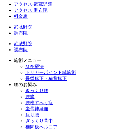
アクセス-武蔵野院
アクセス-調布院
料金表
武蔵野院
調布院
武蔵野院
調布院
施術メニュー
MPF療法
トリガーポイント鍼施術
骨盤矯正・猫背矯正
腰のお悩み
ぎっくり腰
腰痛
腰椎すべり症
坐骨神経痛
反り腰
ぎっくり背中
椎間板ヘルニア