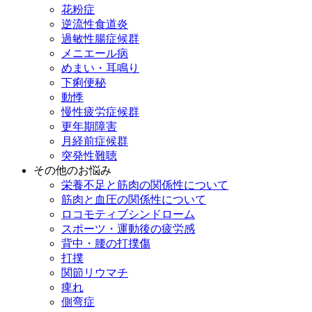
花粉症
逆流性食道炎
過敏性腸症候群
メニエール病
めまい・耳鳴り
下痢便秘
動悸
慢性疲労症候群
更年期障害
月経前症候群
突発性難聴
その他のお悩み
栄養不足と筋肉の関係性について
筋肉と血圧の関係性について
ロコモティブシンドローム
スポーツ・運動後の疲労感
背中・腰の打撲傷
打撲
関節リウマチ
痺れ
側弯症