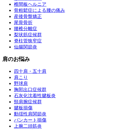
椎間板ヘルニア
骨粗鬆症による腰の痛み
産後骨盤矯正
尾骨骨折
腰椎分離症
梨状筋症候群
脊柱管狭窄症
仙腸関節炎
肩のお悩み
四十肩・五十肩
肩こり
野球肩
胸郭出口症候群
石灰化沈着性腱板炎
頸肩腕症候群
腱板損傷
動揺性肩関節炎
バンカート損傷
上腕二頭筋炎