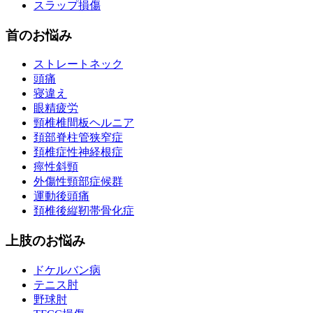
スラップ損傷
首のお悩み
ストレートネック
頭痛
寝違え
眼精疲労
頸椎椎間板ヘルニア
頚部脊柱管狭窄症
頚椎症性神経根症
痙性斜頸
外傷性頸部症候群
運動後頭痛
頚椎後縦靭帯骨化症
上肢のお悩み
ドケルバン病
テニス肘
野球肘