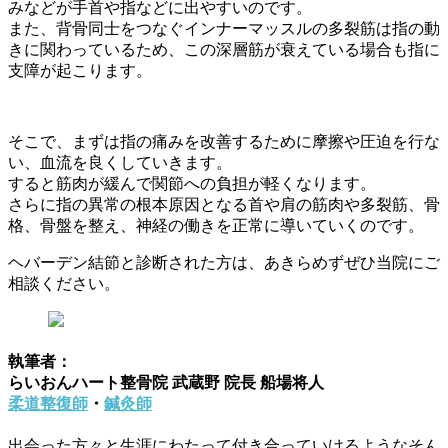
みなどが手首や指などに出やすいのです。
また、背骨同士をつなぐインナーマッスルの多裂筋は指の動
きに関わっているため、この深層筋が衰えている場合も指に
支障が起こります。
そこで、まずは指の痛みを改善するために摩擦や圧迫を行な
い、血流を良くしていきます。
すると筋肉が緩んで関節への負担が軽くなります。
さらに指の異常の根本原因となる首や肩の筋肉や多裂筋、骨
格、骨盤を整え、神経の働きを正常に導いていくのです。
ヘバーデン結節と診断された方は、あきらめずぜひ当院にご
相談ください。
執筆者：
らいおんハート整骨院 武蔵野 院長 船場将人
柔道整復師
・
鍼灸師
出会った方々と生涯にわたって付き合っていけるようなそん