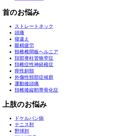
首のお悩み
ストレートネック
頭痛
寝違え
眼精疲労
頸椎椎間板ヘルニア
頚部脊柱管狭窄症
頚椎症性神経根症
痙性斜頸
外傷性頸部症候群
運動後頭痛
頚椎後縦靭帯骨化症
上肢のお悩み
ドケルバン病
テニス肘
野球肘