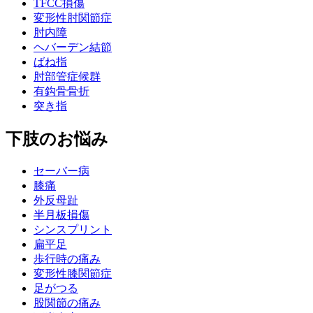
TFCC損傷
変形性肘関節症
肘内障
ヘバーデン結節
ばね指
肘部管症候群
有鈎骨骨折
突き指
下肢のお悩み
セーバー病
膝痛
外反母趾
半月板損傷
シンスプリント
扁平足
歩行時の痛み
変形性膝関節症
足がつる
股関節の痛み