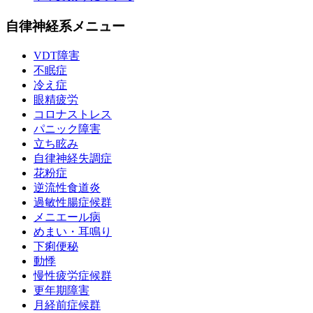
自律神経系メニュー
VDT障害
不眠症
冷え症
眼精疲労
コロナストレス
パニック障害
立ち眩み
自律神経失調症
花粉症
逆流性食道炎
過敏性腸症候群
メニエール病
めまい・耳鳴り
下痢便秘
動悸
慢性疲労症候群
更年期障害
月経前症候群