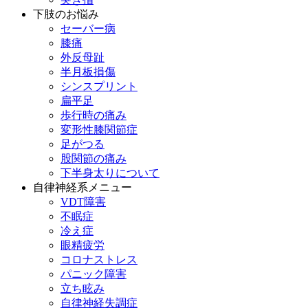
下肢のお悩み
セーバー病
膝痛
外反母趾
半月板損傷
シンスプリント
扁平足
歩行時の痛み
変形性膝関節症
足がつる
股関節の痛み
下半身太りについて
自律神経系メニュー
VDT障害
不眠症
冷え症
眼精疲労
コロナストレス
パニック障害
立ち眩み
自律神経失調症