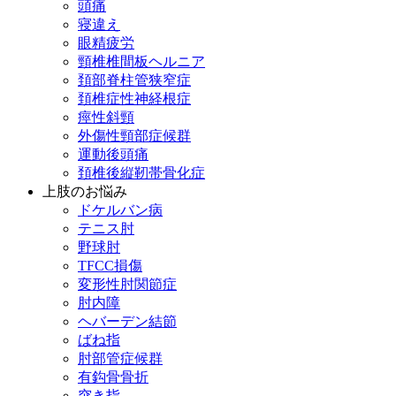
頭痛
寝違え
眼精疲労
頸椎椎間板ヘルニア
頚部脊柱管狭窄症
頚椎症性神経根症
痙性斜頸
外傷性頸部症候群
運動後頭痛
頚椎後縦靭帯骨化症
上肢のお悩み
ドケルバン病
テニス肘
野球肘
TFCC損傷
変形性肘関節症
肘内障
ヘバーデン結節
ばね指
肘部管症候群
有鈎骨骨折
突き指