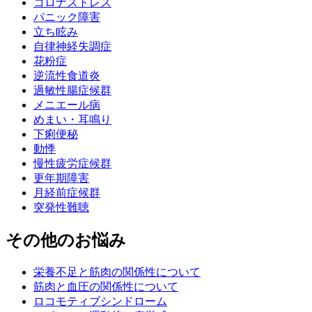
コロナストレス
パニック障害
立ち眩み
自律神経失調症
花粉症
逆流性食道炎
過敏性腸症候群
メニエール病
めまい・耳鳴り
下痢便秘
動悸
慢性疲労症候群
更年期障害
月経前症候群
突発性難聴
その他のお悩み
栄養不足と筋肉の関係性について
筋肉と血圧の関係性について
ロコモティブシンドローム