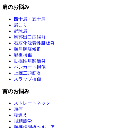
肩のお悩み
四十肩・五十肩
肩こり
野球肩
胸郭出口症候群
石灰化沈着性腱板炎
頸肩腕症候群
腱板損傷
動揺性肩関節炎
バンカート損傷
上腕二頭筋炎
スラップ損傷
首のお悩み
ストレートネック
頭痛
寝違え
眼精疲労
頸椎椎間板ヘルニア