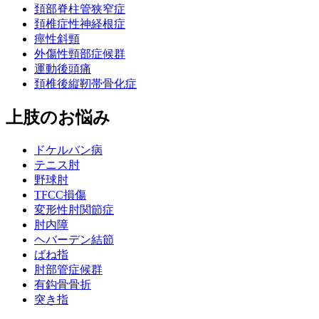
頚部脊柱管狭窄症
頚椎症性神経根症
痙性斜頸
外傷性頸部症候群
運動後頭痛
頚椎後縦靭帯骨化症
上肢のお悩み
ドケルバン病
テニス肘
野球肘
TFCC損傷
変形性肘関節症
肘内障
ヘバーデン結節
ばね指
肘部管症候群
有鈎骨骨折
突き指