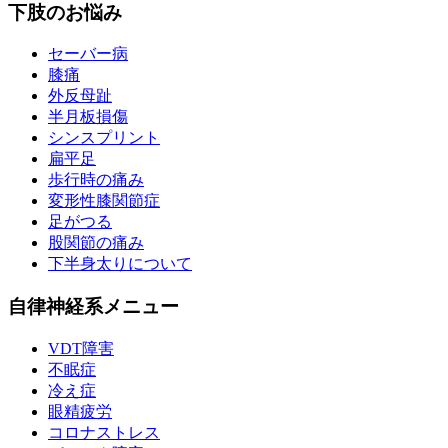
下肢のお悩み
セーバー病
膝痛
外反母趾
半月板損傷
シンスプリント
扁平足
歩行時の痛み
変形性膝関節症
足がつる
股関節の痛み
下半身太りについて
自律神経系メニュー
VDT障害
不眠症
冷え症
眼精疲労
コロナストレス