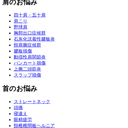
肩のお悩み
四十肩・五十肩
肩こり
野球肩
胸郭出口症候群
石灰化沈着性腱板炎
頸肩腕症候群
腱板損傷
動揺性肩関節炎
バンカート損傷
上腕二頭筋炎
スラップ損傷
首のお悩み
ストレートネック
頭痛
寝違え
眼精疲労
頸椎椎間板ヘルニア