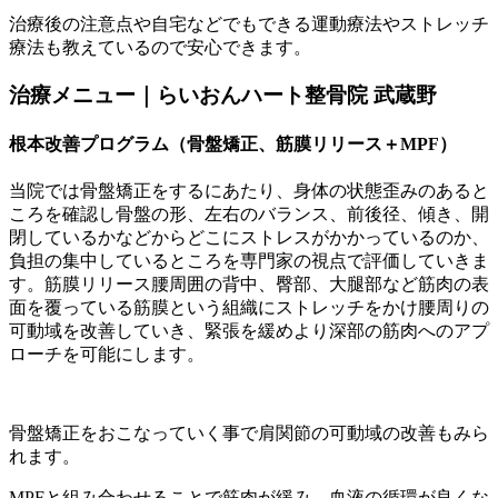
治療後の注意点や自宅などでもできる運動療法やストレッチ
療法も教えているので安心できます。
治療メニュー｜らいおんハート整骨院 武蔵野
根本改善プログラム（骨盤矯正、筋膜リリース＋MPF）
当院では骨盤矯正をするにあたり、身体の状態歪みのあると
ころを確認し骨盤の形、左右のバランス、前後径、傾き、開
閉しているかなどからどこにストレスがかかっているのか、
負担の集中しているところを専門家の視点で評価していきま
す。筋膜リリース腰周囲の背中、臀部、大腿部など筋肉の表
面を覆っている筋膜という組織にストレッチをかけ腰周りの
可動域を改善していき、緊張を緩めより深部の筋肉へのアプ
ローチを可能にします。
骨盤矯正をおこなっていく事で肩関節の可動域の改善もみら
れます。
MPFと組み合わせることで筋肉が緩み、血液の循環が良くな