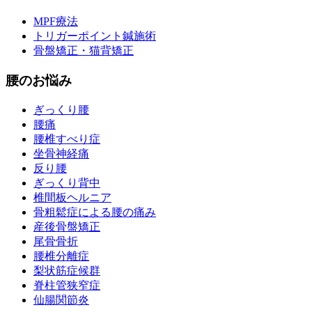
MPF療法
トリガーポイント鍼施術
骨盤矯正・猫背矯正
腰のお悩み
ぎっくり腰
腰痛
腰椎すべり症
坐骨神経痛
反り腰
ぎっくり背中
椎間板ヘルニア
骨粗鬆症による腰の痛み
産後骨盤矯正
尾骨骨折
腰椎分離症
梨状筋症候群
脊柱管狭窄症
仙腸関節炎