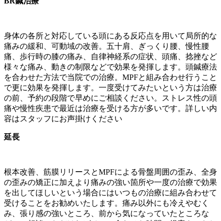
BR鍼治療
身体の各所と対応している頭にある反応点を用いて局所的な
痛みの緩和、可動域の改善。五十肩、ぎっくり腰、慢性腰
痛、歩行時の膝の痛み、自律神経系の症状、頭痛、捻挫など
様々な痛み、動きの制限などで効果を発揮します。頭鍼療法
を合わせた方法で当院での治療。MPFと組み合わせ行うこと
で更に効果を発揮します。一度受けてみたいという方は治療
の前、予約の段階で早めにご相談ください。ストレス性の頭
痛や慢性疾患で最近は治療を受ける方が多いです。詳しい内
容はスタッフにお声掛けください
延長
根本改善、筋膜リリースとMPFによる骨盤周囲の歪み、全身
の歪みの矯正に加えより痛みの強い箇所や一度の治療で効果
を出してほしいという場合にはいつもの治療に組み合わせて
受けることをお勧めいたします。痛み以外にも冷えやむく
み、張り感の強いところ、前から気になっていたところな