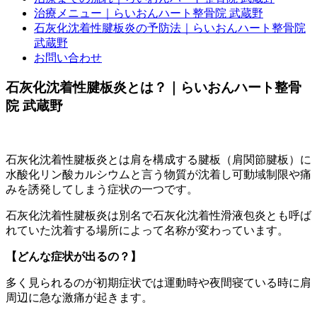
治療メニュー｜らいおんハート整骨院 武蔵野
石灰化沈着性腱板炎の予防法｜らいおんハート整骨院
武蔵野
お問い合わせ
石灰化沈着性腱板炎とは？｜らいおんハート整骨
院 武蔵野
石灰化沈着性腱板炎とは肩を構成する腱板（肩関節腱板）に
水酸化リン酸カルシウムと言う物質が沈着し可動域制限や痛
みを誘発してしまう症状の一つです。
石灰化沈着性腱板炎は別名で石灰化沈着性滑液包炎とも呼ば
れていた沈着する場所によって名称が変わっています。
【どんな症状が出るの？】
多く見られるのが初期症状では運動時や夜間寝ている時に肩
周辺に急な激痛が起きます。