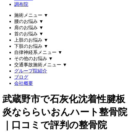
調布院
施術メニュー
▼
腰のお悩み
▼
肩のお悩み
▼
首のお悩み
▼
上肢のお悩み
▼
下肢のお悩み
▼
自律神経系メニュー
▼
その他のお悩み
▼
交通事故施術メニュー
▼
グループ院紹介
ブログ
会社概要
武蔵野市で石灰化沈着性腱板
炎なららいおんハート整骨院
｜口コミで評判の整骨院