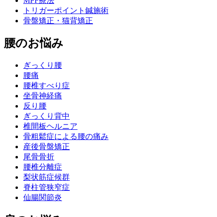
MPF療法
トリガーポイント鍼施術
骨盤矯正・猫背矯正
腰のお悩み
ぎっくり腰
腰痛
腰椎すべり症
坐骨神経痛
反り腰
ぎっくり背中
椎間板ヘルニア
骨粗鬆症による腰の痛み
産後骨盤矯正
尾骨骨折
腰椎分離症
梨状筋症候群
脊柱管狭窄症
仙腸関節炎