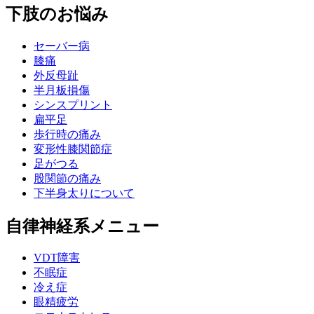
下肢のお悩み
セーバー病
膝痛
外反母趾
半月板損傷
シンスプリント
扁平足
歩行時の痛み
変形性膝関節症
足がつる
股関節の痛み
下半身太りについて
自律神経系メニュー
VDT障害
不眠症
冷え症
眼精疲労