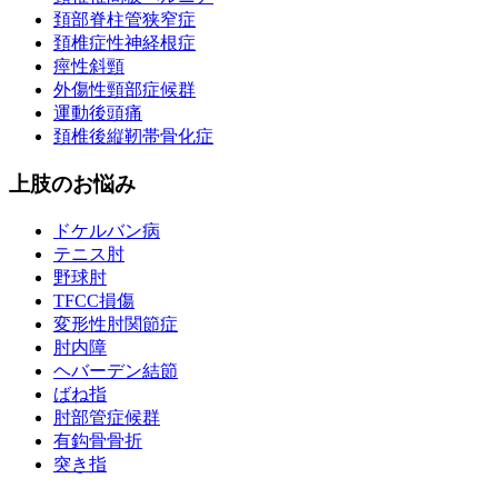
頚部脊柱管狭窄症
頚椎症性神経根症
痙性斜頸
外傷性頸部症候群
運動後頭痛
頚椎後縦靭帯骨化症
上肢のお悩み
ドケルバン病
テニス肘
野球肘
TFCC損傷
変形性肘関節症
肘内障
ヘバーデン結節
ばね指
肘部管症候群
有鈎骨骨折
突き指