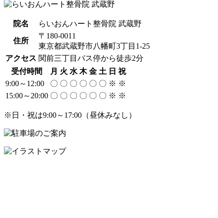
院名
らいおんハート整骨院 武蔵野
〒180-0011
住所
東京都武蔵野市八幡町3丁目1-25
アクセス
関前三丁目バス停から徒歩2分
受付時間
月
火
水
木
金
土
日
祝
9:00～12:00
〇
〇
〇
〇
〇
〇
※
※
15:00～20:00
〇
〇
〇
〇
〇
〇
※
※
※日・祝は9:00～17:00（昼休みなし）