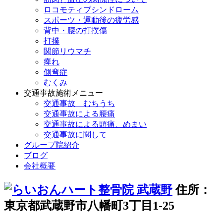
ロコモティブシンドローム
スポーツ・運動後の疲労感
背中・腰の打撲傷
打撲
関節リウマチ
痺れ
側弯症
むくみ
交通事故施術メニュー
交通事故 むちうち
交通事故による腰痛
交通事故による頭痛、めまい
交通事故に関して
グループ院紹介
ブログ
会社概要
住所：
東京都武蔵野市八幡町3丁目1-25