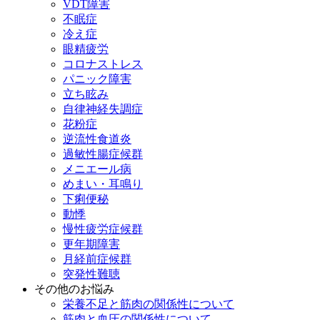
VDT障害
不眠症
冷え症
眼精疲労
コロナストレス
パニック障害
立ち眩み
自律神経失調症
花粉症
逆流性食道炎
過敏性腸症候群
メニエール病
めまい・耳鳴り
下痢便秘
動悸
慢性疲労症候群
更年期障害
月経前症候群
突発性難聴
その他のお悩み
栄養不足と筋肉の関係性について
筋肉と血圧の関係性について