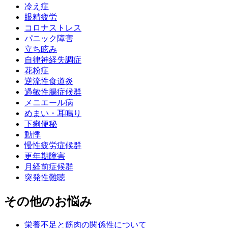
冷え症
眼精疲労
コロナストレス
パニック障害
立ち眩み
自律神経失調症
花粉症
逆流性食道炎
過敏性腸症候群
メニエール病
めまい・耳鳴り
下痢便秘
動悸
慢性疲労症候群
更年期障害
月経前症候群
突発性難聴
その他のお悩み
栄養不足と筋肉の関係性について