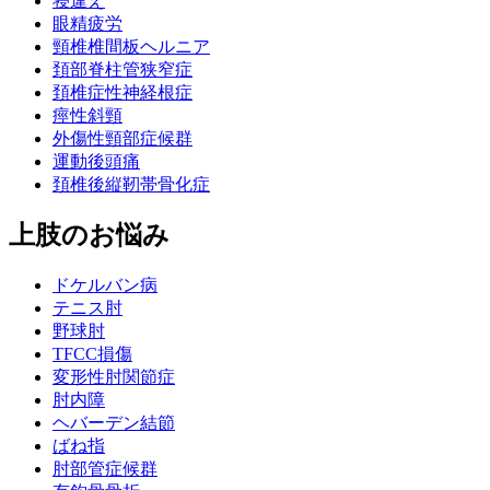
寝違え
眼精疲労
頸椎椎間板ヘルニア
頚部脊柱管狭窄症
頚椎症性神経根症
痙性斜頸
外傷性頸部症候群
運動後頭痛
頚椎後縦靭帯骨化症
上肢のお悩み
ドケルバン病
テニス肘
野球肘
TFCC損傷
変形性肘関節症
肘内障
ヘバーデン結節
ばね指
肘部管症候群