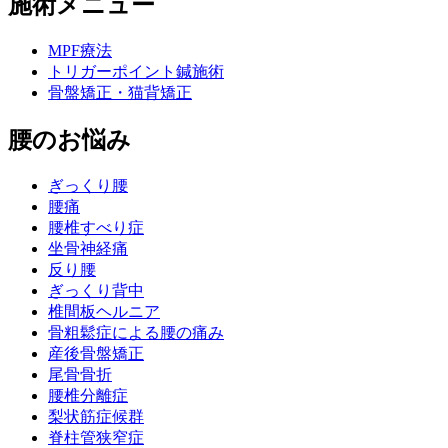
施術メニュー
MPF療法
トリガーポイント鍼施術
骨盤矯正・猫背矯正
腰のお悩み
ぎっくり腰
腰痛
腰椎すべり症
坐骨神経痛
反り腰
ぎっくり背中
椎間板ヘルニア
骨粗鬆症による腰の痛み
産後骨盤矯正
尾骨骨折
腰椎分離症
梨状筋症候群
脊柱管狭窄症