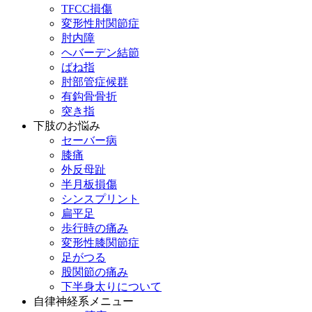
TFCC損傷
変形性肘関節症
肘内障
ヘバーデン結節
ばね指
肘部管症候群
有鈎骨骨折
突き指
下肢のお悩み
セーバー病
膝痛
外反母趾
半月板損傷
シンスプリント
扁平足
歩行時の痛み
変形性膝関節症
足がつる
股関節の痛み
下半身太りについて
自律神経系メニュー