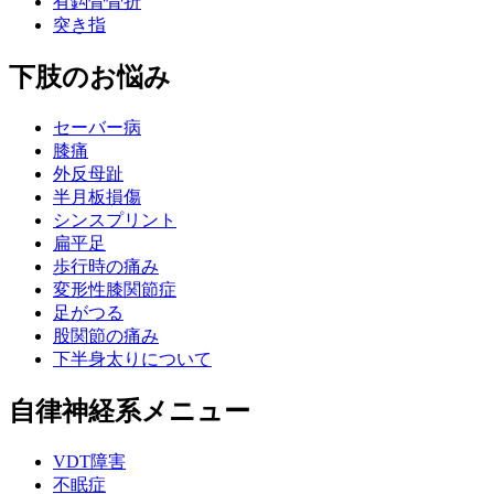
有鈎骨骨折
突き指
下肢のお悩み
セーバー病
膝痛
外反母趾
半月板損傷
シンスプリント
扁平足
歩行時の痛み
変形性膝関節症
足がつる
股関節の痛み
下半身太りについて
自律神経系メニュー
VDT障害
不眠症