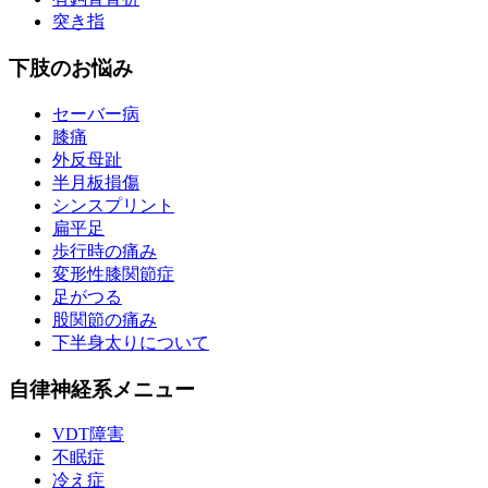
突き指
下肢のお悩み
セーバー病
膝痛
外反母趾
半月板損傷
シンスプリント
扁平足
歩行時の痛み
変形性膝関節症
足がつる
股関節の痛み
下半身太りについて
自律神経系メニュー
VDT障害
不眠症
冷え症