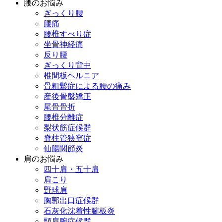
腰のお悩み
ぎっくり腰
腰痛
腰椎すべり症
坐骨神経痛
反り腰
ぎっくり背中
椎間板ヘルニア
骨粗鬆症による腰の痛み
産後骨盤矯正
尾骨骨折
腰椎分離症
梨状筋症候群
脊柱管狭窄症
仙腸関節炎
肩のお悩み
四十肩・五十肩
肩こり
野球肩
胸郭出口症候群
石灰化沈着性腱板炎
頸肩腕症候群