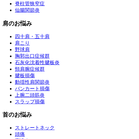
脊柱管狭窄症
仙腸関節炎
肩のお悩み
四十肩・五十肩
肩こり
野球肩
胸郭出口症候群
石灰化沈着性腱板炎
頸肩腕症候群
腱板損傷
動揺性肩関節炎
バンカート損傷
上腕二頭筋炎
スラップ損傷
首のお悩み
ストレートネック
頭痛