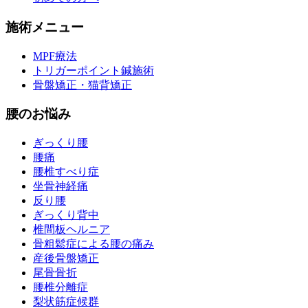
施術メニュー
MPF療法
トリガーポイント鍼施術
骨盤矯正・猫背矯正
腰のお悩み
ぎっくり腰
腰痛
腰椎すべり症
坐骨神経痛
反り腰
ぎっくり背中
椎間板ヘルニア
骨粗鬆症による腰の痛み
産後骨盤矯正
尾骨骨折
腰椎分離症
梨状筋症候群