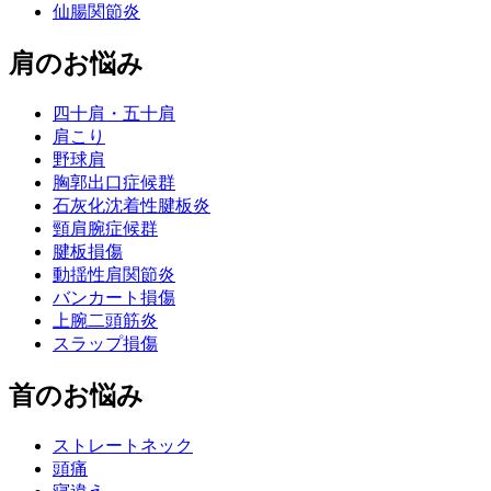
仙腸関節炎
肩のお悩み
四十肩・五十肩
肩こり
野球肩
胸郭出口症候群
石灰化沈着性腱板炎
頸肩腕症候群
腱板損傷
動揺性肩関節炎
バンカート損傷
上腕二頭筋炎
スラップ損傷
首のお悩み
ストレートネック
頭痛