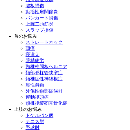
腱板損傷
動揺性肩関節炎
バンカート損傷
上腕二頭筋炎
スラップ損傷
首のお悩み
ストレートネック
頭痛
寝違え
眼精疲労
頸椎椎間板ヘルニア
頚部脊柱管狭窄症
頚椎症性神経根症
痙性斜頸
外傷性頸部症候群
運動後頭痛
頚椎後縦靭帯骨化症
上肢のお悩み
ドケルバン病
テニス肘
野球肘