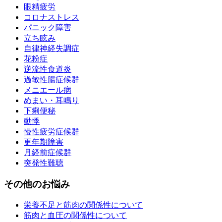
眼精疲労
コロナストレス
パニック障害
立ち眩み
自律神経失調症
花粉症
逆流性食道炎
過敏性腸症候群
メニエール病
めまい・耳鳴り
下痢便秘
動悸
慢性疲労症候群
更年期障害
月経前症候群
突発性難聴
その他のお悩み
栄養不足と筋肉の関係性について
筋肉と血圧の関係性について