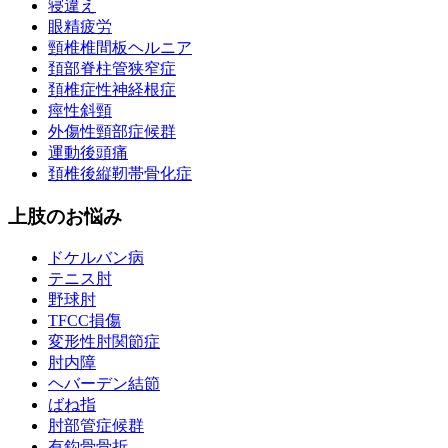
寝違え
眼精疲労
頸椎椎間板ヘルニア
頚部脊柱管狭窄症
頚椎症性神経根症
痙性斜頸
外傷性頸部症候群
運動後頭痛
頚椎後縦靭帯骨化症
上肢のお悩み
ドケルバン病
テニス肘
野球肘
TFCC損傷
変形性肘関節症
肘内障
ヘバーデン結節
ばね指
肘部管症候群
有鈎骨骨折