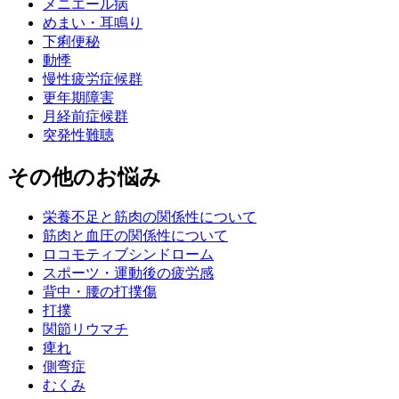
メニエール病
めまい・耳鳴り
下痢便秘
動悸
慢性疲労症候群
更年期障害
月経前症候群
突発性難聴
その他のお悩み
栄養不足と筋肉の関係性について
筋肉と血圧の関係性について
ロコモティブシンドローム
スポーツ・運動後の疲労感
背中・腰の打撲傷
打撲
関節リウマチ
痺れ
側弯症
むくみ