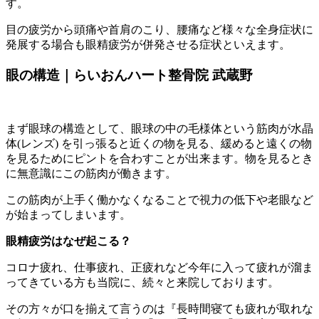
す。
目の疲労から頭痛や首肩のこり、腰痛など様々な全身症状に
発展する場合も眼精疲労が併発させる症状といえます。
眼の構造｜らいおんハート整骨院 武蔵野
まず眼球の構造として、眼球の中の毛様体という筋肉が水晶
体(レンズ) を引っ張ると近くの物を見る、緩めると遠くの物
を見るためにピントを合わすことが出来ます。物を見るとき
に無意識にこの筋肉が働きます。
この筋肉が上手く働かなくなることで視力の低下や老眼など
が始まってしまいます。
眼精疲労はなぜ起こる？
コロナ疲れ、仕事疲れ、正疲れなど今年に入って疲れが溜ま
ってきている方も当院に、続々と来院しております。
その方々が口を揃えて言うのは『長時間寝ても疲れが取れな