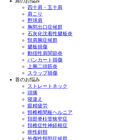
肩のお悩み
四十肩・五十肩
肩こり
野球肩
胸郭出口症候群
石灰化沈着性腱板炎
頸肩腕症候群
腱板損傷
動揺性肩関節炎
バンカート損傷
上腕二頭筋炎
スラップ損傷
首のお悩み
ストレートネック
頭痛
寝違え
眼精疲労
頸椎椎間板ヘルニア
頚部脊柱管狭窄症
頚椎症性神経根症
痙性斜頸
外傷性頸部症候群