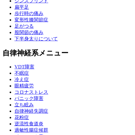
シンスプリント
扁平足
歩行時の痛み
変形性膝関節症
足がつる
股関節の痛み
下半身太りについて
自律神経系メニュー
VDT障害
不眠症
冷え症
眼精疲労
コロナストレス
パニック障害
立ち眩み
自律神経失調症
花粉症
逆流性食道炎
過敏性腸症候群