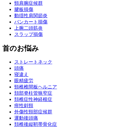
頸肩腕症候群
腱板損傷
動揺性肩関節炎
バンカート損傷
上腕二頭筋炎
スラップ損傷
首のお悩み
ストレートネック
頭痛
寝違え
眼精疲労
頸椎椎間板ヘルニア
頚部脊柱管狭窄症
頚椎症性神経根症
痙性斜頸
外傷性頸部症候群
運動後頭痛
頚椎後縦靭帯骨化症