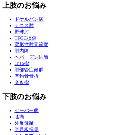
上肢のお悩み
ドケルバン病
テニス肘
野球肘
TFCC損傷
変形性肘関節症
肘内障
ヘバーデン結節
ばね指
肘部管症候群
有鈎骨骨折
突き指
下肢のお悩み
セーバー病
膝痛
外反母趾
半月板損傷