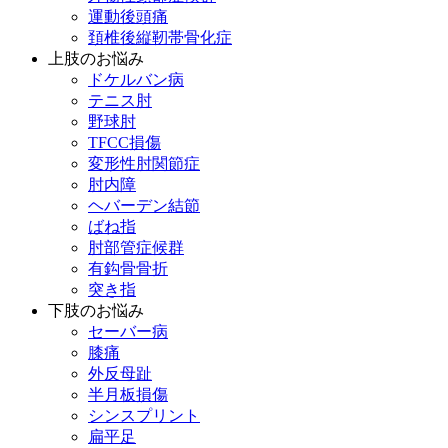
運動後頭痛
頚椎後縦靭帯骨化症
上肢のお悩み
ドケルバン病
テニス肘
野球肘
TFCC損傷
変形性肘関節症
肘内障
ヘバーデン結節
ばね指
肘部管症候群
有鈎骨骨折
突き指
下肢のお悩み
セーバー病
膝痛
外反母趾
半月板損傷
シンスプリント
扁平足