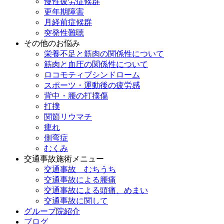
慢性疲労症候群
更年期障害
月経前症候群
突発性難聴
その他のお悩み
栄養不足と筋肉の関係性について
筋肉と血圧の関係性について
ロコモティブシンドローム
スポーツ・運動後の疲労感
背中・腰の打撲傷
打撲
関節リウマチ
痺れ
側弯症
むくみ
交通事故施術メニュー
交通事故 むちうち
交通事故による腰痛
交通事故による頭痛、めまい
交通事故に関して
グループ院紹介
ブログ