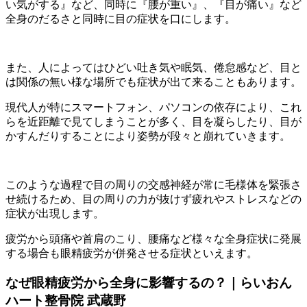
い気がする』など、同時に『腰が重い』、『目が痛い』など
全身のだるさと同時に目の症状を口にします。
また、人によってはひどい吐き気や眠気、倦怠感など、目と
は関係の無い様な場所でも症状が出て来ることもあります。
現代人が特にスマートフォン、パソコンの依存により、これ
らを近距離で見てしまうことが多く、目を凝らしたり、目が
かすんだりすることにより姿勢が段々と崩れていきます。
このような過程で目の周りの交感神経が常に毛様体を緊張さ
せ続けるため、目の周りの力が抜けず疲れやストレスなどの
症状が出現します。
疲労から頭痛や首肩のこり、腰痛など様々な全身症状に発展
する場合も眼精疲労が併発させる症状といえます。
なぜ眼精疲労から全身に影響するの？｜らいおん
ハート整骨院 武蔵野