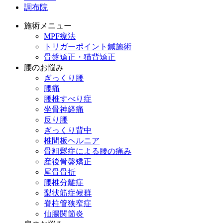
調布院
施術メニュー
MPF療法
トリガーポイント鍼施術
骨盤矯正・猫背矯正
腰のお悩み
ぎっくり腰
腰痛
腰椎すべり症
坐骨神経痛
反り腰
ぎっくり背中
椎間板ヘルニア
骨粗鬆症による腰の痛み
産後骨盤矯正
尾骨骨折
腰椎分離症
梨状筋症候群
脊柱管狭窄症
仙腸関節炎