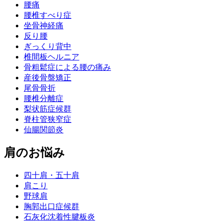
腰痛
腰椎すべり症
坐骨神経痛
反り腰
ぎっくり背中
椎間板ヘルニア
骨粗鬆症による腰の痛み
産後骨盤矯正
尾骨骨折
腰椎分離症
梨状筋症候群
脊柱管狭窄症
仙腸関節炎
肩のお悩み
四十肩・五十肩
肩こり
野球肩
胸郭出口症候群
石灰化沈着性腱板炎