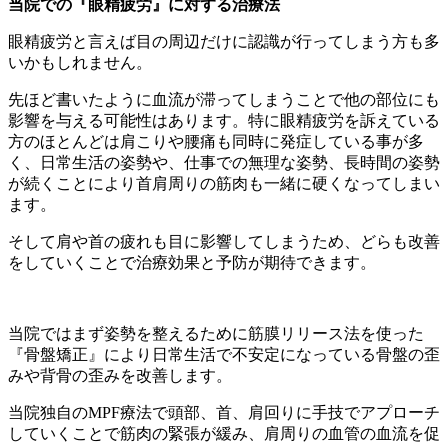
当院での『眼精疲労』に対する治療法
眼精疲労と言えば目の周辺だけに認識が行ってしまう方も多
いかもしれません。
先ほど書いたように血流が滞ってしまうことで他の部位にも
影響を与える可能性はあります。特に眼精疲労を訴えている
方のほとんどは肩こりや腰痛も同時に発症している事が多
く、日常生活の姿勢や、仕事での無理な姿勢、長時間の姿勢
が続くことにより首肩周りの筋肉も一緒に硬くなってしまい
ます。
そして肩や首の疲れも目に影響してしまうため、どらも改善
をしていくことで治療効果と予防が期待できます。
当院ではまず姿勢を整えるために筋膜リリース法を使った
『骨盤矯正』により日常生活で不安定になっている骨盤の歪
みや背骨の歪みを改善します。
当院独自のMPF療法で頭部、首、肩回りに手技でアプローチ
していくことで筋肉の緊張が緩み、肩周りの血管の血流を促