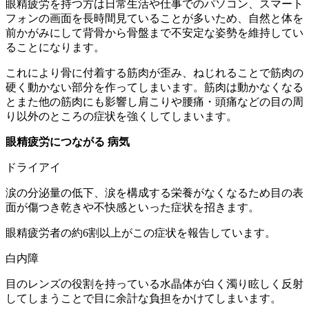
眼精疲労を持つ方は日常生活や仕事でのパソコン、スマート
フォンの画面を長時間見ていることが多いため、自然と体を
前かがみにして背骨から骨盤まで不安定な姿勢を維持してい
ることになります。
これにより骨に付着する筋肉が歪み、ねじれることで筋肉の
硬く動かない部分を作ってしまいます。筋肉は動かなくなる
とまた他の筋肉にも影響し肩こりや腰痛・頭痛などの目の周
り以外のところの症状を強くしてしまいます。
眼精疲労につながる 病気
ドライアイ
涙の分泌量の低下、涙を構成する栄養がなくなるため目の表
面が傷つき乾きや不快感といった症状を招きます。
眼精疲労者の約6割以上がこの症状を報告しています。
白内障
目のレンズの役割を持っている水晶体が白く濁り眩しく反射
してしまうことで目に余計な負担をかけてしまいます。