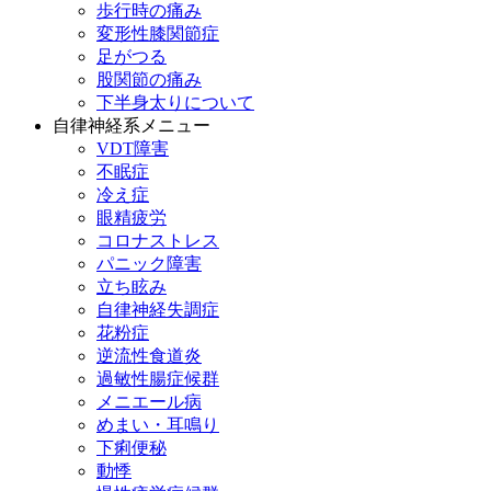
歩行時の痛み
変形性膝関節症
足がつる
股関節の痛み
下半身太りについて
自律神経系メニュー
VDT障害
不眠症
冷え症
眼精疲労
コロナストレス
パニック障害
立ち眩み
自律神経失調症
花粉症
逆流性食道炎
過敏性腸症候群
メニエール病
めまい・耳鳴り
下痢便秘
動悸