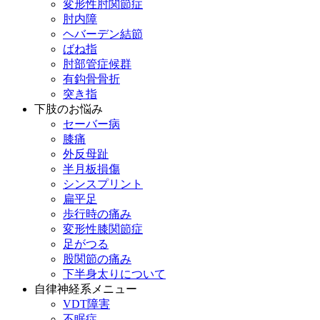
変形性肘関節症
肘内障
ヘバーデン結節
ばね指
肘部管症候群
有鈎骨骨折
突き指
下肢のお悩み
セーバー病
膝痛
外反母趾
半月板損傷
シンスプリント
扁平足
歩行時の痛み
変形性膝関節症
足がつる
股関節の痛み
下半身太りについて
自律神経系メニュー
VDT障害
不眠症