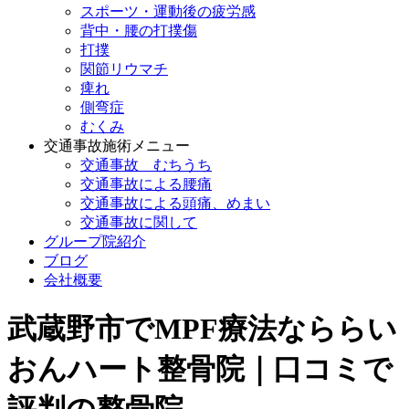
スポーツ・運動後の疲労感
背中・腰の打撲傷
打撲
関節リウマチ
痺れ
側弯症
むくみ
交通事故施術メニュー
交通事故 むちうち
交通事故による腰痛
交通事故による頭痛、めまい
交通事故に関して
グループ院紹介
ブログ
会社概要
武蔵野市でMPF療法なららい
おんハート整骨院｜口コミで