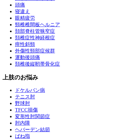
頭痛
寝違え
眼精疲労
頸椎椎間板ヘルニア
頚部脊柱管狭窄症
頚椎症性神経根症
痙性斜頸
外傷性頸部症候群
運動後頭痛
頚椎後縦靭帯骨化症
上肢のお悩み
ドケルバン病
テニス肘
野球肘
TFCC損傷
変形性肘関節症
肘内障
ヘバーデン結節
ばね指