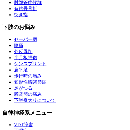
肘部管症候群
有鈎骨骨折
突き指
下肢のお悩み
セーバー病
膝痛
外反母趾
半月板損傷
シンスプリント
扁平足
歩行時の痛み
変形性膝関節症
足がつる
股関節の痛み
下半身太りについて
自律神経系メニュー
VDT障害