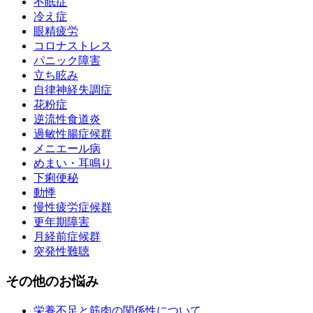
不眠症
冷え症
眼精疲労
コロナストレス
パニック障害
立ち眩み
自律神経失調症
花粉症
逆流性食道炎
過敏性腸症候群
メニエール病
めまい・耳鳴り
下痢便秘
動悸
慢性疲労症候群
更年期障害
月経前症候群
突発性難聴
その他のお悩み
栄養不足と筋肉の関係性について