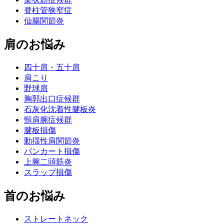
脊柱管狭窄症
仙腸関節炎
肩のお悩み
四十肩・五十肩
肩こり
野球肩
胸郭出口症候群
石灰化沈着性腱板炎
頸肩腕症候群
腱板損傷
動揺性肩関節炎
バンカート損傷
上腕二頭筋炎
スラップ損傷
首のお悩み
ストレートネック