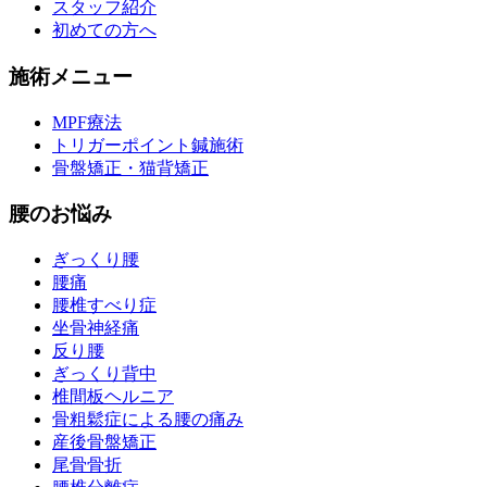
スタッフ紹介
初めての方へ
施術メニュー
MPF療法
トリガーポイント鍼施術
骨盤矯正・猫背矯正
腰のお悩み
ぎっくり腰
腰痛
腰椎すべり症
坐骨神経痛
反り腰
ぎっくり背中
椎間板ヘルニア
骨粗鬆症による腰の痛み
産後骨盤矯正
尾骨骨折