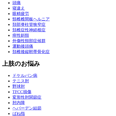
頭痛
寝違え
眼精疲労
頸椎椎間板ヘルニア
頚部脊柱管狭窄症
頚椎症性神経根症
痙性斜頸
外傷性頸部症候群
運動後頭痛
頚椎後縦靭帯骨化症
上肢のお悩み
ドケルバン病
テニス肘
野球肘
TFCC損傷
変形性肘関節症
肘内障
ヘバーデン結節
ばね指