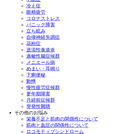
冷え症
眼精疲労
コロナストレス
パニック障害
立ち眩み
自律神経失調症
花粉症
逆流性食道炎
過敏性腸症候群
メニエール病
めまい・耳鳴り
下痢便秘
動悸
慢性疲労症候群
更年期障害
月経前症候群
突発性難聴
その他のお悩み
栄養不足と筋肉の関係性について
筋肉と血圧の関係性について
ロコモティブシンドローム