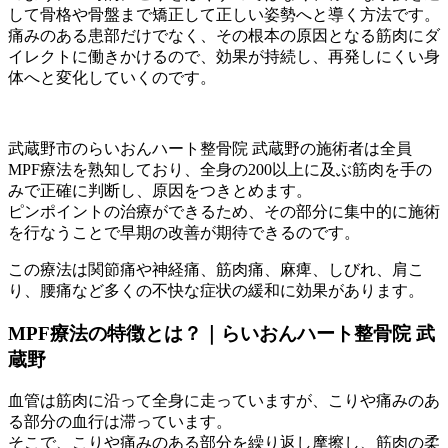
して骨格や骨盤まで矯正して正しい姿勢へと導く方法です。
痛みのある患部だけでなく、その根本の原因となる筋肉にダ
イレクトに働きかけるので、効果が持続し、再発しにくい身
体へと変化していくのです。
武蔵野市のらいおんハート整骨院 武蔵野の施術者は全員
MPF療法を熟知しており、全身の200以上に及ぶ筋肉を手の
みで正確に判断し、原因をつきとめます。
ピンポイントの治療ができるため、その部分に集中的に施術
を行なうことで早期の改善が期待できるのです。
この療法は関節痛や神経痛、筋肉痛、麻痺、しびれ、肩こ
り、腰痛など多くの不快な症状の緩和に効果があります。
MPF療法の特徴とは？｜らいおんハート整骨院 武
蔵野
血管は筋肉に沿って全身に走っていますが、こりや痛みのあ
る部分の血行は滞っています。
そこで、こりや痛みのある部分を繰り返し摩擦し、筋肉の柔