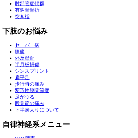
肘部管症候群
有鈎骨骨折
突き指
下肢のお悩み
セーバー病
膝痛
外反母趾
半月板損傷
シンスプリント
扁平足
歩行時の痛み
変形性膝関節症
足がつる
股関節の痛み
下半身太りについて
自律神経系メニュー