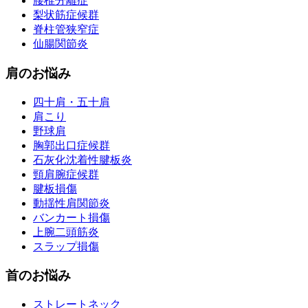
腰椎分離症
梨状筋症候群
脊柱管狭窄症
仙腸関節炎
肩のお悩み
四十肩・五十肩
肩こり
野球肩
胸郭出口症候群
石灰化沈着性腱板炎
頸肩腕症候群
腱板損傷
動揺性肩関節炎
バンカート損傷
上腕二頭筋炎
スラップ損傷
首のお悩み
ストレートネック