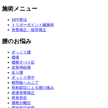
施術メニュー
MPF療法
トリガーポイント鍼施術
骨盤矯正・猫背矯正
腰のお悩み
ぎっくり腰
腰痛
腰椎すべり症
坐骨神経痛
反り腰
ぎっくり背中
椎間板ヘルニア
骨粗鬆症による腰の痛み
産後骨盤矯正
尾骨骨折
腰椎分離症
梨状筋症候群