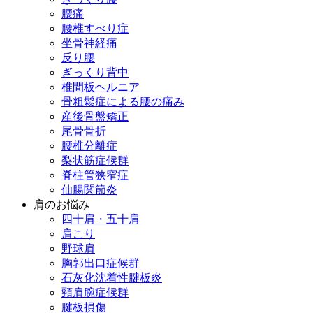
腰痛
腰椎すべり症
坐骨神経痛
反り腰
ぎっくり背中
椎間板ヘルニア
骨粗鬆症による腰の痛み
産後骨盤矯正
尾骨骨折
腰椎分離症
梨状筋症候群
脊柱管狭窄症
仙腸関節炎
肩のお悩み
四十肩・五十肩
肩こり
野球肩
胸郭出口症候群
石灰化沈着性腱板炎
頸肩腕症候群
腱板損傷