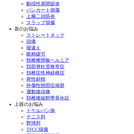
動揺性肩関節炎
バンカート損傷
上腕二頭筋炎
スラップ損傷
首のお悩み
ストレートネック
頭痛
寝違え
眼精疲労
頸椎椎間板ヘルニア
頚部脊柱管狭窄症
頚椎症性神経根症
痙性斜頸
外傷性頸部症候群
運動後頭痛
頚椎後縦靭帯骨化症
上肢のお悩み
ドケルバン病
テニス肘
野球肘
TFCC損傷