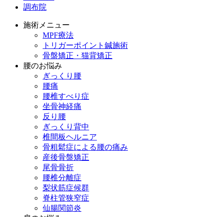
調布院
施術メニュー
MPF療法
トリガーポイント鍼施術
骨盤矯正・猫背矯正
腰のお悩み
ぎっくり腰
腰痛
腰椎すべり症
坐骨神経痛
反り腰
ぎっくり背中
椎間板ヘルニア
骨粗鬆症による腰の痛み
産後骨盤矯正
尾骨骨折
腰椎分離症
梨状筋症候群
脊柱管狭窄症
仙腸関節炎