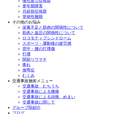
慢性疲労症候群
更年期障害
月経前症候群
突発性難聴
その他のお悩み
栄養不足と筋肉の関係性について
筋肉と血圧の関係性について
ロコモティブシンドローム
スポーツ・運動後の疲労感
背中・腰の打撲傷
打撲
関節リウマチ
痺れ
側弯症
むくみ
交通事故施術メニュー
交通事故 むちうち
交通事故による腰痛
交通事故による頭痛、めまい
交通事故に関して
グループ院紹介
ブログ