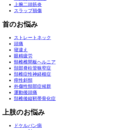
上腕二頭筋炎
スラップ損傷
首のお悩み
ストレートネック
頭痛
寝違え
眼精疲労
頸椎椎間板ヘルニア
頚部脊柱管狭窄症
頚椎症性神経根症
痙性斜頸
外傷性頸部症候群
運動後頭痛
頚椎後縦靭帯骨化症
上肢のお悩み
ドケルバン病