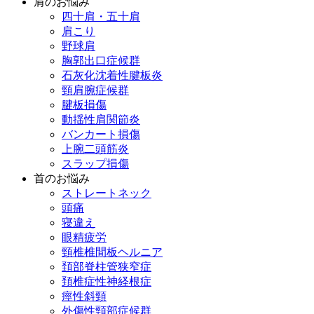
肩のお悩み
四十肩・五十肩
肩こり
野球肩
胸郭出口症候群
石灰化沈着性腱板炎
頸肩腕症候群
腱板損傷
動揺性肩関節炎
バンカート損傷
上腕二頭筋炎
スラップ損傷
首のお悩み
ストレートネック
頭痛
寝違え
眼精疲労
頸椎椎間板ヘルニア
頚部脊柱管狭窄症
頚椎症性神経根症
痙性斜頸
外傷性頸部症候群