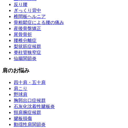
反り腰
ぎっくり背中
椎間板ヘルニア
骨粗鬆症による腰の痛み
産後骨盤矯正
尾骨骨折
腰椎分離症
梨状筋症候群
脊柱管狭窄症
仙腸関節炎
肩のお悩み
四十肩・五十肩
肩こり
野球肩
胸郭出口症候群
石灰化沈着性腱板炎
頸肩腕症候群
腱板損傷
動揺性肩関節炎