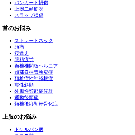
バンカート損傷
上腕二頭筋炎
スラップ損傷
首のお悩み
ストレートネック
頭痛
寝違え
眼精疲労
頸椎椎間板ヘルニア
頚部脊柱管狭窄症
頚椎症性神経根症
痙性斜頸
外傷性頸部症候群
運動後頭痛
頚椎後縦靭帯骨化症
上肢のお悩み
ドケルバン病