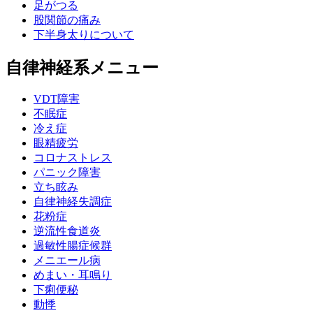
足がつる
股関節の痛み
下半身太りについて
自律神経系メニュー
VDT障害
不眠症
冷え症
眼精疲労
コロナストレス
パニック障害
立ち眩み
自律神経失調症
花粉症
逆流性食道炎
過敏性腸症候群
メニエール病
めまい・耳鳴り
下痢便秘
動悸