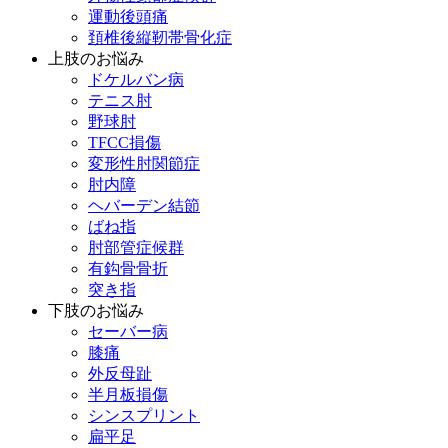
運動後頭痛
頚椎後縦靭帯骨化症
上肢のお悩み
ドケルバン病
テニス肘
野球肘
TFCC損傷
変形性肘関節症
肘内障
ヘバーデン結節
ばね指
肘部管症候群
有鈎骨骨折
突き指
下肢のお悩み
セーバー病
膝痛
外反母趾
半月板損傷
シンスプリント
扁平足