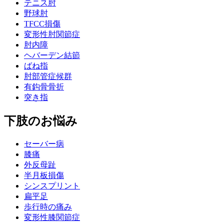
テニス肘
野球肘
TFCC損傷
変形性肘関節症
肘内障
ヘバーデン結節
ばね指
肘部管症候群
有鈎骨骨折
突き指
下肢のお悩み
セーバー病
膝痛
外反母趾
半月板損傷
シンスプリント
扁平足
歩行時の痛み
変形性膝関節症