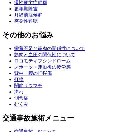
慢性疲労症候群
更年期障害
月経前症候群
突発性難聴
その他のお悩み
栄養不足と筋肉の関係性について
筋肉と血圧の関係性について
ロコモティブシンドローム
スポーツ・運動後の疲労感
背中・腰の打撲傷
打撲
関節リウマチ
痺れ
側弯症
むくみ
交通事故施術メニュー
交通事故 むちうち