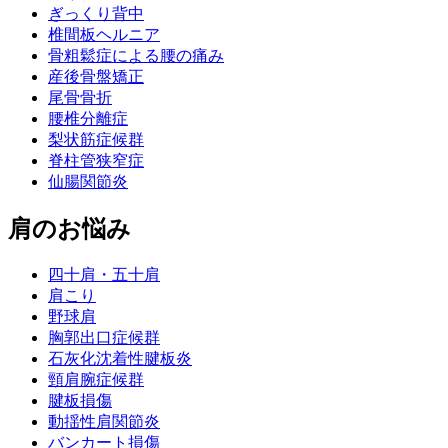
ぎっくり背中
椎間板ヘルニア
骨粗鬆症による腰の痛み
産後骨盤矯正
尾骨骨折
腰椎分離症
梨状筋症候群
脊柱管狭窄症
仙腸関節炎
肩のお悩み
四十肩・五十肩
肩こり
野球肩
胸郭出口症候群
石灰化沈着性腱板炎
頸肩腕症候群
腱板損傷
動揺性肩関節炎
バンカート損傷