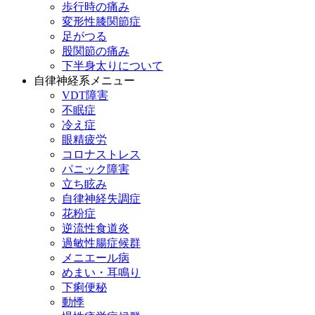
歩行時の痛み
変形性膝関節症
足がつる
股関節の痛み
下半身太りについて
自律神経系メニュー
VDT障害
不眠症
冷え症
眼精疲労
コロナストレス
パニック障害
立ち眩み
自律神経失調症
花粉症
逆流性食道炎
過敏性腸症候群
メニエール病
めまい・耳鳴り
下痢便秘
動悸