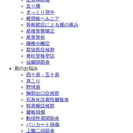
反り腰
ぎっくり背中
椎間板ヘルニア
骨粗鬆症による腰の痛み
産後骨盤矯正
尾骨骨折
腰椎分離症
梨状筋症候群
脊柱管狭窄症
仙腸関節炎
肩のお悩み
四十肩・五十肩
肩こり
野球肩
胸郭出口症候群
石灰化沈着性腱板炎
頸肩腕症候群
腱板損傷
動揺性肩関節炎
バンカート損傷
上腕二頭筋炎