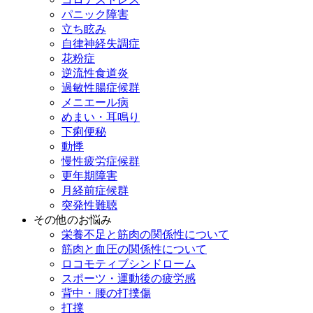
パニック障害
立ち眩み
自律神経失調症
花粉症
逆流性食道炎
過敏性腸症候群
メニエール病
めまい・耳鳴り
下痢便秘
動悸
慢性疲労症候群
更年期障害
月経前症候群
突発性難聴
その他のお悩み
栄養不足と筋肉の関係性について
筋肉と血圧の関係性について
ロコモティブシンドローム
スポーツ・運動後の疲労感
背中・腰の打撲傷
打撲