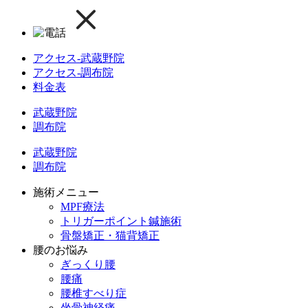
アクセス-武蔵野院
アクセス-調布院
料金表
武蔵野院
調布院
武蔵野院
調布院
施術メニュー
MPF療法
トリガーポイント鍼施術
骨盤矯正・猫背矯正
腰のお悩み
ぎっくり腰
腰痛
腰椎すべり症
坐骨神経痛