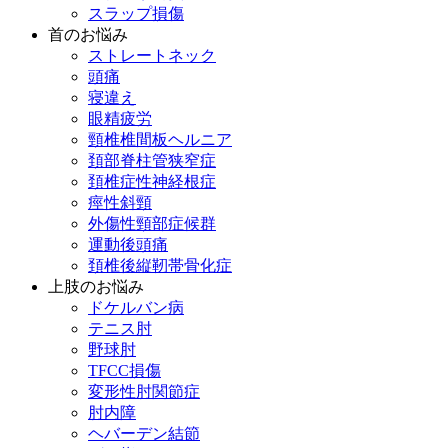
スラップ損傷
首のお悩み
ストレートネック
頭痛
寝違え
眼精疲労
頸椎椎間板ヘルニア
頚部脊柱管狭窄症
頚椎症性神経根症
痙性斜頸
外傷性頸部症候群
運動後頭痛
頚椎後縦靭帯骨化症
上肢のお悩み
ドケルバン病
テニス肘
野球肘
TFCC損傷
変形性肘関節症
肘内障
ヘバーデン結節