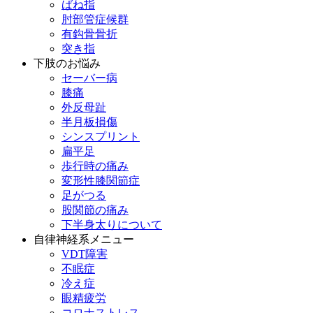
ばね指
肘部管症候群
有鈎骨骨折
突き指
下肢のお悩み
セーバー病
膝痛
外反母趾
半月板損傷
シンスプリント
扁平足
歩行時の痛み
変形性膝関節症
足がつる
股関節の痛み
下半身太りについて
自律神経系メニュー
VDT障害
不眠症
冷え症
眼精疲労
コロナストレス