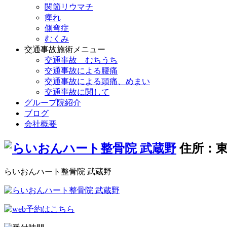
関節リウマチ
痺れ
側弯症
むくみ
交通事故施術メニュー
交通事故 むちうち
交通事故による腰痛
交通事故による頭痛、めまい
交通事故に関して
グループ院紹介
ブログ
会社概要
住所：東
らいおんハート整骨院 武蔵野