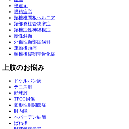
寝違え
眼精疲労
頸椎椎間板ヘルニア
頚部脊柱管狭窄症
頚椎症性神経根症
痙性斜頸
外傷性頸部症候群
運動後頭痛
頚椎後縦靭帯骨化症
上肢のお悩み
ドケルバン病
テニス肘
野球肘
TFCC損傷
変形性肘関節症
肘内障
ヘバーデン結節
ばね指