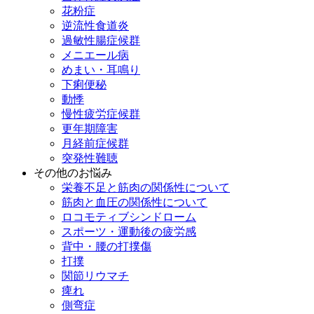
花粉症
逆流性食道炎
過敏性腸症候群
メニエール病
めまい・耳鳴り
下痢便秘
動悸
慢性疲労症候群
更年期障害
月経前症候群
突発性難聴
その他のお悩み
栄養不足と筋肉の関係性について
筋肉と血圧の関係性について
ロコモティブシンドローム
スポーツ・運動後の疲労感
背中・腰の打撲傷
打撲
関節リウマチ
痺れ
側弯症