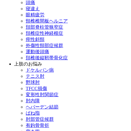
頭痛
寝違え
眼精疲労
頸椎椎間板ヘルニア
頚部脊柱管狭窄症
頚椎症性神経根症
痙性斜頸
外傷性頸部症候群
運動後頭痛
頚椎後縦靭帯骨化症
上肢のお悩み
ドケルバン病
テニス肘
野球肘
TFCC損傷
変形性肘関節症
肘内障
ヘバーデン結節
ばね指
肘部管症候群
有鈎骨骨折