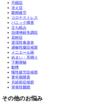
不眠症
冷え症
眼精疲労
コロナストレス
パニック障害
立ち眩み
自律神経失調症
花粉症
逆流性食道炎
過敏性腸症候群
メニエール病
めまい・耳鳴り
下痢便秘
動悸
慢性疲労症候群
更年期障害
月経前症候群
突発性難聴
その他のお悩み