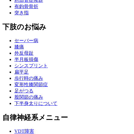
肘部管症候群
有鈎骨骨折
突き指
下肢のお悩み
セーバー病
膝痛
外反母趾
半月板損傷
シンスプリント
扁平足
歩行時の痛み
変形性膝関節症
足がつる
股関節の痛み
下半身太りについて
自律神経系メニュー
VDT障害