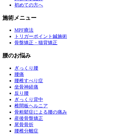
初めての方へ
施術メニュー
MPF療法
トリガーポイント鍼施術
骨盤矯正・猫背矯正
腰のお悩み
ぎっくり腰
腰痛
腰椎すべり症
坐骨神経痛
反り腰
ぎっくり背中
椎間板ヘルニア
骨粗鬆症による腰の痛み
産後骨盤矯正
尾骨骨折
腰椎分離症