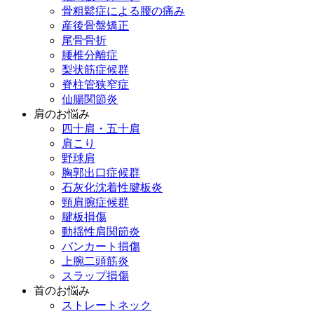
骨粗鬆症による腰の痛み
産後骨盤矯正
尾骨骨折
腰椎分離症
梨状筋症候群
脊柱管狭窄症
仙腸関節炎
肩のお悩み
四十肩・五十肩
肩こり
野球肩
胸郭出口症候群
石灰化沈着性腱板炎
頸肩腕症候群
腱板損傷
動揺性肩関節炎
バンカート損傷
上腕二頭筋炎
スラップ損傷
首のお悩み
ストレートネック