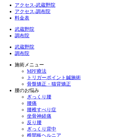
アクセス-武蔵野院
アクセス-調布院
料金表
武蔵野院
調布院
武蔵野院
調布院
施術メニュー
MPF療法
トリガーポイント鍼施術
骨盤矯正・猫背矯正
腰のお悩み
ぎっくり腰
腰痛
腰椎すべり症
坐骨神経痛
反り腰
ぎっくり背中
椎間板ヘルニア