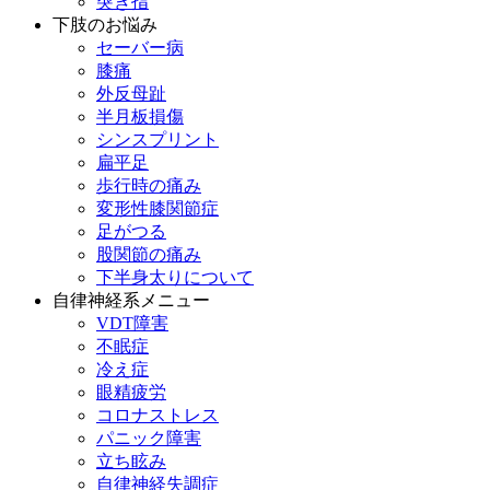
突き指
下肢のお悩み
セーバー病
膝痛
外反母趾
半月板損傷
シンスプリント
扁平足
歩行時の痛み
変形性膝関節症
足がつる
股関節の痛み
下半身太りについて
自律神経系メニュー
VDT障害
不眠症
冷え症
眼精疲労
コロナストレス
パニック障害
立ち眩み
自律神経失調症