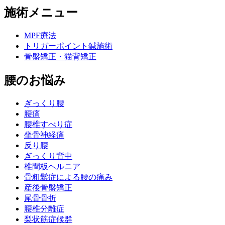
施術メニュー
MPF療法
トリガーポイント鍼施術
骨盤矯正・猫背矯正
腰のお悩み
ぎっくり腰
腰痛
腰椎すべり症
坐骨神経痛
反り腰
ぎっくり背中
椎間板ヘルニア
骨粗鬆症による腰の痛み
産後骨盤矯正
尾骨骨折
腰椎分離症
梨状筋症候群