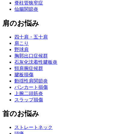
脊柱管狭窄症
仙腸関節炎
肩のお悩み
四十肩・五十肩
肩こり
野球肩
胸郭出口症候群
石灰化沈着性腱板炎
頸肩腕症候群
腱板損傷
動揺性肩関節炎
バンカート損傷
上腕二頭筋炎
スラップ損傷
首のお悩み
ストレートネック
頭痛