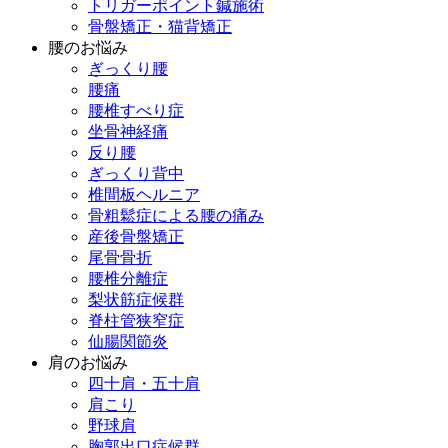
トリガーポイント鍼施術
骨盤矯正・猫背矯正
腰のお悩み
ぎっくり腰
腰痛
腰椎すべり症
坐骨神経痛
反り腰
ぎっくり背中
椎間板ヘルニア
骨粗鬆症による腰の痛み
産後骨盤矯正
尾骨骨折
腰椎分離症
梨状筋症候群
脊柱管狭窄症
仙腸関節炎
肩のお悩み
四十肩・五十肩
肩こり
野球肩
胸郭出口症候群