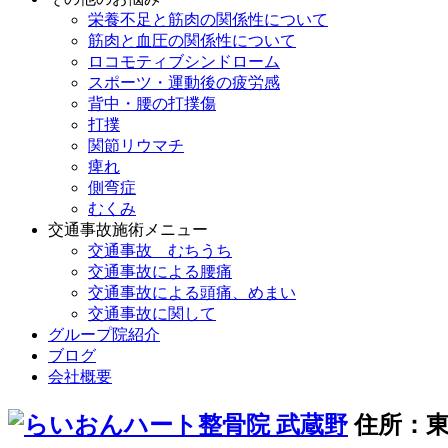
栄養不足と筋肉の関係性について
筋肉と血圧の関係性について
ロコモティブシンドローム
スポーツ・運動後の疲労感
背中・腰の打撲傷
打撲
関節リウマチ
痺れ
側弯症
むくみ
交通事故施術メニュー
交通事故 むちうち
交通事故による腰痛
交通事故による頭痛、めまい
交通事故に関して
グループ院紹介
ブログ
会社概要
住所：東