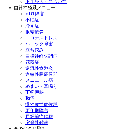
下半身太りについて
自律神経系メニュー
VDT障害
不眠症
冷え症
眼精疲労
コロナストレス
パニック障害
立ち眩み
自律神経失調症
花粉症
逆流性食道炎
過敏性腸症候群
メニエール病
めまい・耳鳴り
下痢便秘
動悸
慢性疲労症候群
更年期障害
月経前症候群
突発性難聴
その他のお悩み