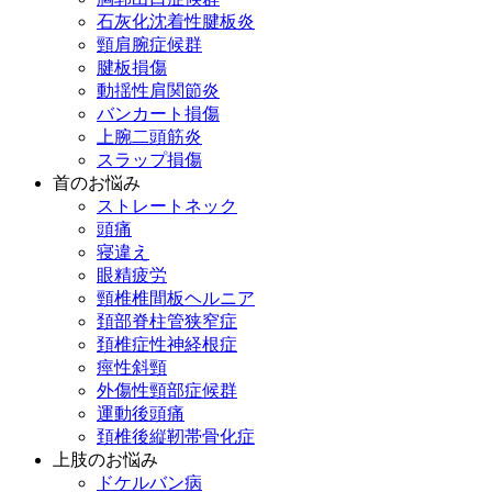
石灰化沈着性腱板炎
頸肩腕症候群
腱板損傷
動揺性肩関節炎
バンカート損傷
上腕二頭筋炎
スラップ損傷
首のお悩み
ストレートネック
頭痛
寝違え
眼精疲労
頸椎椎間板ヘルニア
頚部脊柱管狭窄症
頚椎症性神経根症
痙性斜頸
外傷性頸部症候群
運動後頭痛
頚椎後縦靭帯骨化症
上肢のお悩み
ドケルバン病