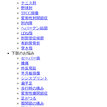
テニス肘
野球肘
TFCC損傷
変形性肘関節症
肘内障
ヘバーデン結節
ばね指
肘部管症候群
有鈎骨骨折
突き指
下肢のお悩み
セーバー病
膝痛
外反母趾
半月板損傷
シンスプリント
扁平足
歩行時の痛み
変形性膝関節症
足がつる
股関節の痛み