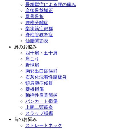
骨粗鬆症による腰の痛み
産後骨盤矯正
尾骨骨折
腰椎分離症
梨状筋症候群
脊柱管狭窄症
仙腸関節炎
肩のお悩み
四十肩・五十肩
肩こり
野球肩
胸郭出口症候群
石灰化沈着性腱板炎
頸肩腕症候群
腱板損傷
動揺性肩関節炎
バンカート損傷
上腕二頭筋炎
スラップ損傷
首のお悩み
ストレートネック