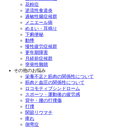
花粉症
逆流性食道炎
過敏性腸症候群
メニエール病
めまい・耳鳴り
下痢便秘
動悸
慢性疲労症候群
更年期障害
月経前症候群
突発性難聴
その他のお悩み
栄養不足と筋肉の関係性について
筋肉と血圧の関係性について
ロコモティブシンドローム
スポーツ・運動後の疲労感
背中・腰の打撲傷
打撲
関節リウマチ
痺れ
側弯症