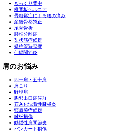
ぎっくり背中
椎間板ヘルニア
骨粗鬆症による腰の痛み
産後骨盤矯正
尾骨骨折
腰椎分離症
梨状筋症候群
脊柱管狭窄症
仙腸関節炎
肩のお悩み
四十肩・五十肩
肩こり
野球肩
胸郭出口症候群
石灰化沈着性腱板炎
頸肩腕症候群
腱板損傷
動揺性肩関節炎
バンカート損傷