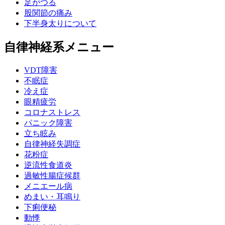
足がつる
股関節の痛み
下半身太りについて
自律神経系メニュー
VDT障害
不眠症
冷え症
眼精疲労
コロナストレス
パニック障害
立ち眩み
自律神経失調症
花粉症
逆流性食道炎
過敏性腸症候群
メニエール病
めまい・耳鳴り
下痢便秘
動悸