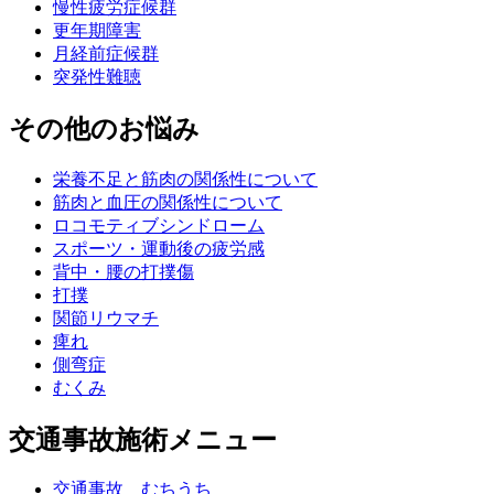
慢性疲労症候群
更年期障害
月経前症候群
突発性難聴
その他のお悩み
栄養不足と筋肉の関係性について
筋肉と血圧の関係性について
ロコモティブシンドローム
スポーツ・運動後の疲労感
背中・腰の打撲傷
打撲
関節リウマチ
痺れ
側弯症
むくみ
交通事故施術メニュー
交通事故 むちうち