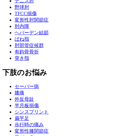
テニス肘
野球肘
TFCC損傷
変形性肘関節症
肘内障
ヘバーデン結節
ばね指
肘部管症候群
有鈎骨骨折
突き指
下肢のお悩み
セーバー病
膝痛
外反母趾
半月板損傷
シンスプリント
扁平足
歩行時の痛み
変形性膝関節症