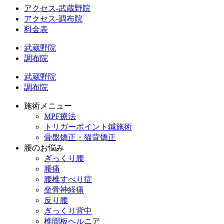
アクセス-武蔵野院
アクセス-調布院
料金表
武蔵野院
調布院
武蔵野院
調布院
施術メニュー
MPF療法
トリガーポイント鍼施術
骨盤矯正・猫背矯正
腰のお悩み
ぎっくり腰
腰痛
腰椎すべり症
坐骨神経痛
反り腰
ぎっくり背中
椎間板ヘルニア