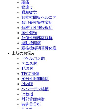
頭痛
寝違え
眼精疲労
頸椎椎間板ヘルニア
頚部脊柱管狭窄症
頚椎症性神経根症
痙性斜頸
外傷性頸部症候群
運動後頭痛
頚椎後縦靭帯骨化症
上肢のお悩み
ドケルバン病
テニス肘
野球肘
TFCC損傷
変形性肘関節症
肘内障
ヘバーデン結節
ばね指
肘部管症候群
有鈎骨骨折