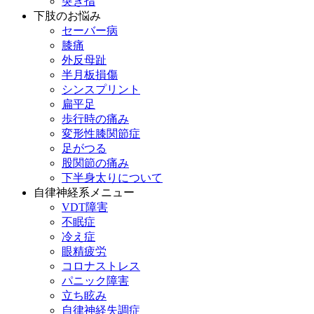
突き指
下肢のお悩み
セーバー病
膝痛
外反母趾
半月板損傷
シンスプリント
扁平足
歩行時の痛み
変形性膝関節症
足がつる
股関節の痛み
下半身太りについて
自律神経系メニュー
VDT障害
不眠症
冷え症
眼精疲労
コロナストレス
パニック障害
立ち眩み
自律神経失調症