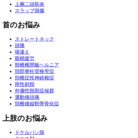
上腕二頭筋炎
スラップ損傷
首のお悩み
ストレートネック
頭痛
寝違え
眼精疲労
頸椎椎間板ヘルニア
頚部脊柱管狭窄症
頚椎症性神経根症
痙性斜頸
外傷性頸部症候群
運動後頭痛
頚椎後縦靭帯骨化症
上肢のお悩み
ドケルバン病