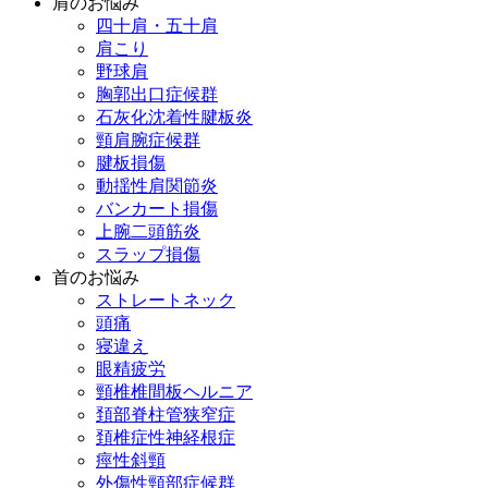
肩のお悩み
四十肩・五十肩
肩こり
野球肩
胸郭出口症候群
石灰化沈着性腱板炎
頸肩腕症候群
腱板損傷
動揺性肩関節炎
バンカート損傷
上腕二頭筋炎
スラップ損傷
首のお悩み
ストレートネック
頭痛
寝違え
眼精疲労
頸椎椎間板ヘルニア
頚部脊柱管狭窄症
頚椎症性神経根症
痙性斜頸
外傷性頸部症候群