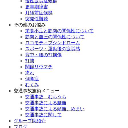
慢性疲労症候群
更年期障害
月経前症候群
突発性難聴
その他のお悩み
栄養不足と筋肉の関係性について
筋肉と血圧の関係性について
ロコモティブシンドローム
スポーツ・運動後の疲労感
背中・腰の打撲傷
打撲
関節リウマチ
痺れ
側弯症
むくみ
交通事故施術メニュー
交通事故 むちうち
交通事故による腰痛
交通事故による頭痛、めまい
交通事故に関して
グループ院紹介
ブログ