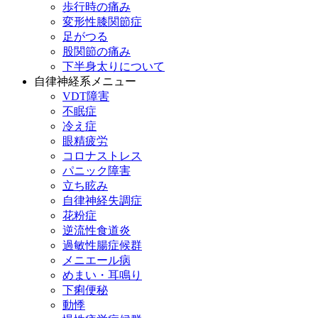
歩行時の痛み
変形性膝関節症
足がつる
股関節の痛み
下半身太りについて
自律神経系メニュー
VDT障害
不眠症
冷え症
眼精疲労
コロナストレス
パニック障害
立ち眩み
自律神経失調症
花粉症
逆流性食道炎
過敏性腸症候群
メニエール病
めまい・耳鳴り
下痢便秘
動悸