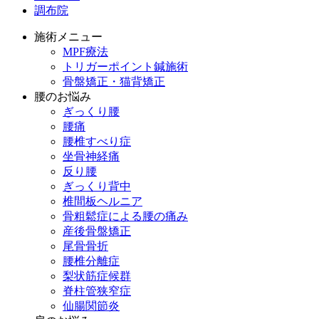
調布院
施術メニュー
MPF療法
トリガーポイント鍼施術
骨盤矯正・猫背矯正
腰のお悩み
ぎっくり腰
腰痛
腰椎すべり症
坐骨神経痛
反り腰
ぎっくり背中
椎間板ヘルニア
骨粗鬆症による腰の痛み
産後骨盤矯正
尾骨骨折
腰椎分離症
梨状筋症候群
脊柱管狭窄症
仙腸関節炎