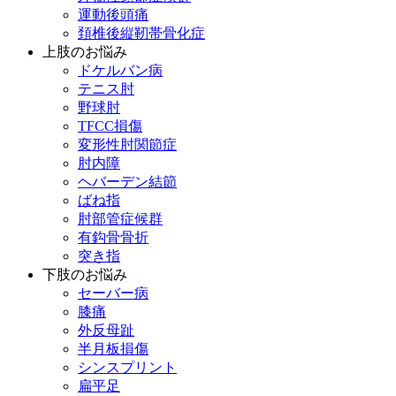
運動後頭痛
頚椎後縦靭帯骨化症
上肢のお悩み
ドケルバン病
テニス肘
野球肘
TFCC損傷
変形性肘関節症
肘内障
ヘバーデン結節
ばね指
肘部管症候群
有鈎骨骨折
突き指
下肢のお悩み
セーバー病
膝痛
外反母趾
半月板損傷
シンスプリント
扁平足