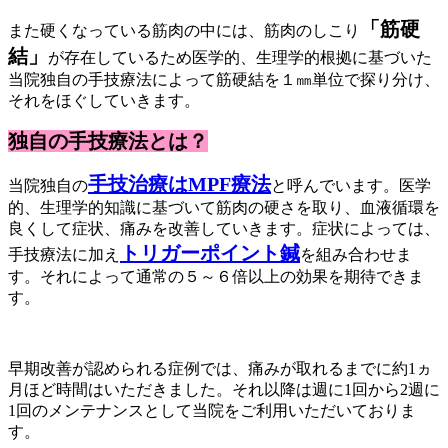
「筋硬
また硬くなっている筋肉の中には、筋肉のしこり
結」
が存在しているため医学的、生理学的根拠に基づいた
当院独自の手技療法によって筋硬結を１㎜単位で探り分け、
それをほぐしていきます。
独自の手技療法とは？
手技治療はMPF療法
当院独自の
と呼んでいます。医学
的、生理学的知識に基づいて筋肉の硬さを取り、血液循環を
良くして症状、痛みを改善していきます。症状によっては、
トリガーポイント鍼
手技療法に加え
を組み合わせま
す。それによって通常の５～６倍以上の効果を期待できま
す。
早期改善が認められる症例では、痛みが取れるまでに約1ヵ
月ほど時間はいただきました。それ以降は週に1回から2週に
1回のメンテナンスとして当院をご利用いただいておりま
す。