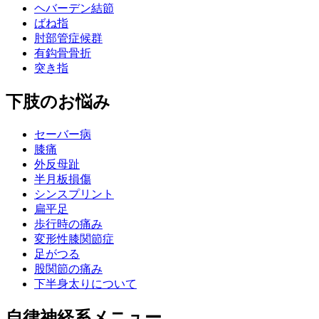
ヘバーデン結節
ばね指
肘部管症候群
有鈎骨骨折
突き指
下肢のお悩み
セーバー病
膝痛
外反母趾
半月板損傷
シンスプリント
扁平足
歩行時の痛み
変形性膝関節症
足がつる
股関節の痛み
下半身太りについて
自律神経系メニュー