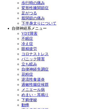
歩行時の痛み
変形性膝関節症
足がつる
股関節の痛み
下半身太りについて
自律神経系メニュー
VDT障害
不眠症
冷え症
眼精疲労
コロナストレス
パニック障害
立ち眩み
自律神経失調症
花粉症
逆流性食道炎
過敏性腸症候群
メニエール病
めまい・耳鳴り
下痢便秘
動悸