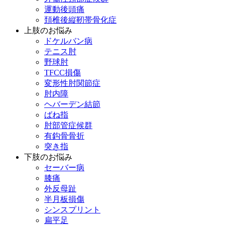
運動後頭痛
頚椎後縦靭帯骨化症
上肢のお悩み
ドケルバン病
テニス肘
野球肘
TFCC損傷
変形性肘関節症
肘内障
ヘバーデン結節
ばね指
肘部管症候群
有鈎骨骨折
突き指
下肢のお悩み
セーバー病
膝痛
外反母趾
半月板損傷
シンスプリント
扁平足