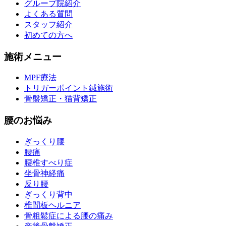
グループ院紹介
よくある質問
スタッフ紹介
初めての方へ
施術メニュー
MPF療法
トリガーポイント鍼施術
骨盤矯正・猫背矯正
腰のお悩み
ぎっくり腰
腰痛
腰椎すべり症
坐骨神経痛
反り腰
ぎっくり背中
椎間板ヘルニア
骨粗鬆症による腰の痛み