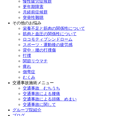
慢性疲労症候群
更年期障害
月経前症候群
突発性難聴
その他のお悩み
栄養不足と筋肉の関係性について
筋肉と血圧の関係性について
ロコモティブシンドローム
スポーツ・運動後の疲労感
背中・腰の打撲傷
打撲
関節リウマチ
痺れ
側弯症
むくみ
交通事故施術メニュー
交通事故 むちうち
交通事故による腰痛
交通事故による頭痛、めまい
交通事故に関して
グループ院紹介
ブログ