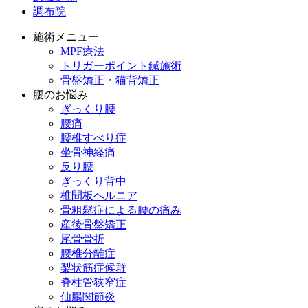
調布院
施術メニュー
MPF療法
トリガーポイント鍼施術
骨盤矯正・猫背矯正
腰のお悩み
ぎっくり腰
腰痛
腰椎すべり症
坐骨神経痛
反り腰
ぎっくり背中
椎間板ヘルニア
骨粗鬆症による腰の痛み
産後骨盤矯正
尾骨骨折
腰椎分離症
梨状筋症候群
脊柱管狭窄症
仙腸関節炎