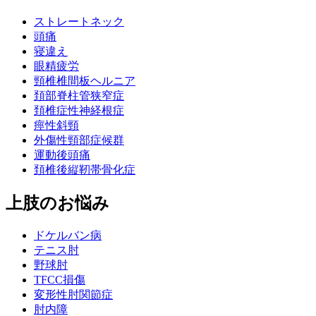
ストレートネック
頭痛
寝違え
眼精疲労
頸椎椎間板ヘルニア
頚部脊柱管狭窄症
頚椎症性神経根症
痙性斜頸
外傷性頸部症候群
運動後頭痛
頚椎後縦靭帯骨化症
上肢のお悩み
ドケルバン病
テニス肘
野球肘
TFCC損傷
変形性肘関節症
肘内障