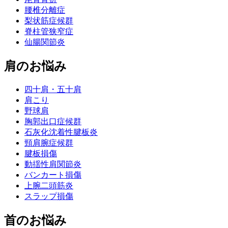
腰椎分離症
梨状筋症候群
脊柱管狭窄症
仙腸関節炎
肩のお悩み
四十肩・五十肩
肩こり
野球肩
胸郭出口症候群
石灰化沈着性腱板炎
頸肩腕症候群
腱板損傷
動揺性肩関節炎
バンカート損傷
上腕二頭筋炎
スラップ損傷
首のお悩み