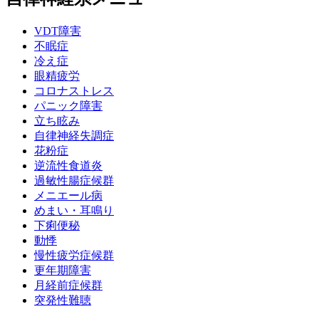
VDT障害
不眠症
冷え症
眼精疲労
コロナストレス
パニック障害
立ち眩み
自律神経失調症
花粉症
逆流性食道炎
過敏性腸症候群
メニエール病
めまい・耳鳴り
下痢便秘
動悸
慢性疲労症候群
更年期障害
月経前症候群
突発性難聴