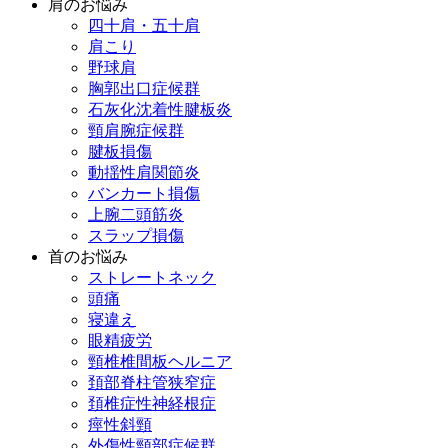
肩のお悩み
四十肩・五十肩
肩こり
野球肩
胸郭出口症候群
石灰化沈着性腱板炎
頸肩腕症候群
腱板損傷
動揺性肩関節炎
バンカート損傷
上腕二頭筋炎
スラップ損傷
首のお悩み
ストレートネック
頭痛
寝違え
眼精疲労
頸椎椎間板ヘルニア
頚部脊柱管狭窄症
頚椎症性神経根症
痙性斜頸
外傷性頸部症候群