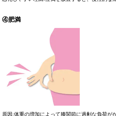
④肥満
原因:体重の増加によって膝関節に過剰な負荷が