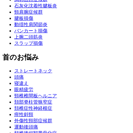
石灰化沈着性腱板炎
頸肩腕症候群
腱板損傷
動揺性肩関節炎
バンカート損傷
上腕二頭筋炎
スラップ損傷
首のお悩み
ストレートネック
頭痛
寝違え
眼精疲労
頸椎椎間板ヘルニア
頚部脊柱管狭窄症
頚椎症性神経根症
痙性斜頸
外傷性頸部症候群
運動後頭痛