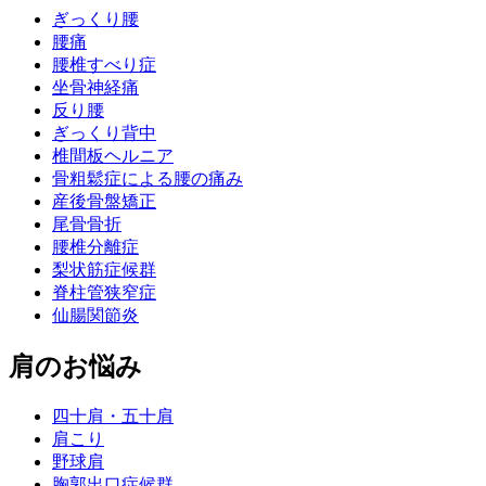
ぎっくり腰
腰痛
腰椎すべり症
坐骨神経痛
反り腰
ぎっくり背中
椎間板ヘルニア
骨粗鬆症による腰の痛み
産後骨盤矯正
尾骨骨折
腰椎分離症
梨状筋症候群
脊柱管狭窄症
仙腸関節炎
肩のお悩み
四十肩・五十肩
肩こり
野球肩
胸郭出口症候群