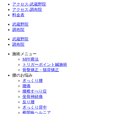
アクセス-武蔵野院
アクセス-調布院
料金表
武蔵野院
調布院
武蔵野院
調布院
施術メニュー
MPF療法
トリガーポイント鍼施術
骨盤矯正・猫背矯正
腰のお悩み
ぎっくり腰
腰痛
腰椎すべり症
坐骨神経痛
反り腰
ぎっくり背中
椎間板ヘルニア