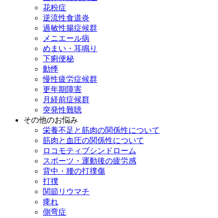
花粉症
逆流性食道炎
過敏性腸症候群
メニエール病
めまい・耳鳴り
下痢便秘
動悸
慢性疲労症候群
更年期障害
月経前症候群
突発性難聴
その他のお悩み
栄養不足と筋肉の関係性について
筋肉と血圧の関係性について
ロコモティブシンドローム
スポーツ・運動後の疲労感
背中・腰の打撲傷
打撲
関節リウマチ
痺れ
側弯症