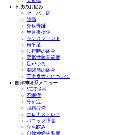
突き指
下肢のお悩み
セーバー病
膝痛
外反母趾
半月板損傷
シンスプリント
扁平足
歩行時の痛み
変形性膝関節症
足がつる
股関節の痛み
下半身太りについて
自律神経系メニュー
VDT障害
不眠症
冷え症
眼精疲労
コロナストレス
パニック障害
立ち眩み
自律神経失調症