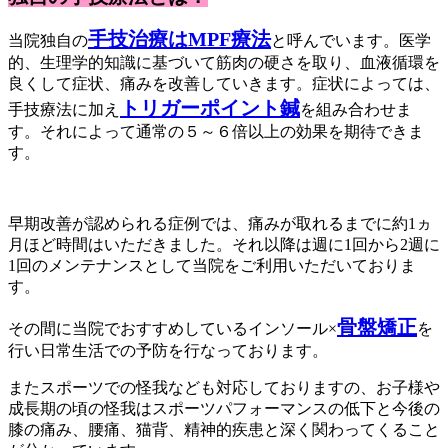
手技治療はMPF療法
当院独自の
と呼んでいます。医学
的、生理学的知識に基づいて筋肉の硬さを取り、血液循環を
良くして症状、痛みを改善していきます。症状によっては、
トリガーポイント鍼
手技療法に加え
を組み合わせま
す。それによって通常の５～６倍以上の効果を期待できま
す。
早期改善が認められる症例では、痛みが取れるまでに約1ヵ
月ほど時間はいただきました。それ以降は週に1回から2週に
1回のメンテナンスとして当院をご利用いただいておりま
す。
骨盤矯正
その間に当院でおすすめしているインソール×
を
行い日常生活での予防を行なっております。
またスポーツでの怪我なども対応しておりますの、お子様や
成長期の頃の怪我はスポーツパフォーマンスの低下と今後の
膝の痛み、腰痛、猫背、精神的疾患と深く関わってくること