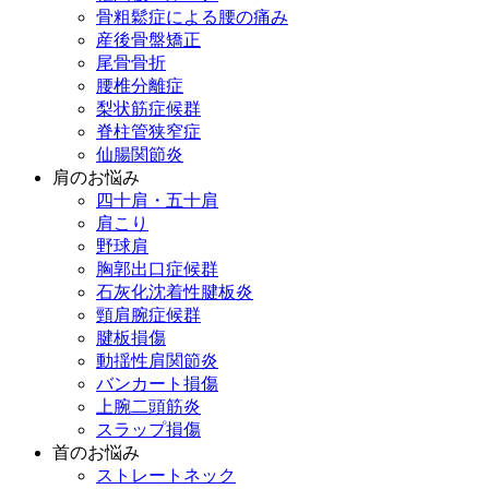
骨粗鬆症による腰の痛み
産後骨盤矯正
尾骨骨折
腰椎分離症
梨状筋症候群
脊柱管狭窄症
仙腸関節炎
肩のお悩み
四十肩・五十肩
肩こり
野球肩
胸郭出口症候群
石灰化沈着性腱板炎
頸肩腕症候群
腱板損傷
動揺性肩関節炎
バンカート損傷
上腕二頭筋炎
スラップ損傷
首のお悩み
ストレートネック