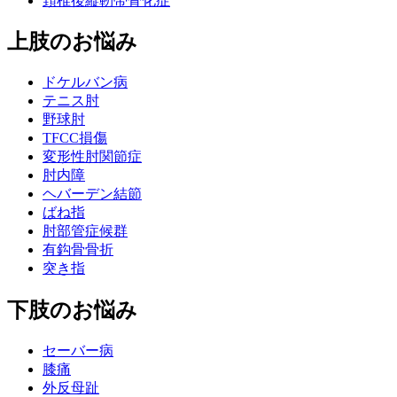
頚椎後縦靭帯骨化症
上肢のお悩み
ドケルバン病
テニス肘
野球肘
TFCC損傷
変形性肘関節症
肘内障
ヘバーデン結節
ばね指
肘部管症候群
有鈎骨骨折
突き指
下肢のお悩み
セーバー病
膝痛
外反母趾