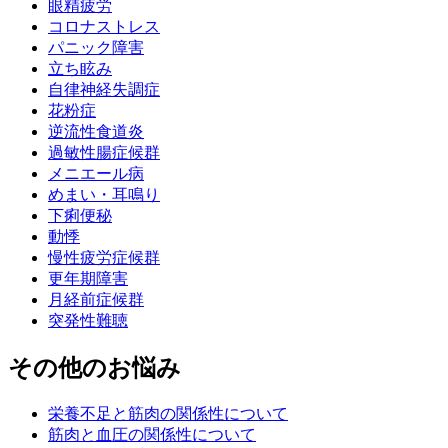
眼精疲労
コロナストレス
パニック障害
立ち眩み
自律神経失調症
花粉症
逆流性食道炎
過敏性腸症候群
メニエール病
めまい・耳鳴り
下痢便秘
動悸
慢性疲労症候群
更年期障害
月経前症候群
突発性難聴
その他のお悩み
栄養不足と筋肉の関係性について
筋肉と血圧の関係性について