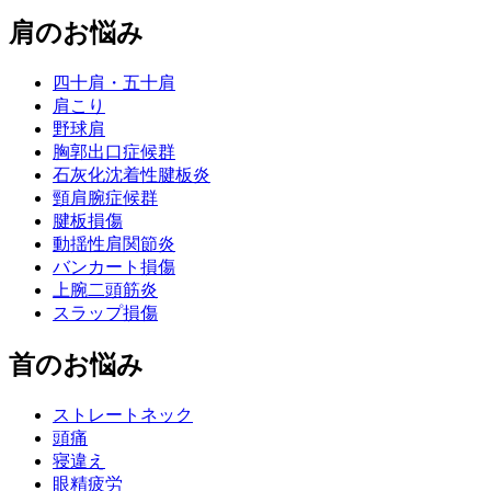
肩のお悩み
四十肩・五十肩
肩こり
野球肩
胸郭出口症候群
石灰化沈着性腱板炎
頸肩腕症候群
腱板損傷
動揺性肩関節炎
バンカート損傷
上腕二頭筋炎
スラップ損傷
首のお悩み
ストレートネック
頭痛
寝違え
眼精疲労