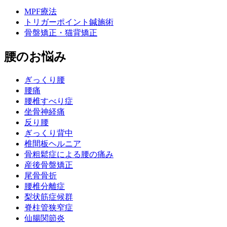
MPF療法
トリガーポイント鍼施術
骨盤矯正・猫背矯正
腰のお悩み
ぎっくり腰
腰痛
腰椎すべり症
坐骨神経痛
反り腰
ぎっくり背中
椎間板ヘルニア
骨粗鬆症による腰の痛み
産後骨盤矯正
尾骨骨折
腰椎分離症
梨状筋症候群
脊柱管狭窄症
仙腸関節炎