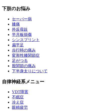
下肢のお悩み
セーバー病
膝痛
外反母趾
半月板損傷
シンスプリント
扁平足
歩行時の痛み
変形性膝関節症
足がつる
股関節の痛み
下半身太りについて
自律神経系メニュー
VDT障害
不眠症
冷え症
眼精疲労