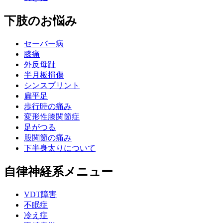
下肢のお悩み
セーバー病
膝痛
外反母趾
半月板損傷
シンスプリント
扁平足
歩行時の痛み
変形性膝関節症
足がつる
股関節の痛み
下半身太りについて
自律神経系メニュー
VDT障害
不眠症
冷え症