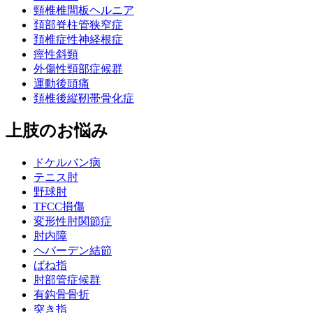
頸椎椎間板ヘルニア
頚部脊柱管狭窄症
頚椎症性神経根症
痙性斜頸
外傷性頸部症候群
運動後頭痛
頚椎後縦靭帯骨化症
上肢のお悩み
ドケルバン病
テニス肘
野球肘
TFCC損傷
変形性肘関節症
肘内障
ヘバーデン結節
ばね指
肘部管症候群
有鈎骨骨折
突き指