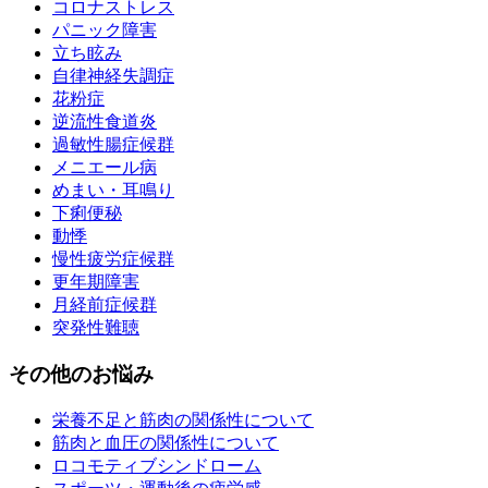
コロナストレス
パニック障害
立ち眩み
自律神経失調症
花粉症
逆流性食道炎
過敏性腸症候群
メニエール病
めまい・耳鳴り
下痢便秘
動悸
慢性疲労症候群
更年期障害
月経前症候群
突発性難聴
その他のお悩み
栄養不足と筋肉の関係性について
筋肉と血圧の関係性について
ロコモティブシンドローム