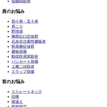
仙腸関節炎
肩のお悩み
四十肩・五十肩
肩こり
野球肩
胸郭出口症候群
石灰化沈着性腱板炎
頸肩腕症候群
腱板損傷
動揺性肩関節炎
バンカート損傷
上腕二頭筋炎
スラップ損傷
首のお悩み
ストレートネック
頭痛
寝違え
眼精疲労