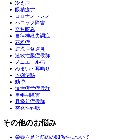
冷え症
眼精疲労
コロナストレス
パニック障害
立ち眩み
自律神経失調症
花粉症
逆流性食道炎
過敏性腸症候群
メニエール病
めまい・耳鳴り
下痢便秘
動悸
慢性疲労症候群
更年期障害
月経前症候群
突発性難聴
その他のお悩み
栄養不足と筋肉の関係性について