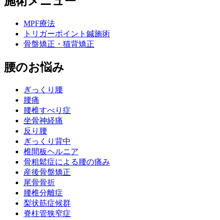
施術メニュー
MPF療法
トリガーポイント鍼施術
骨盤矯正・猫背矯正
腰のお悩み
ぎっくり腰
腰痛
腰椎すべり症
坐骨神経痛
反り腰
ぎっくり背中
椎間板ヘルニア
骨粗鬆症による腰の痛み
産後骨盤矯正
尾骨骨折
腰椎分離症
梨状筋症候群
脊柱管狭窄症