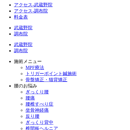
アクセス-武蔵野院
アクセス-調布院
料金表
武蔵野院
調布院
武蔵野院
調布院
施術メニュー
MPF療法
トリガーポイント鍼施術
骨盤矯正・猫背矯正
腰のお悩み
ぎっくり腰
腰痛
腰椎すべり症
坐骨神経痛
反り腰
ぎっくり背中
椎間板ヘルニア