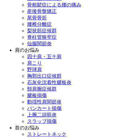
骨粗鬆症による腰の痛み
産後骨盤矯正
尾骨骨折
腰椎分離症
梨状筋症候群
脊柱管狭窄症
仙腸関節炎
肩のお悩み
四十肩・五十肩
肩こり
野球肩
胸郭出口症候群
石灰化沈着性腱板炎
頸肩腕症候群
腱板損傷
動揺性肩関節炎
バンカート損傷
上腕二頭筋炎
スラップ損傷
首のお悩み
ストレートネック