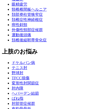
眼精疲労
頸椎椎間板ヘルニア
頚部脊柱管狭窄症
頚椎症性神経根症
痙性斜頸
外傷性頸部症候群
運動後頭痛
頚椎後縦靭帯骨化症
上肢のお悩み
ドケルバン病
テニス肘
野球肘
TFCC損傷
変形性肘関節症
肘内障
ヘバーデン結節
ばね指
肘部管症候群
有鈎骨骨折