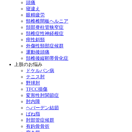
頭痛
寝違え
眼精疲労
頸椎椎間板ヘルニア
頚部脊柱管狭窄症
頚椎症性神経根症
痙性斜頸
外傷性頸部症候群
運動後頭痛
頚椎後縦靭帯骨化症
上肢のお悩み
ドケルバン病
テニス肘
野球肘
TFCC損傷
変形性肘関節症
肘内障
ヘバーデン結節
ばね指
肘部管症候群
有鈎骨骨折