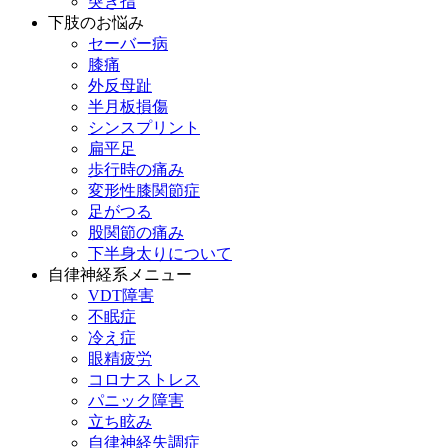
突き指
下肢のお悩み
セーバー病
膝痛
外反母趾
半月板損傷
シンスプリント
扁平足
歩行時の痛み
変形性膝関節症
足がつる
股関節の痛み
下半身太りについて
自律神経系メニュー
VDT障害
不眠症
冷え症
眼精疲労
コロナストレス
パニック障害
立ち眩み
自律神経失調症