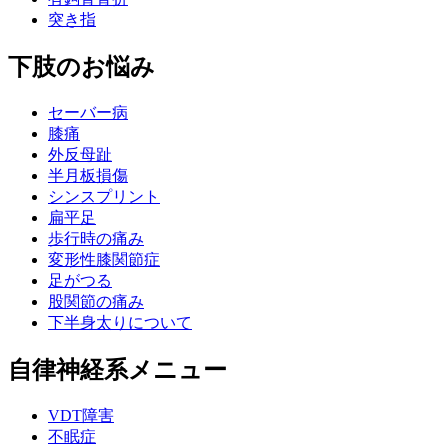
突き指
下肢のお悩み
セーバー病
膝痛
外反母趾
半月板損傷
シンスプリント
扁平足
歩行時の痛み
変形性膝関節症
足がつる
股関節の痛み
下半身太りについて
自律神経系メニュー
VDT障害
不眠症