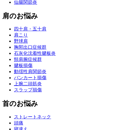
仙腸関節炎
肩のお悩み
四十肩・五十肩
肩こり
野球肩
胸郭出口症候群
石灰化沈着性腱板炎
頸肩腕症候群
腱板損傷
動揺性肩関節炎
バンカート損傷
上腕二頭筋炎
スラップ損傷
首のお悩み
ストレートネック
頭痛
寝違え