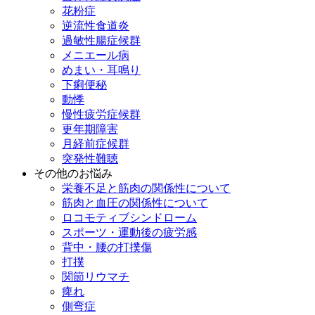
花粉症
逆流性食道炎
過敏性腸症候群
メニエール病
めまい・耳鳴り
下痢便秘
動悸
慢性疲労症候群
更年期障害
月経前症候群
突発性難聴
その他のお悩み
栄養不足と筋肉の関係性について
筋肉と血圧の関係性について
ロコモティブシンドローム
スポーツ・運動後の疲労感
背中・腰の打撲傷
打撲
関節リウマチ
痺れ
側弯症