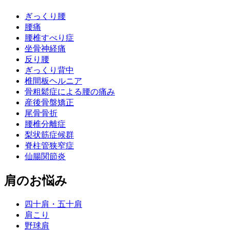
ぎっくり腰
腰痛
腰椎すべり症
坐骨神経痛
反り腰
ぎっくり背中
椎間板ヘルニア
骨粗鬆症による腰の痛み
産後骨盤矯正
尾骨骨折
腰椎分離症
梨状筋症候群
脊柱管狭窄症
仙腸関節炎
肩のお悩み
四十肩・五十肩
肩こり
野球肩