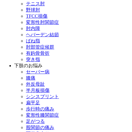
テニス肘
野球肘
TFCC損傷
変形性肘関節症
肘内障
ヘバーデン結節
ばね指
肘部管症候群
有鈎骨骨折
突き指
下肢のお悩み
セーバー病
膝痛
外反母趾
半月板損傷
シンスプリント
扁平足
歩行時の痛み
変形性膝関節症
足がつる
股関節の痛み