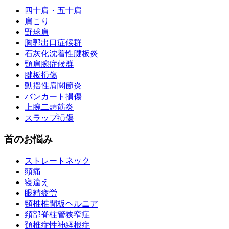
四十肩・五十肩
肩こり
野球肩
胸郭出口症候群
石灰化沈着性腱板炎
頸肩腕症候群
腱板損傷
動揺性肩関節炎
バンカート損傷
上腕二頭筋炎
スラップ損傷
首のお悩み
ストレートネック
頭痛
寝違え
眼精疲労
頸椎椎間板ヘルニア
頚部脊柱管狭窄症
頚椎症性神経根症