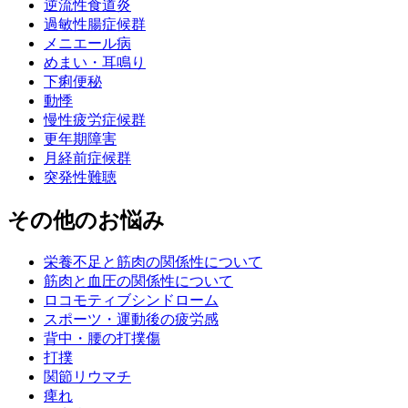
逆流性食道炎
過敏性腸症候群
メニエール病
めまい・耳鳴り
下痢便秘
動悸
慢性疲労症候群
更年期障害
月経前症候群
突発性難聴
その他のお悩み
栄養不足と筋肉の関係性について
筋肉と血圧の関係性について
ロコモティブシンドローム
スポーツ・運動後の疲労感
背中・腰の打撲傷
打撲
関節リウマチ
痺れ