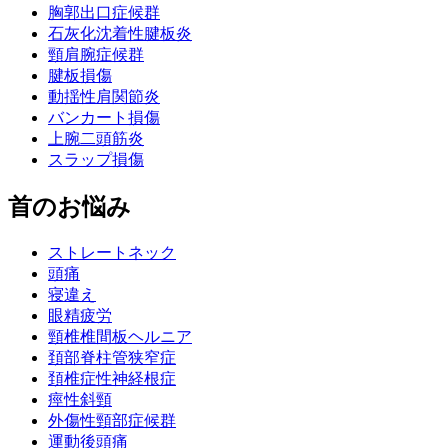
胸郭出口症候群
石灰化沈着性腱板炎
頸肩腕症候群
腱板損傷
動揺性肩関節炎
バンカート損傷
上腕二頭筋炎
スラップ損傷
首のお悩み
ストレートネック
頭痛
寝違え
眼精疲労
頸椎椎間板ヘルニア
頚部脊柱管狭窄症
頚椎症性神経根症
痙性斜頸
外傷性頸部症候群
運動後頭痛