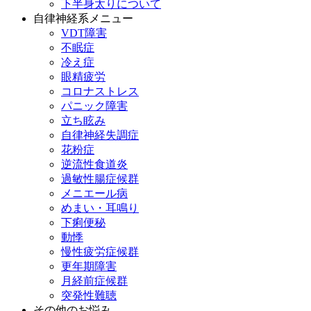
下半身太りについて
自律神経系メニュー
VDT障害
不眠症
冷え症
眼精疲労
コロナストレス
パニック障害
立ち眩み
自律神経失調症
花粉症
逆流性食道炎
過敏性腸症候群
メニエール病
めまい・耳鳴り
下痢便秘
動悸
慢性疲労症候群
更年期障害
月経前症候群
突発性難聴
その他のお悩み