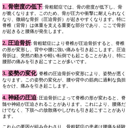
1. 骨密度の低下
: 骨粗鬆症では、骨の密度が低下し、骨
が脆くなります。このため、骨が圧力や衝撃に耐えられなく
なり、微細な骨折（圧迫骨折）が起きやすくなります。特に
脊椎（背骨）は体重を支える重要な部分であり、ここで骨折
が起きると腰痛が発生します。
2. 圧迫骨折
: 骨粗鬆症により脊椎が圧迫骨折すると、脊椎
の形が変形し、背中や腰に強い痛みを引き起こします。圧迫
骨折は、突然の動きや軽い転倒でも起こることがあり、特に
腰部の痛みを引き起こすことが多いです。
3. 姿勢の変化
: 脊椎の圧迫骨折や変形により、姿勢が悪く
なります。この姿勢の変化が、腰や背中の筋肉に過剰な負担
をかけ、痛みを引き起こします。
4. 神経の圧迫
: 圧迫骨折によって脊椎の形が変わると、脊
髄や神経が圧迫されることがあります。これにより、腰痛だ
けでなく、下肢への放散痛やしびれも引き起こすことがあり
ます。
これらの要因が組み合わさり、骨粗鬆症の患者は腰痛を経験