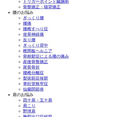
トリガーポイント鍼施術
骨盤矯正・猫背矯正
腰のお悩み
ぎっくり腰
腰痛
腰椎すべり症
坐骨神経痛
反り腰
ぎっくり背中
椎間板ヘルニア
骨粗鬆症による腰の痛み
産後骨盤矯正
尾骨骨折
腰椎分離症
梨状筋症候群
脊柱管狭窄症
仙腸関節炎
肩のお悩み
四十肩・五十肩
肩こり
野球肩
胸郭出口症候群