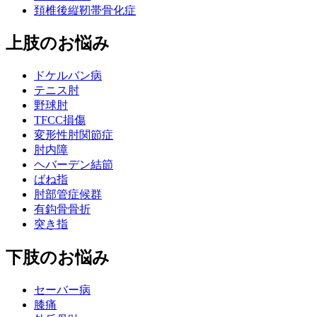
頚椎後縦靭帯骨化症
上肢のお悩み
ドケルバン病
テニス肘
野球肘
TFCC損傷
変形性肘関節症
肘内障
ヘバーデン結節
ばね指
肘部管症候群
有鈎骨骨折
突き指
下肢のお悩み
セーバー病
膝痛