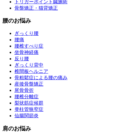
トリガーポイント鍼施術
骨盤矯正・猫背矯正
腰のお悩み
ぎっくり腰
腰痛
腰椎すべり症
坐骨神経痛
反り腰
ぎっくり背中
椎間板ヘルニア
骨粗鬆症による腰の痛み
産後骨盤矯正
尾骨骨折
腰椎分離症
梨状筋症候群
脊柱管狭窄症
仙腸関節炎
肩のお悩み