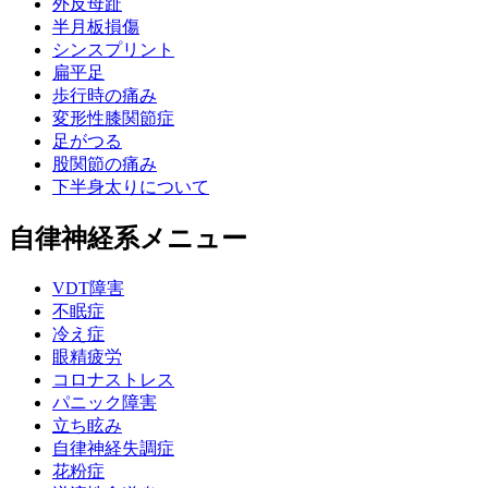
外反母趾
半月板損傷
シンスプリント
扁平足
歩行時の痛み
変形性膝関節症
足がつる
股関節の痛み
下半身太りについて
自律神経系メニュー
VDT障害
不眠症
冷え症
眼精疲労
コロナストレス
パニック障害
立ち眩み
自律神経失調症
花粉症