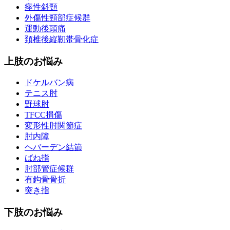
痙性斜頸
外傷性頸部症候群
運動後頭痛
頚椎後縦靭帯骨化症
上肢のお悩み
ドケルバン病
テニス肘
野球肘
TFCC損傷
変形性肘関節症
肘内障
ヘバーデン結節
ばね指
肘部管症候群
有鈎骨骨折
突き指
下肢のお悩み