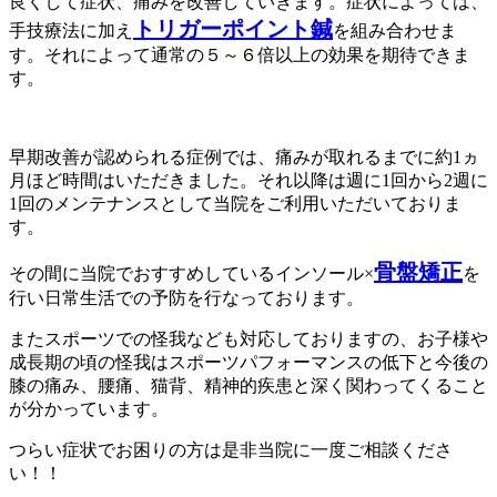
良くして症状、痛みを改善していきます。症状によっては、
トリガーポイント鍼
手技療法に加え
を組み合わせま
す。それによって通常の５～６倍以上の効果を期待できま
す。
早期改善が認められる症例では、痛みが取れるまでに約1ヵ
月ほど時間はいただきました。それ以降は週に1回から2週に
1回のメンテナンスとして当院をご利用いただいておりま
す。
骨盤矯正
その間に当院でおすすめしているインソール×
を
行い日常生活での予防を行なっております。
またスポーツでの怪我なども対応しておりますの、お子様や
成長期の頃の怪我はスポーツパフォーマンスの低下と今後の
膝の痛み、腰痛、猫背、精神的疾患と深く関わってくること
が分かっています。
つらい症状でお困りの方は是非当院に一度ご相談くださ
い！！