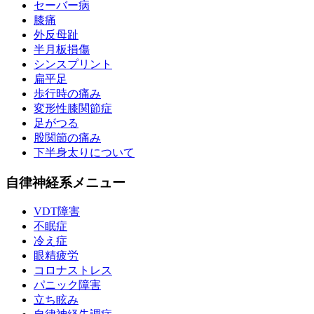
セーバー病
膝痛
外反母趾
半月板損傷
シンスプリント
扁平足
歩行時の痛み
変形性膝関節症
足がつる
股関節の痛み
下半身太りについて
自律神経系メニュー
VDT障害
不眠症
冷え症
眼精疲労
コロナストレス
パニック障害
立ち眩み