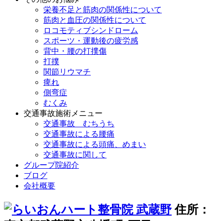
栄養不足と筋肉の関係性について
筋肉と血圧の関係性について
ロコモティブシンドローム
スポーツ・運動後の疲労感
背中・腰の打撲傷
打撲
関節リウマチ
痺れ
側弯症
むくみ
交通事故施術メニュー
交通事故 むちうち
交通事故による腰痛
交通事故による頭痛、めまい
交通事故に関して
グループ院紹介
ブログ
会社概要
住所：