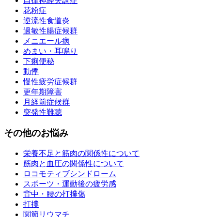
自律神経失調症
花粉症
逆流性食道炎
過敏性腸症候群
メニエール病
めまい・耳鳴り
下痢便秘
動悸
慢性疲労症候群
更年期障害
月経前症候群
突発性難聴
その他のお悩み
栄養不足と筋肉の関係性について
筋肉と血圧の関係性について
ロコモティブシンドローム
スポーツ・運動後の疲労感
背中・腰の打撲傷
打撲
関節リウマチ