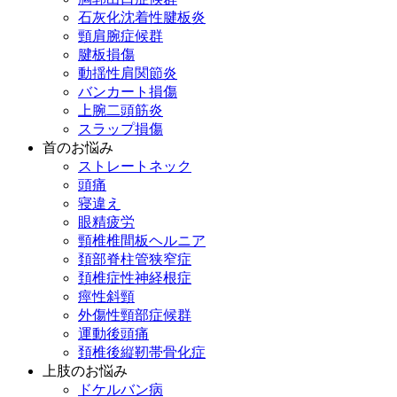
石灰化沈着性腱板炎
頸肩腕症候群
腱板損傷
動揺性肩関節炎
バンカート損傷
上腕二頭筋炎
スラップ損傷
首のお悩み
ストレートネック
頭痛
寝違え
眼精疲労
頸椎椎間板ヘルニア
頚部脊柱管狭窄症
頚椎症性神経根症
痙性斜頸
外傷性頸部症候群
運動後頭痛
頚椎後縦靭帯骨化症
上肢のお悩み
ドケルバン病