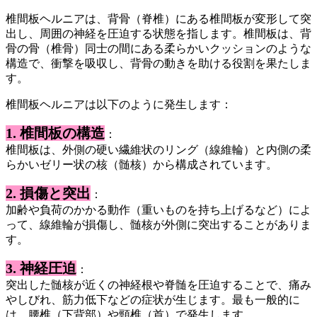
椎間板ヘルニアは、背骨（脊椎）にある椎間板が変形して突
出し、周囲の神経を圧迫する状態を指します。椎間板は、背
骨の骨（椎骨）同士の間にある柔らかいクッションのような
構造で、衝撃を吸収し、背骨の動きを助ける役割を果たしま
す。
椎間板ヘルニアは以下のように発生します：
1. 椎間板の構造
：
椎間板は、外側の硬い繊維状のリング（線維輪）と内側の柔
らかいゼリー状の核（髄核）から構成されています。
2. 損傷と突出
：
加齢や負荷のかかる動作（重いものを持ち上げるなど）によ
って、線維輪が損傷し、髄核が外側に突出することがありま
す。
3. 神経圧迫
：
突出した髄核が近くの神経根や脊髄を圧迫することで、痛み
やしびれ、筋力低下などの症状が生じます。最も一般的に
は、腰椎（下背部）や頸椎（首）で発生します。