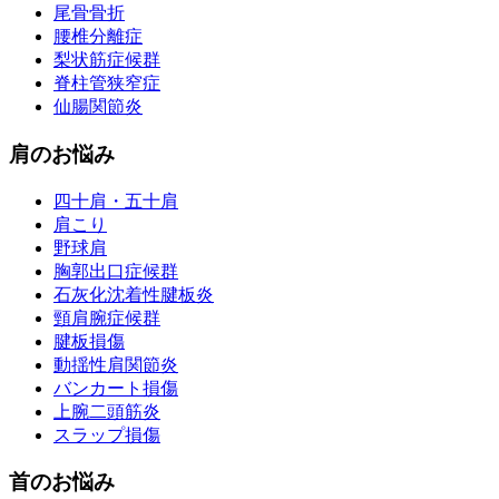
尾骨骨折
腰椎分離症
梨状筋症候群
脊柱管狭窄症
仙腸関節炎
肩のお悩み
四十肩・五十肩
肩こり
野球肩
胸郭出口症候群
石灰化沈着性腱板炎
頸肩腕症候群
腱板損傷
動揺性肩関節炎
バンカート損傷
上腕二頭筋炎
スラップ損傷
首のお悩み