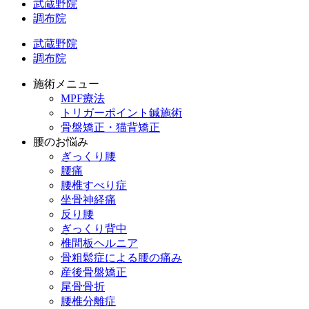
武蔵野院
調布院
武蔵野院
調布院
施術メニュー
MPF療法
トリガーポイント鍼施術
骨盤矯正・猫背矯正
腰のお悩み
ぎっくり腰
腰痛
腰椎すべり症
坐骨神経痛
反り腰
ぎっくり背中
椎間板ヘルニア
骨粗鬆症による腰の痛み
産後骨盤矯正
尾骨骨折
腰椎分離症