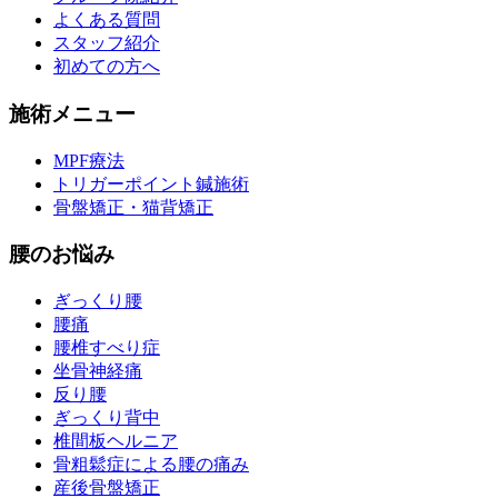
よくある質問
スタッフ紹介
初めての方へ
施術メニュー
MPF療法
トリガーポイント鍼施術
骨盤矯正・猫背矯正
腰のお悩み
ぎっくり腰
腰痛
腰椎すべり症
坐骨神経痛
反り腰
ぎっくり背中
椎間板ヘルニア
骨粗鬆症による腰の痛み
産後骨盤矯正