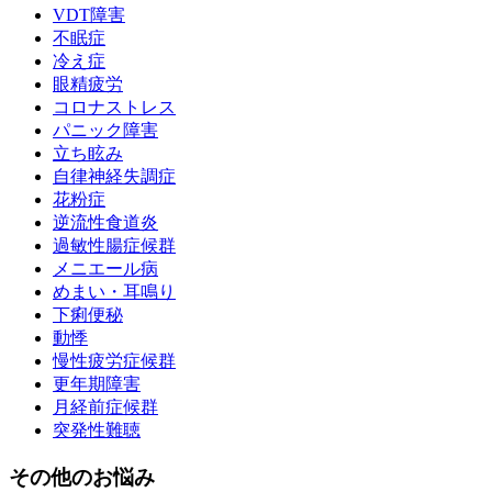
VDT障害
不眠症
冷え症
眼精疲労
コロナストレス
パニック障害
立ち眩み
自律神経失調症
花粉症
逆流性食道炎
過敏性腸症候群
メニエール病
めまい・耳鳴り
下痢便秘
動悸
慢性疲労症候群
更年期障害
月経前症候群
突発性難聴
その他のお悩み