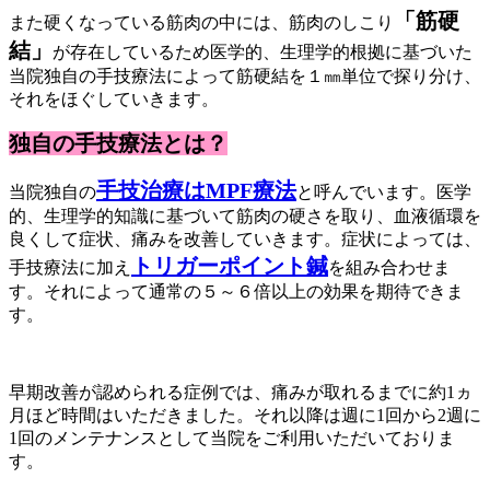
「筋硬
また硬くなっている筋肉の中には、筋肉のしこり
結」
が存在しているため医学的、生理学的根拠に基づいた
当院独自の手技療法によって筋硬結を１㎜単位で探り分け、
それをほぐしていきます。
独自の手技療法とは？
手技治療はMPF療法
当院独自の
と呼んでいます。医学
的、生理学的知識に基づいて筋肉の硬さを取り、血液循環を
良くして症状、痛みを改善していきます。症状によっては、
トリガーポイント鍼
手技療法に加え
を組み合わせま
す。それによって通常の５～６倍以上の効果を期待できま
す。
早期改善が認められる症例では、痛みが取れるまでに約1ヵ
月ほど時間はいただきました。それ以降は週に1回から2週に
1回のメンテナンスとして当院をご利用いただいておりま
す。