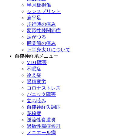
半月板損傷
シンスプリント
扁平足
歩行時の痛み
変形性膝関節症
足がつる
股関節の痛み
下半身太りについて
自律神経系メニュー
VDT障害
不眠症
冷え症
眼精疲労
コロナストレス
パニック障害
立ち眩み
自律神経失調症
花粉症
逆流性食道炎
過敏性腸症候群
メニエール病