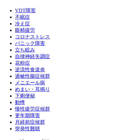
VDT障害
不眠症
冷え症
眼精疲労
コロナストレス
パニック障害
立ち眩み
自律神経失調症
花粉症
逆流性食道炎
過敏性腸症候群
メニエール病
めまい・耳鳴り
下痢便秘
動悸
慢性疲労症候群
更年期障害
月経前症候群
突発性難聴