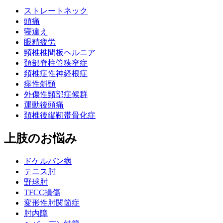
ストレートネック
頭痛
寝違え
眼精疲労
頸椎椎間板ヘルニア
頚部脊柱管狭窄症
頚椎症性神経根症
痙性斜頸
外傷性頸部症候群
運動後頭痛
頚椎後縦靭帯骨化症
上肢のお悩み
ドケルバン病
テニス肘
野球肘
TFCC損傷
変形性肘関節症
肘内障