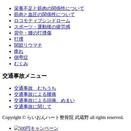
栄養不足と筋肉の関係性について
筋肉と血圧の関係性について
ロコモティブシンドローム
スポーツ・運動後の疲労感
背中・腰の打撲傷
打撲
関節リウマチ
痺れ
側弯症
むくみ
交通事故メニュー
交通事故 むちうち
交通事故による腰痛
交通事故による頭痛、めまい
交通事故に関して
Copyright © らいおんハート整骨院 武蔵野 all rights reserved.