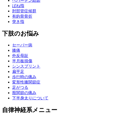
ヘバーデン結節
ばね指
肘部管症候群
有鈎骨骨折
突き指
下肢のお悩み
セーバー病
膝痛
外反母趾
半月板損傷
シンスプリント
扁平足
歩行時の痛み
変形性膝関節症
足がつる
股関節の痛み
下半身太りについて
自律神経系メニュー