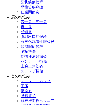
梨状筋症候群
脊柱管狭窄症
仙腸関節炎
肩のお悩み
四十肩・五十肩
肩こり
野球肩
胸郭出口症候群
石灰化沈着性腱板炎
頸肩腕症候群
腱板損傷
動揺性肩関節炎
バンカート損傷
上腕二頭筋炎
スラップ損傷
首のお悩み
ストレートネック
頭痛
寝違え
眼精疲労
頸椎椎間板ヘルニア