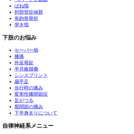
ばね指
肘部管症候群
有鈎骨骨折
突き指
下肢のお悩み
セーバー病
膝痛
外反母趾
半月板損傷
シンスプリント
扁平足
歩行時の痛み
変形性膝関節症
足がつる
股関節の痛み
下半身太りについて
自律神経系メニュー