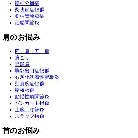
腰椎分離症
梨状筋症候群
脊柱管狭窄症
仙腸関節炎
肩のお悩み
四十肩・五十肩
肩こり
野球肩
胸郭出口症候群
石灰化沈着性腱板炎
頸肩腕症候群
腱板損傷
動揺性肩関節炎
バンカート損傷
上腕二頭筋炎
スラップ損傷
首のお悩み