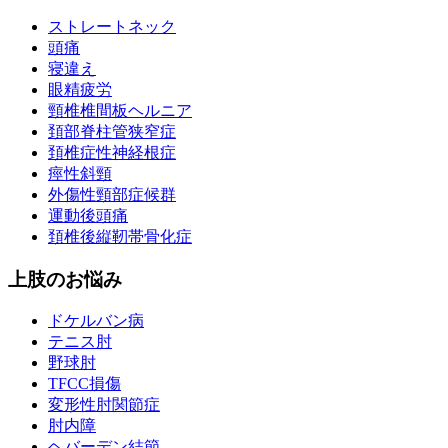
ストレートネック
頭痛
寝違え
眼精疲労
頸椎椎間板ヘルニア
頚部脊柱管狭窄症
頚椎症性神経根症
痙性斜頸
外傷性頸部症候群
運動後頭痛
頚椎後縦靭帯骨化症
上肢のお悩み
ドケルバン病
テニス肘
野球肘
TFCC損傷
変形性肘関節症
肘内障
ヘバーデン結節