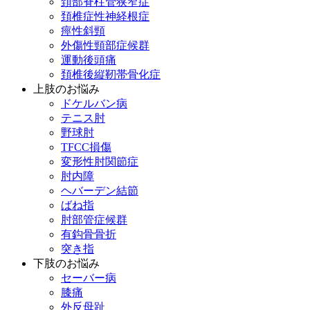
頚部脊柱管狭窄症
頚椎症性神経根症
痙性斜頸
外傷性頸部症候群
運動後頭痛
頚椎後縦靭帯骨化症
上肢のお悩み
ドケルバン病
テニス肘
野球肘
TFCC損傷
変形性肘関節症
肘内障
ヘバーデン結節
ばね指
肘部管症候群
有鈎骨骨折
突き指
下肢のお悩み
セーバー病
膝痛
外反母趾