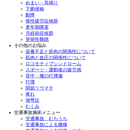
めまい・耳鳴り
下痢便秘
動悸
慢性疲労症候群
更年期障害
月経前症候群
突発性難聴
その他のお悩み
栄養不足と筋肉の関係性について
筋肉と血圧の関係性について
ロコモティブシンドローム
スポーツ・運動後の疲労感
背中・腰の打撲傷
打撲
関節リウマチ
痺れ
側弯症
むくみ
交通事故施術メニュー
交通事故 むちうち
交通事故による腰痛