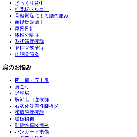
ぎっくり背中
椎間板ヘルニア
骨粗鬆症による腰の痛み
産後骨盤矯正
尾骨骨折
腰椎分離症
梨状筋症候群
脊柱管狭窄症
仙腸関節炎
肩のお悩み
四十肩・五十肩
肩こり
野球肩
胸郭出口症候群
石灰化沈着性腱板炎
頸肩腕症候群
腱板損傷
動揺性肩関節炎
バンカート損傷