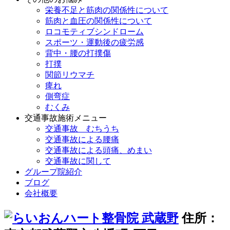
栄養不足と筋肉の関係性について
筋肉と血圧の関係性について
ロコモティブシンドローム
スポーツ・運動後の疲労感
背中・腰の打撲傷
打撲
関節リウマチ
痺れ
側弯症
むくみ
交通事故施術メニュー
交通事故 むちうち
交通事故による腰痛
交通事故による頭痛、めまい
交通事故に関して
グループ院紹介
ブログ
会社概要
住所：