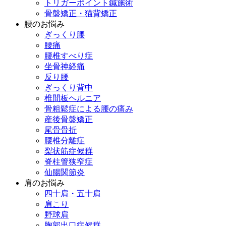
トリガーポイント鍼施術
骨盤矯正・猫背矯正
腰のお悩み
ぎっくり腰
腰痛
腰椎すべり症
坐骨神経痛
反り腰
ぎっくり背中
椎間板ヘルニア
骨粗鬆症による腰の痛み
産後骨盤矯正
尾骨骨折
腰椎分離症
梨状筋症候群
脊柱管狭窄症
仙腸関節炎
肩のお悩み
四十肩・五十肩
肩こり
野球肩
胸郭出口症候群