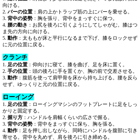
向ける。
2.
バーの位置
：肩の上かトラップ筋の上にバーを乗せる。
3.
背中の姿勢
：胸を張り、背中をまっすぐに保つ。
4.
腰の動き
：お尻を後ろに引くようにしてしゃがむ。膝はつ
ま先の方向に向ける。
5.
動作
：太ももが床と平行になるまで下げ、膝をロックせず
に元の位置に戻る。
クランチ
1.
足の位置
：仰向けに寝て、膝を曲げ、足を床に置く。
2.
手の位置
：頭の後ろに手を置くか、胸の前で交差させる。
3.
動作
：腹筋を使って肩甲骨を床から持ち上げる。腰を反ら
せず、ゆっくりと元の位置に戻る。
ローイング
1.
足の位置
：ローイングマシンのフットプレートに足をしっ
かりと固定する。
2.
握り方
：ハンドルを肩幅くらいの広さで握る。
3.
背中の姿勢
：背中をまっすぐに保ち、胸を張る。
4.
動作
：足を押し出しながら、同時にハンドルを腹部に引き
寄せる。背中を丸めず、肩を後ろに引き締める。