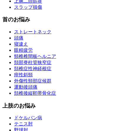
上腕二頭筋炎
スラップ損傷
首のお悩み
ストレートネック
頭痛
寝違え
眼精疲労
頸椎椎間板ヘルニア
頚部脊柱管狭窄症
頚椎症性神経根症
痙性斜頸
外傷性頸部症候群
運動後頭痛
頚椎後縦靭帯骨化症
上肢のお悩み
ドケルバン病
テニス肘
野球肘