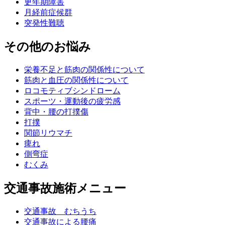
更年期障害
月経前症候群
突発性難聴
その他のお悩み
栄養不足と筋肉の関係性について
筋肉と血圧の関係性について
ロコモティブシンドローム
スポーツ・運動後の疲労感
背中・腰の打撲傷
打撲
関節リウマチ
痺れ
側弯症
むくみ
交通事故施術メニュー
交通事故 むちうち
交通事故による腰痛