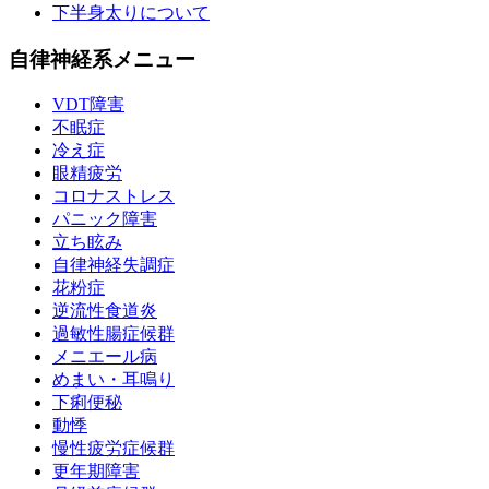
下半身太りについて
自律神経系メニュー
VDT障害
不眠症
冷え症
眼精疲労
コロナストレス
パニック障害
立ち眩み
自律神経失調症
花粉症
逆流性食道炎
過敏性腸症候群
メニエール病
めまい・耳鳴り
下痢便秘
動悸
慢性疲労症候群
更年期障害