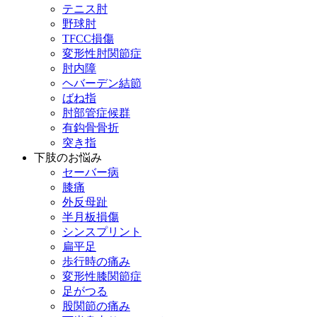
テニス肘
野球肘
TFCC損傷
変形性肘関節症
肘内障
ヘバーデン結節
ばね指
肘部管症候群
有鈎骨骨折
突き指
下肢のお悩み
セーバー病
膝痛
外反母趾
半月板損傷
シンスプリント
扁平足
歩行時の痛み
変形性膝関節症
足がつる
股関節の痛み