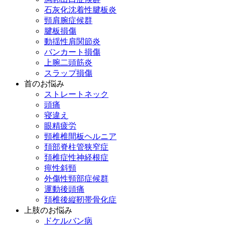
石灰化沈着性腱板炎
頸肩腕症候群
腱板損傷
動揺性肩関節炎
バンカート損傷
上腕二頭筋炎
スラップ損傷
首のお悩み
ストレートネック
頭痛
寝違え
眼精疲労
頸椎椎間板ヘルニア
頚部脊柱管狭窄症
頚椎症性神経根症
痙性斜頸
外傷性頸部症候群
運動後頭痛
頚椎後縦靭帯骨化症
上肢のお悩み
ドケルバン病