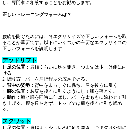
し、専門家に相談することをお勧めします。
正しいトレーニングフォームは？
腰痛を防ぐためには、各エクササイズで正しいフォームを取
ることが重要です。以下にいくつかの主要なエクササイズの
正しいフォームを説明します：
デッドリフト
1.
足の位置
：肩幅くらいに足を開き、つま先は少し外側に向
ける。
2.
握り方
：バーを肩幅程度の広さで握る。
3.
背中の姿勢
：背中をまっすぐに保ち、肩を後ろに引く。
4.
腰の位置
：お尻を後ろに引くようにして腰を落とす。
5.
動作
：膝と腰を同時に伸ばし、バーを太ももに沿わせて引
き上げる。腰を反らさず、トップでは肩を後ろに引き締め
る。
スクワット
1.
足の位置
：肩幅より少し広めに足を開き、つま先は外側に