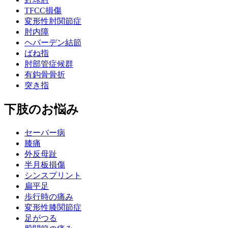
TFCC損傷
変形性肘関節症
肘内障
ヘバーデン結節
ばね指
肘部管症候群
有鈎骨骨折
突き指
下肢のお悩み
セーバー病
膝痛
外反母趾
半月板損傷
シンスプリント
扁平足
歩行時の痛み
変形性膝関節症
足がつる