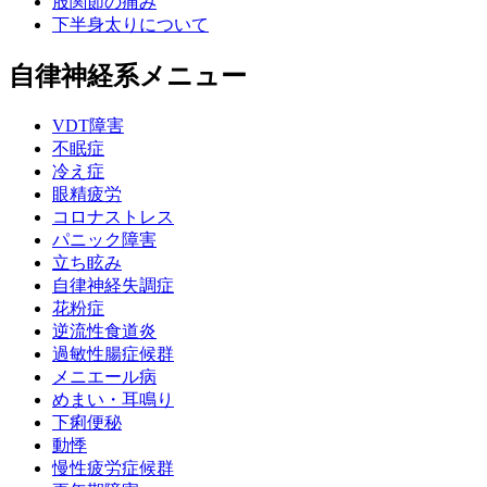
股関節の痛み
下半身太りについて
自律神経系メニュー
VDT障害
不眠症
冷え症
眼精疲労
コロナストレス
パニック障害
立ち眩み
自律神経失調症
花粉症
逆流性食道炎
過敏性腸症候群
メニエール病
めまい・耳鳴り
下痢便秘
動悸
慢性疲労症候群