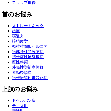
スラップ損傷
首のお悩み
ストレートネック
頭痛
寝違え
眼精疲労
頸椎椎間板ヘルニア
頚部脊柱管狭窄症
頚椎症性神経根症
痙性斜頸
外傷性頸部症候群
運動後頭痛
頚椎後縦靭帯骨化症
上肢のお悩み
ドケルバン病
テニス肘
野球肘