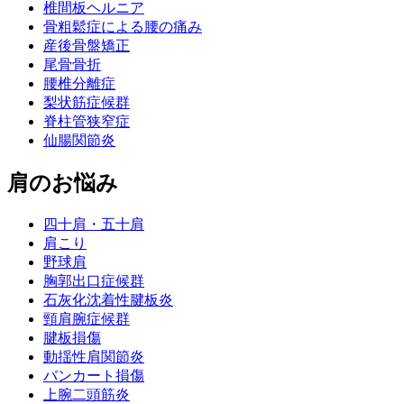
椎間板ヘルニア
骨粗鬆症による腰の痛み
産後骨盤矯正
尾骨骨折
腰椎分離症
梨状筋症候群
脊柱管狭窄症
仙腸関節炎
肩のお悩み
四十肩・五十肩
肩こり
野球肩
胸郭出口症候群
石灰化沈着性腱板炎
頸肩腕症候群
腱板損傷
動揺性肩関節炎
バンカート損傷
上腕二頭筋炎