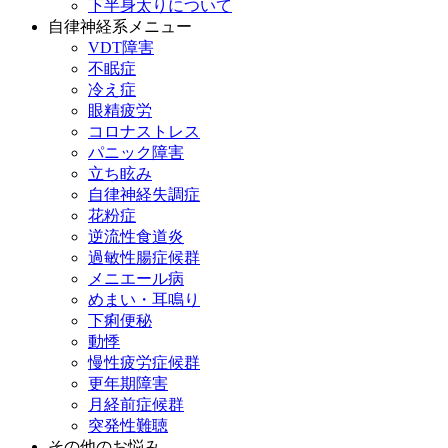
下半身太りについて
自律神経系メニュー
VDT障害
不眠症
冷え症
眼精疲労
コロナストレス
パニック障害
立ち眩み
自律神経失調症
花粉症
逆流性食道炎
過敏性腸症候群
メニエール病
めまい・耳鳴り
下痢便秘
動悸
慢性疲労症候群
更年期障害
月経前症候群
突発性難聴
その他のお悩み