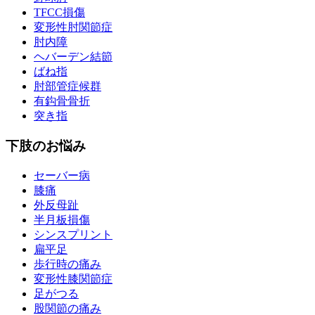
TFCC損傷
変形性肘関節症
肘内障
ヘバーデン結節
ばね指
肘部管症候群
有鈎骨骨折
突き指
下肢のお悩み
セーバー病
膝痛
外反母趾
半月板損傷
シンスプリント
扁平足
歩行時の痛み
変形性膝関節症
足がつる
股関節の痛み