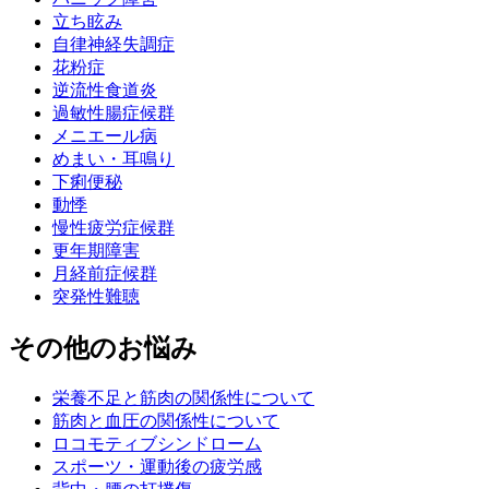
立ち眩み
自律神経失調症
花粉症
逆流性食道炎
過敏性腸症候群
メニエール病
めまい・耳鳴り
下痢便秘
動悸
慢性疲労症候群
更年期障害
月経前症候群
突発性難聴
その他のお悩み
栄養不足と筋肉の関係性について
筋肉と血圧の関係性について
ロコモティブシンドローム
スポーツ・運動後の疲労感