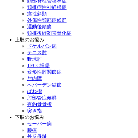
頚部脊柱管狭窄症
頚椎症性神経根症
痙性斜頸
外傷性頸部症候群
運動後頭痛
頚椎後縦靭帯骨化症
上肢のお悩み
ドケルバン病
テニス肘
野球肘
TFCC損傷
変形性肘関節症
肘内障
ヘバーデン結節
ばね指
肘部管症候群
有鈎骨骨折
突き指
下肢のお悩み
セーバー病
膝痛
外反母趾