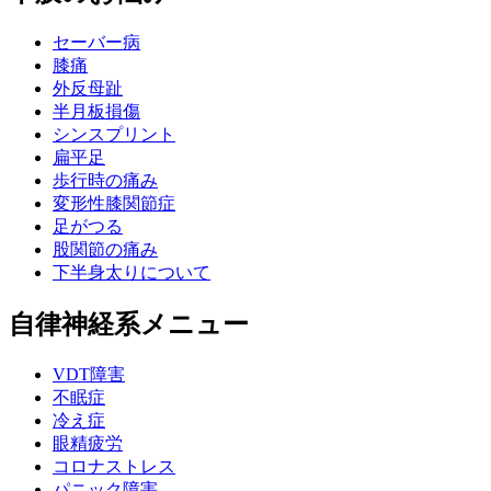
セーバー病
膝痛
外反母趾
半月板損傷
シンスプリント
扁平足
歩行時の痛み
変形性膝関節症
足がつる
股関節の痛み
下半身太りについて
自律神経系メニュー
VDT障害
不眠症
冷え症
眼精疲労
コロナストレス
パニック障害