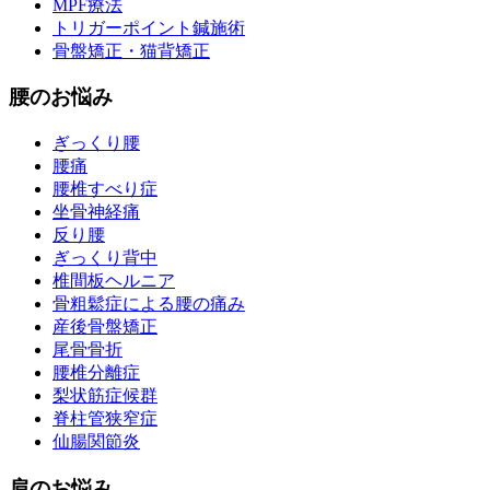
MPF療法
トリガーポイント鍼施術
骨盤矯正・猫背矯正
腰のお悩み
ぎっくり腰
腰痛
腰椎すべり症
坐骨神経痛
反り腰
ぎっくり背中
椎間板ヘルニア
骨粗鬆症による腰の痛み
産後骨盤矯正
尾骨骨折
腰椎分離症
梨状筋症候群
脊柱管狭窄症
仙腸関節炎
肩のお悩み