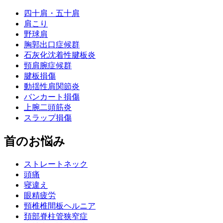
四十肩・五十肩
肩こり
野球肩
胸郭出口症候群
石灰化沈着性腱板炎
頸肩腕症候群
腱板損傷
動揺性肩関節炎
バンカート損傷
上腕二頭筋炎
スラップ損傷
首のお悩み
ストレートネック
頭痛
寝違え
眼精疲労
頸椎椎間板ヘルニア
頚部脊柱管狭窄症