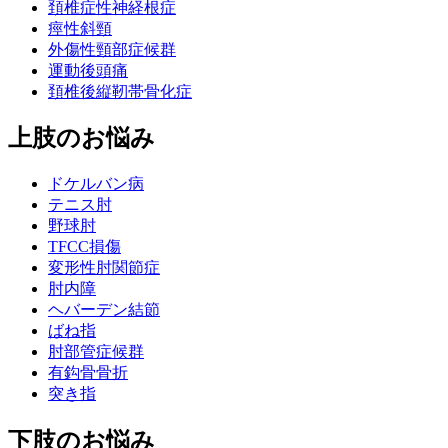
頚椎症性神経根症
痙性斜頸
外傷性頸部症候群
運動後頭痛
頚椎後縦靭帯骨化症
上肢のお悩み
ドケルバン病
テニス肘
野球肘
TFCC損傷
変形性肘関節症
肘内障
ヘバーデン結節
ばね指
肘部管症候群
有鈎骨骨折
突き指
下肢のお悩み