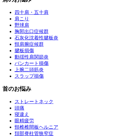
四十肩・五十肩
肩こり
野球肩
胸郭出口症候群
石灰化沈着性腱板炎
頸肩腕症候群
腱板損傷
動揺性肩関節炎
バンカート損傷
上腕二頭筋炎
スラップ損傷
首のお悩み
ストレートネック
頭痛
寝違え
眼精疲労
頸椎椎間板ヘルニア
頚部脊柱管狭窄症