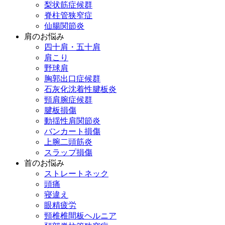
梨状筋症候群
脊柱管狭窄症
仙腸関節炎
肩のお悩み
四十肩・五十肩
肩こり
野球肩
胸郭出口症候群
石灰化沈着性腱板炎
頸肩腕症候群
腱板損傷
動揺性肩関節炎
バンカート損傷
上腕二頭筋炎
スラップ損傷
首のお悩み
ストレートネック
頭痛
寝違え
眼精疲労
頸椎椎間板ヘルニア