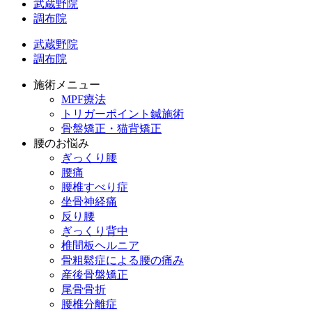
武蔵野院
調布院
武蔵野院
調布院
施術メニュー
MPF療法
トリガーポイント鍼施術
骨盤矯正・猫背矯正
腰のお悩み
ぎっくり腰
腰痛
腰椎すべり症
坐骨神経痛
反り腰
ぎっくり背中
椎間板ヘルニア
骨粗鬆症による腰の痛み
産後骨盤矯正
尾骨骨折
腰椎分離症