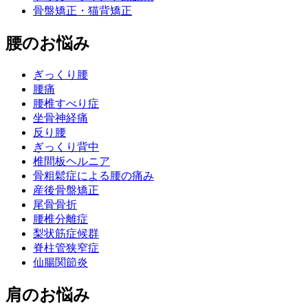
骨盤矯正・猫背矯正
腰のお悩み
ぎっくり腰
腰痛
腰椎すべり症
坐骨神経痛
反り腰
ぎっくり背中
椎間板ヘルニア
骨粗鬆症による腰の痛み
産後骨盤矯正
尾骨骨折
腰椎分離症
梨状筋症候群
脊柱管狭窄症
仙腸関節炎
肩のお悩み