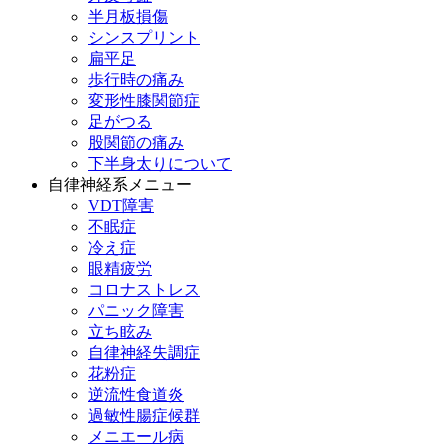
半月板損傷
シンスプリント
扁平足
歩行時の痛み
変形性膝関節症
足がつる
股関節の痛み
下半身太りについて
自律神経系メニュー
VDT障害
不眠症
冷え症
眼精疲労
コロナストレス
パニック障害
立ち眩み
自律神経失調症
花粉症
逆流性食道炎
過敏性腸症候群
メニエール病