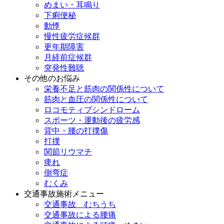
めまい・耳鳴り
下痢便秘
動悸
慢性疲労症候群
更年期障害
月経前症候群
突発性難聴
その他のお悩み
栄養不足と筋肉の関係性について
筋肉と血圧の関係性について
ロコモティブシンドローム
スポーツ・運動後の疲労感
背中・腰の打撲傷
打撲
関節リウマチ
痺れ
側弯症
むくみ
交通事故施術メニュー
交通事故 むちうち
交通事故による腰痛