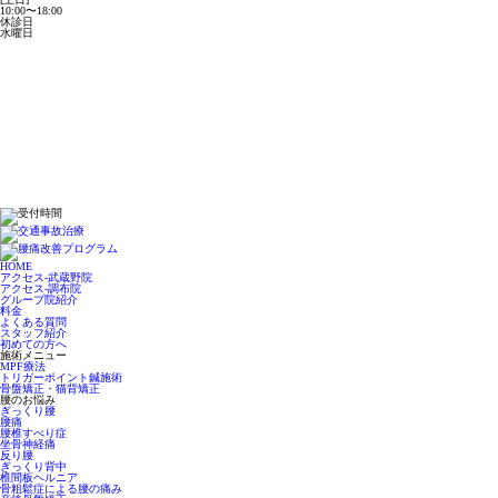
10:00〜18:00
休診日
水曜日
HOME
アクセス-武蔵野院
アクセス-調布院
グループ院紹介
料金
よくある質問
スタッフ紹介
初めての方へ
施術メニュー
MPF療法
トリガーポイント鍼施術
骨盤矯正・猫背矯正
腰のお悩み
ぎっくり腰
腰痛
腰椎すべり症
坐骨神経痛
反り腰
ぎっくり背中
椎間板ヘルニア
骨粗鬆症による腰の痛み