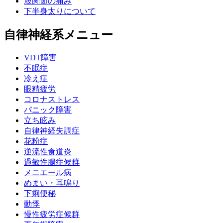
股関節の痛み
下半身太りについて
自律神経系メニュー
VDT障害
不眠症
冷え症
眼精疲労
コロナストレス
パニック障害
立ち眩み
自律神経失調症
花粉症
逆流性食道炎
過敏性腸症候群
メニエール病
めまい・耳鳴り
下痢便秘
動悸
慢性疲労症候群