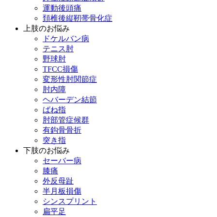
運動後頭痛
頚椎後縦靭帯骨化症
上肢のお悩み
ドケルバン病
テニス肘
野球肘
TFCC損傷
変形性肘関節症
肘内障
ヘバーデン結節
ばね指
肘部管症候群
有鈎骨骨折
突き指
下肢のお悩み
セーバー病
膝痛
外反母趾
半月板損傷
シンスプリント
扁平足