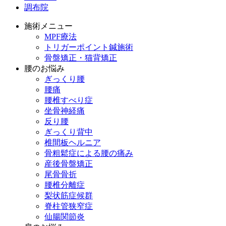
調布院
施術メニュー
MPF療法
トリガーポイント鍼施術
骨盤矯正・猫背矯正
腰のお悩み
ぎっくり腰
腰痛
腰椎すべり症
坐骨神経痛
反り腰
ぎっくり背中
椎間板ヘルニア
骨粗鬆症による腰の痛み
産後骨盤矯正
尾骨骨折
腰椎分離症
梨状筋症候群
脊柱管狭窄症
仙腸関節炎