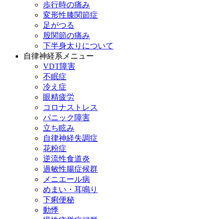
歩行時の痛み
変形性膝関節症
足がつる
股関節の痛み
下半身太りについて
自律神経系メニュー
VDT障害
不眠症
冷え症
眼精疲労
コロナストレス
パニック障害
立ち眩み
自律神経失調症
花粉症
逆流性食道炎
過敏性腸症候群
メニエール病
めまい・耳鳴り
下痢便秘
動悸