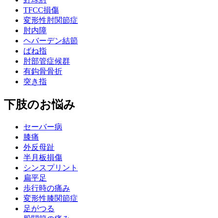
TFCC損傷
変形性肘関節症
肘内障
ヘバーデン結節
ばね指
肘部管症候群
有鈎骨骨折
突き指
下肢のお悩み
セーバー病
膝痛
外反母趾
半月板損傷
シンスプリント
扁平足
歩行時の痛み
変形性膝関節症
足がつる