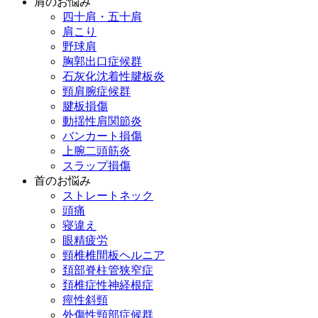
肩のお悩み
四十肩・五十肩
肩こり
野球肩
胸郭出口症候群
石灰化沈着性腱板炎
頸肩腕症候群
腱板損傷
動揺性肩関節炎
バンカート損傷
上腕二頭筋炎
スラップ損傷
首のお悩み
ストレートネック
頭痛
寝違え
眼精疲労
頸椎椎間板ヘルニア
頚部脊柱管狭窄症
頚椎症性神経根症
痙性斜頸
外傷性頸部症候群