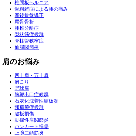
椎間板ヘルニア
骨粗鬆症による腰の痛み
産後骨盤矯正
尾骨骨折
腰椎分離症
梨状筋症候群
脊柱管狭窄症
仙腸関節炎
肩のお悩み
四十肩・五十肩
肩こり
野球肩
胸郭出口症候群
石灰化沈着性腱板炎
頸肩腕症候群
腱板損傷
動揺性肩関節炎
バンカート損傷
上腕二頭筋炎