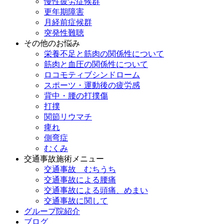
慢性疲労症候群
更年期障害
月経前症候群
突発性難聴
その他のお悩み
栄養不足と筋肉の関係性について
筋肉と血圧の関係性について
ロコモティブシンドローム
スポーツ・運動後の疲労感
背中・腰の打撲傷
打撲
関節リウマチ
痺れ
側弯症
むくみ
交通事故施術メニュー
交通事故 むちうち
交通事故による腰痛
交通事故による頭痛、めまい
交通事故に関して
グループ院紹介
ブログ