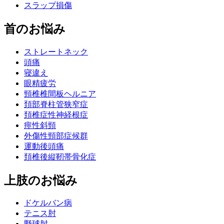
スラップ損傷
首のお悩み
ストレートネック
頭痛
寝違え
眼精疲労
頸椎椎間板ヘルニア
頚部脊柱管狭窄症
頚椎症性神経根症
痙性斜頸
外傷性頸部症候群
運動後頭痛
頚椎後縦靭帯骨化症
上肢のお悩み
ドケルバン病
テニス肘
野球肘