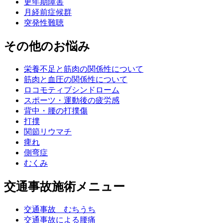
更年期障害
月経前症候群
突発性難聴
その他のお悩み
栄養不足と筋肉の関係性について
筋肉と血圧の関係性について
ロコモティブシンドローム
スポーツ・運動後の疲労感
背中・腰の打撲傷
打撲
関節リウマチ
痺れ
側弯症
むくみ
交通事故施術メニュー
交通事故 むちうち
交通事故による腰痛