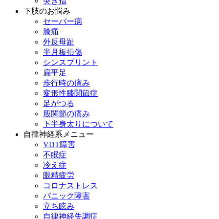
突き指
下肢のお悩み
セーバー病
膝痛
外反母趾
半月板損傷
シンスプリント
扁平足
歩行時の痛み
変形性膝関節症
足がつる
股関節の痛み
下半身太りについて
自律神経系メニュー
VDT障害
不眠症
冷え症
眼精疲労
コロナストレス
パニック障害
立ち眩み
自律神経失調症