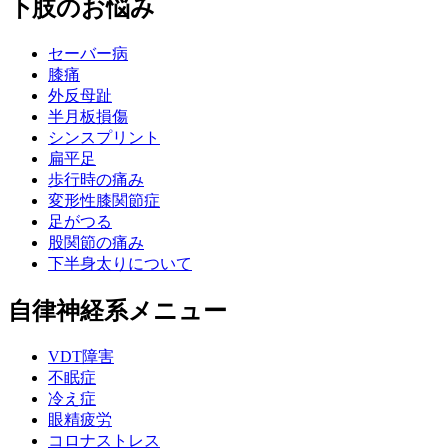
下肢のお悩み
セーバー病
膝痛
外反母趾
半月板損傷
シンスプリント
扁平足
歩行時の痛み
変形性膝関節症
足がつる
股関節の痛み
下半身太りについて
自律神経系メニュー
VDT障害
不眠症
冷え症
眼精疲労
コロナストレス