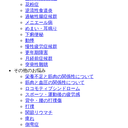
花粉症
逆流性食道炎
過敏性腸症候群
メニエール病
めまい・耳鳴り
下痢便秘
動悸
慢性疲労症候群
更年期障害
月経前症候群
突発性難聴
その他のお悩み
栄養不足と筋肉の関係性について
筋肉と血圧の関係性について
ロコモティブシンドローム
スポーツ・運動後の疲労感
背中・腰の打撲傷
打撲
関節リウマチ
痺れ
側弯症