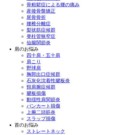
骨粗鬆症による腰の痛み
産後骨盤矯正
尾骨骨折
腰椎分離症
梨状筋症候群
脊柱管狭窄症
仙腸関節炎
肩のお悩み
四十肩・五十肩
肩こり
野球肩
胸郭出口症候群
石灰化沈着性腱板炎
頸肩腕症候群
腱板損傷
動揺性肩関節炎
バンカート損傷
上腕二頭筋炎
スラップ損傷
首のお悩み
ストレートネック