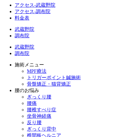
アクセス-武蔵野院
アクセス-調布院
料金表
武蔵野院
調布院
武蔵野院
調布院
施術メニュー
MPF療法
トリガーポイント鍼施術
骨盤矯正・猫背矯正
腰のお悩み
ぎっくり腰
腰痛
腰椎すべり症
坐骨神経痛
反り腰
ぎっくり背中
椎間板ヘルニア