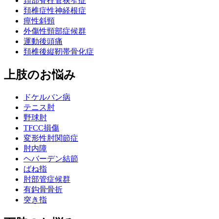
頚部脊柱管狭窄症
頚椎症性神経根症
痙性斜頸
外傷性頸部症候群
運動後頭痛
頚椎後縦靭帯骨化症
上肢のお悩み
ドケルバン病
テニス肘
野球肘
TFCC損傷
変形性肘関節症
肘内障
ヘバーデン結節
ばね指
肘部管症候群
有鈎骨骨折
突き指