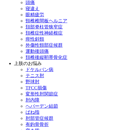
頭痛
寝違え
眼精疲労
頸椎椎間板ヘルニア
頚部脊柱管狭窄症
頚椎症性神経根症
痙性斜頸
外傷性頸部症候群
運動後頭痛
頚椎後縦靭帯骨化症
上肢のお悩み
ドケルバン病
テニス肘
野球肘
TFCC損傷
変形性肘関節症
肘内障
ヘバーデン結節
ばね指
肘部管症候群
有鈎骨骨折