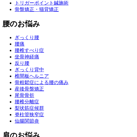
トリガーポイント鍼施術
骨盤矯正・猫背矯正
腰のお悩み
ぎっくり腰
腰痛
腰椎すべり症
坐骨神経痛
反り腰
ぎっくり背中
椎間板ヘルニア
骨粗鬆症による腰の痛み
産後骨盤矯正
尾骨骨折
腰椎分離症
梨状筋症候群
脊柱管狭窄症
仙腸関節炎
肩のお悩み