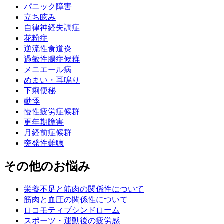
パニック障害
立ち眩み
自律神経失調症
花粉症
逆流性食道炎
過敏性腸症候群
メニエール病
めまい・耳鳴り
下痢便秘
動悸
慢性疲労症候群
更年期障害
月経前症候群
突発性難聴
その他のお悩み
栄養不足と筋肉の関係性について
筋肉と血圧の関係性について
ロコモティブシンドローム
スポーツ・運動後の疲労感