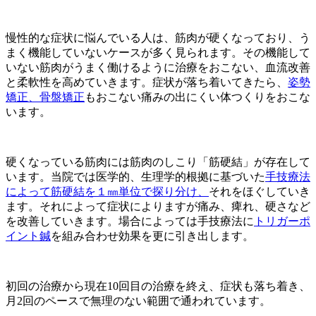
慢性的な症状に悩んでいる人は、筋肉が硬くなっており、う
まく機能していないケースが多く見られます。その機能して
いない筋肉がうまく働けるように治療をおこない、血流改善
と柔軟性を高めていきます。症状が落ち着いてきたら、
姿勢
矯正、骨盤矯正
もおこない痛みの出にくい体つくりをおこな
います。
硬くなっている筋肉には筋肉のしこり「筋硬結」が存在して
います。当院では医学的、生理学的根拠に基づいた
手技療法
によって筋硬結を１㎜単位で探り分け、
それをほぐしていき
ます。
それによって症状によりますが痛み、痺れ、硬さなど
を改善していきます。場合によっては手技療法に
トリガーポ
イント鍼
を組み合わせ効果を更に引き出します。
初回の治療から現在10回目の治療を終え、症状も落ち着き、
月2回のペースで無理のない範囲で通われています。