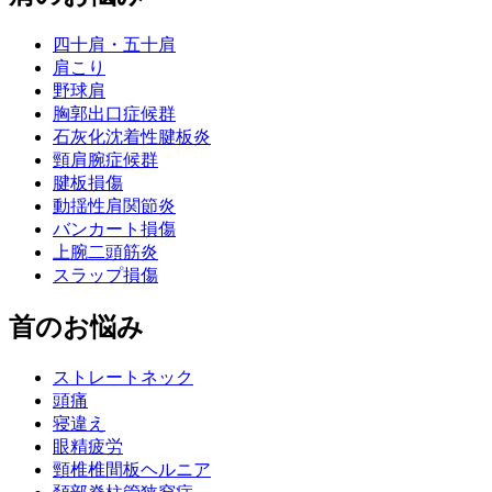
四十肩・五十肩
肩こり
野球肩
胸郭出口症候群
石灰化沈着性腱板炎
頸肩腕症候群
腱板損傷
動揺性肩関節炎
バンカート損傷
上腕二頭筋炎
スラップ損傷
首のお悩み
ストレートネック
頭痛
寝違え
眼精疲労
頸椎椎間板ヘルニア