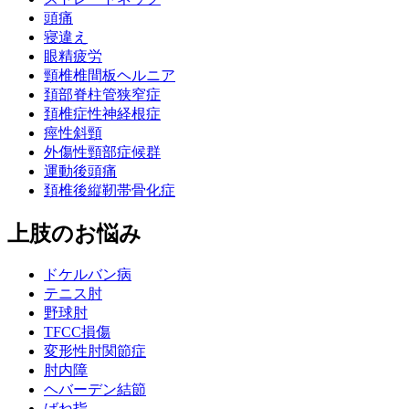
頭痛
寝違え
眼精疲労
頸椎椎間板ヘルニア
頚部脊柱管狭窄症
頚椎症性神経根症
痙性斜頸
外傷性頸部症候群
運動後頭痛
頚椎後縦靭帯骨化症
上肢のお悩み
ドケルバン病
テニス肘
野球肘
TFCC損傷
変形性肘関節症
肘内障
ヘバーデン結節
ばね指