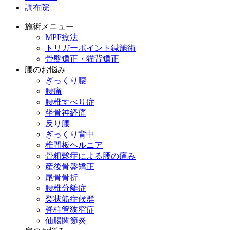
調布院
施術メニュー
MPF療法
トリガーポイント鍼施術
骨盤矯正・猫背矯正
腰のお悩み
ぎっくり腰
腰痛
腰椎すべり症
坐骨神経痛
反り腰
ぎっくり背中
椎間板ヘルニア
骨粗鬆症による腰の痛み
産後骨盤矯正
尾骨骨折
腰椎分離症
梨状筋症候群
脊柱管狭窄症
仙腸関節炎