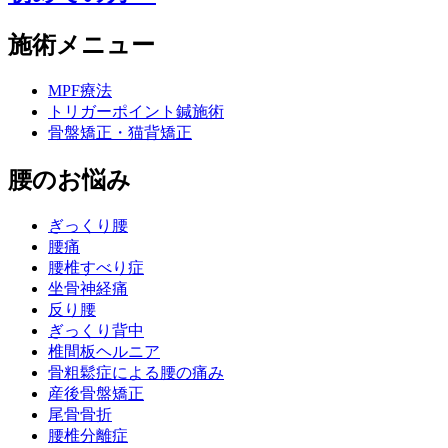
施術メニュー
MPF療法
トリガーポイント鍼施術
骨盤矯正・猫背矯正
腰のお悩み
ぎっくり腰
腰痛
腰椎すべり症
坐骨神経痛
反り腰
ぎっくり背中
椎間板ヘルニア
骨粗鬆症による腰の痛み
産後骨盤矯正
尾骨骨折
腰椎分離症