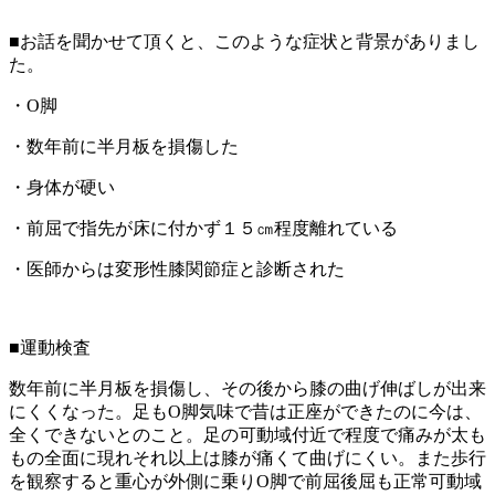
■お話を聞かせて頂くと、このような症状と背景がありまし
た。
・O脚
・数年前に半月板を損傷した
・身体が硬い
・前屈で指先が床に付かず１５㎝程度離れている
・医師からは変形性膝関節症と診断された
■運動検査
数年前に半月板を損傷し、その後から膝の曲げ伸ばしが出来
にくくなった。足もO脚気味で昔は正座ができたのに今は、
全くできないとのこと。
足の可動域付近で程度で痛みが太も
もの全面に現れそれ以上は膝が痛くて曲げにくい。また歩行
を観察すると重心が外側に乗りO脚で前屈後屈も正常可動域