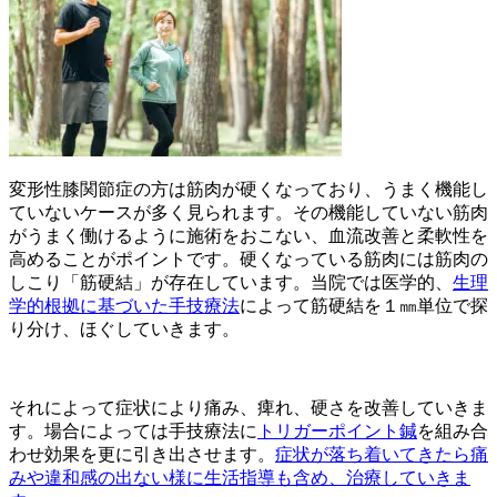
変形性膝関節症の方は筋肉が硬くなっており、うまく機能し
ていないケースが多く見られます。その機能していない筋肉
がうまく働けるように施術をおこない、血流改善と柔軟性を
高めることがポイントです。
硬くなっている筋肉には筋肉の
しこり「筋硬結」が存在しています。当院では医学的、
生理
学的根拠に基づいた手技療法
によって筋硬結を１㎜単位で探
り分け、ほぐしていきます。
それによって症状により痛み、痺れ、硬さを改善していきま
す。場合によっては手技療法に
トリガーポイント鍼
を組み合
わせ効果を更に引き出させます。
症状が落ち着いてきたら痛
みや違和感の出ない様に生活指導も含め、治療していきま