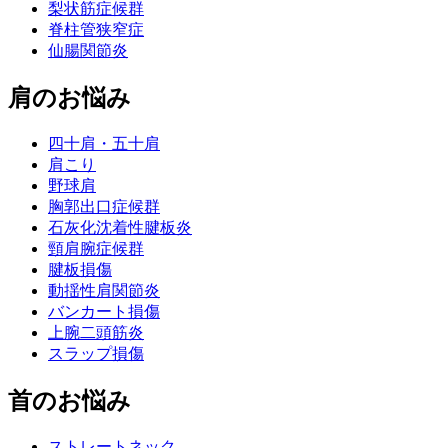
梨状筋症候群
脊柱管狭窄症
仙腸関節炎
肩のお悩み
四十肩・五十肩
肩こり
野球肩
胸郭出口症候群
石灰化沈着性腱板炎
頸肩腕症候群
腱板損傷
動揺性肩関節炎
バンカート損傷
上腕二頭筋炎
スラップ損傷
首のお悩み
ストレートネック