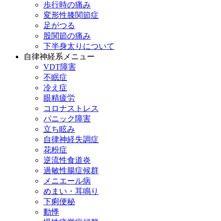
歩行時の痛み
変形性膝関節症
足がつる
股関節の痛み
下半身太りについて
自律神経系メニュー
VDT障害
不眠症
冷え症
眼精疲労
コロナストレス
パニック障害
立ち眩み
自律神経失調症
花粉症
逆流性食道炎
過敏性腸症候群
メニエール病
めまい・耳鳴り
下痢便秘
動悸