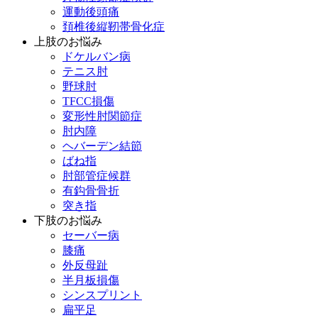
運動後頭痛
頚椎後縦靭帯骨化症
上肢のお悩み
ドケルバン病
テニス肘
野球肘
TFCC損傷
変形性肘関節症
肘内障
ヘバーデン結節
ばね指
肘部管症候群
有鈎骨骨折
突き指
下肢のお悩み
セーバー病
膝痛
外反母趾
半月板損傷
シンスプリント
扁平足