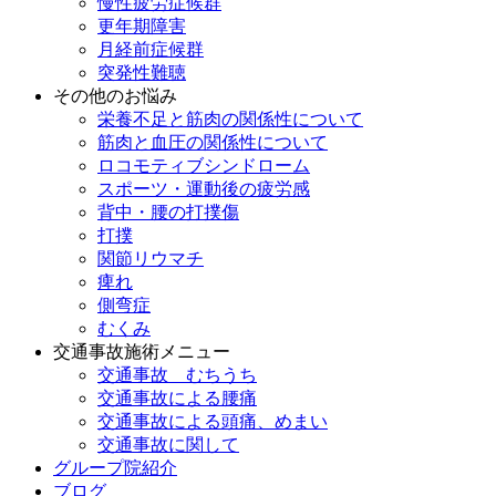
慢性疲労症候群
更年期障害
月経前症候群
突発性難聴
その他のお悩み
栄養不足と筋肉の関係性について
筋肉と血圧の関係性について
ロコモティブシンドローム
スポーツ・運動後の疲労感
背中・腰の打撲傷
打撲
関節リウマチ
痺れ
側弯症
むくみ
交通事故施術メニュー
交通事故 むちうち
交通事故による腰痛
交通事故による頭痛、めまい
交通事故に関して
グループ院紹介
ブログ