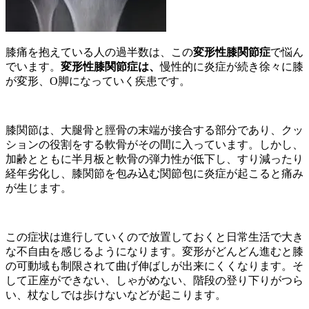
膝痛を抱えている人の過半数は、この
変形性膝関節症
で悩ん
でいます。
変形性膝関節症
は、
慢性的に炎症が続き徐々に膝
が変形、O脚になっていく疾患です。
膝関節は、大腿骨と脛骨の末端が接合する部分であり、クッ
ションの役割をする軟骨がその間に入っています。しかし、
加齢とともに半月板と軟骨の弾力性が低下し、すり減ったり
経年劣化し、膝関節を包み込む関節包に炎症が起こると痛み
が生じます。
この症状は進行していくので放置しておくと日常生活で大き
な不自由を感じるようになります。変形がどんどん進むと膝
の可動域も制限されて曲げ伸ばしが出来にくくなります。そ
して正座ができない、しゃがめない、階段の登り下りがつら
い、杖なしでは歩けないなどが起こります。