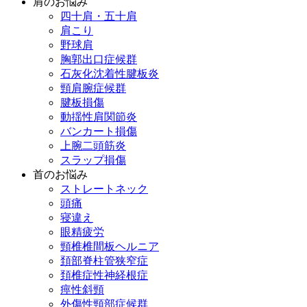
肩のお悩み
四十肩・五十肩
肩こり
野球肩
胸郭出口症候群
石灰化沈着性腱板炎
頸肩腕症候群
腱板損傷
動揺性肩関節炎
バンカート損傷
上腕二頭筋炎
スラップ損傷
首のお悩み
ストレートネック
頭痛
寝違え
眼精疲労
頸椎椎間板ヘルニア
頚部脊柱管狭窄症
頚椎症性神経根症
痙性斜頸
外傷性頸部症候群