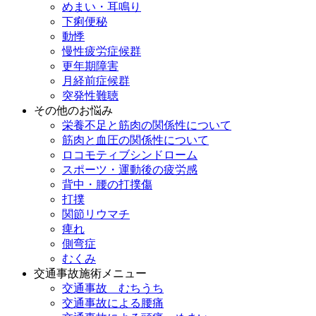
めまい・耳鳴り
下痢便秘
動悸
慢性疲労症候群
更年期障害
月経前症候群
突発性難聴
その他のお悩み
栄養不足と筋肉の関係性について
筋肉と血圧の関係性について
ロコモティブシンドローム
スポーツ・運動後の疲労感
背中・腰の打撲傷
打撲
関節リウマチ
痺れ
側弯症
むくみ
交通事故施術メニュー
交通事故 むちうち
交通事故による腰痛