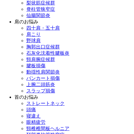
梨状筋症候群
脊柱管狭窄症
仙腸関節炎
肩のお悩み
四十肩・五十肩
肩こり
野球肩
胸郭出口症候群
石灰化沈着性腱板炎
頸肩腕症候群
腱板損傷
動揺性肩関節炎
バンカート損傷
上腕二頭筋炎
スラップ損傷
首のお悩み
ストレートネック
頭痛
寝違え
眼精疲労
頸椎椎間板ヘルニア