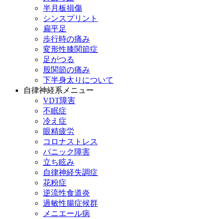
半月板損傷
シンスプリント
扁平足
歩行時の痛み
変形性膝関節症
足がつる
股関節の痛み
下半身太りについて
自律神経系メニュー
VDT障害
不眠症
冷え症
眼精疲労
コロナストレス
パニック障害
立ち眩み
自律神経失調症
花粉症
逆流性食道炎
過敏性腸症候群
メニエール病