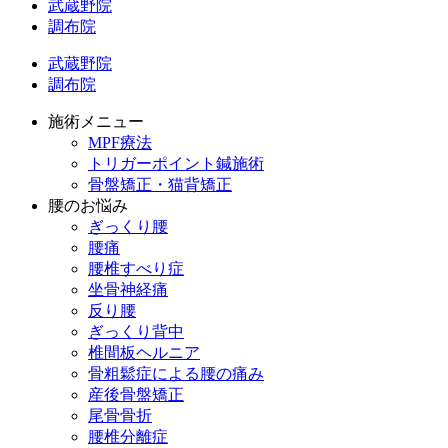
武蔵野院
調布院
武蔵野院
調布院
施術メニュー
MPF療法
トリガーポイント鍼施術
骨盤矯正・猫背矯正
腰のお悩み
ぎっくり腰
腰痛
腰椎すべり症
坐骨神経痛
反り腰
ぎっくり背中
椎間板ヘルニア
骨粗鬆症による腰の痛み
産後骨盤矯正
尾骨骨折
腰椎分離症