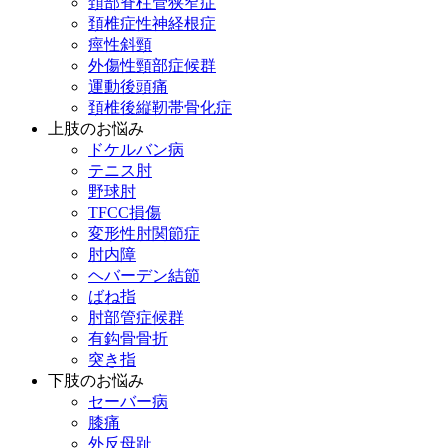
頚部脊柱管狭窄症
頚椎症性神経根症
痙性斜頸
外傷性頸部症候群
運動後頭痛
頚椎後縦靭帯骨化症
上肢のお悩み
ドケルバン病
テニス肘
野球肘
TFCC損傷
変形性肘関節症
肘内障
ヘバーデン結節
ばね指
肘部管症候群
有鈎骨骨折
突き指
下肢のお悩み
セーバー病
膝痛
外反母趾