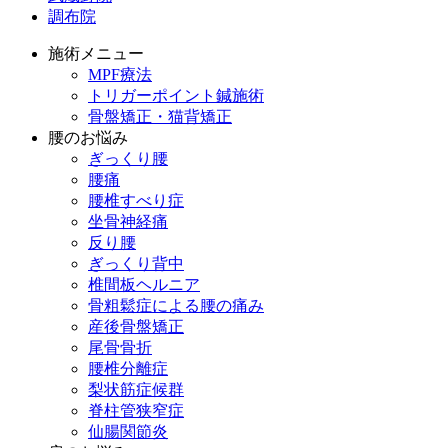
調布院
施術メニュー
MPF療法
トリガーポイント鍼施術
骨盤矯正・猫背矯正
腰のお悩み
ぎっくり腰
腰痛
腰椎すべり症
坐骨神経痛
反り腰
ぎっくり背中
椎間板ヘルニア
骨粗鬆症による腰の痛み
産後骨盤矯正
尾骨骨折
腰椎分離症
梨状筋症候群
脊柱管狭窄症
仙腸関節炎