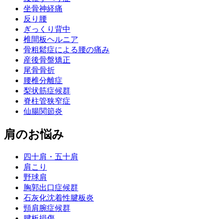
坐骨神経痛
反り腰
ぎっくり背中
椎間板ヘルニア
骨粗鬆症による腰の痛み
産後骨盤矯正
尾骨骨折
腰椎分離症
梨状筋症候群
脊柱管狭窄症
仙腸関節炎
肩のお悩み
四十肩・五十肩
肩こり
野球肩
胸郭出口症候群
石灰化沈着性腱板炎
頸肩腕症候群
腱板損傷