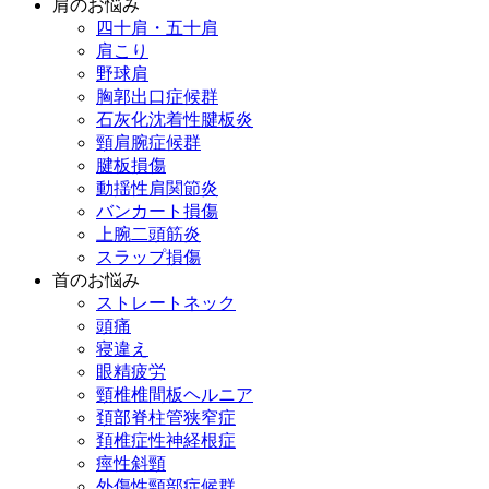
肩のお悩み
四十肩・五十肩
肩こり
野球肩
胸郭出口症候群
石灰化沈着性腱板炎
頸肩腕症候群
腱板損傷
動揺性肩関節炎
バンカート損傷
上腕二頭筋炎
スラップ損傷
首のお悩み
ストレートネック
頭痛
寝違え
眼精疲労
頸椎椎間板ヘルニア
頚部脊柱管狭窄症
頚椎症性神経根症
痙性斜頸
外傷性頸部症候群