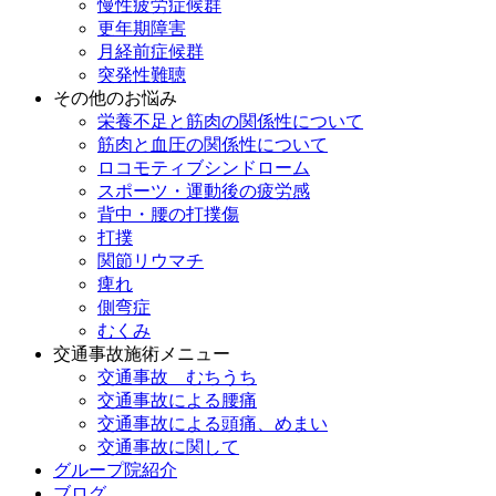
慢性疲労症候群
更年期障害
月経前症候群
突発性難聴
その他のお悩み
栄養不足と筋肉の関係性について
筋肉と血圧の関係性について
ロコモティブシンドローム
スポーツ・運動後の疲労感
背中・腰の打撲傷
打撲
関節リウマチ
痺れ
側弯症
むくみ
交通事故施術メニュー
交通事故 むちうち
交通事故による腰痛
交通事故による頭痛、めまい
交通事故に関して
グループ院紹介
ブログ