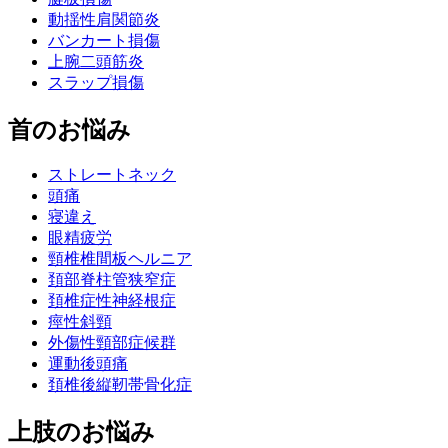
動揺性肩関節炎
バンカート損傷
上腕二頭筋炎
スラップ損傷
首のお悩み
ストレートネック
頭痛
寝違え
眼精疲労
頸椎椎間板ヘルニア
頚部脊柱管狭窄症
頚椎症性神経根症
痙性斜頸
外傷性頸部症候群
運動後頭痛
頚椎後縦靭帯骨化症
上肢のお悩み