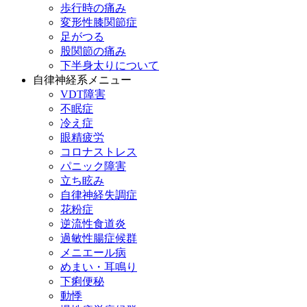
歩行時の痛み
変形性膝関節症
足がつる
股関節の痛み
下半身太りについて
自律神経系メニュー
VDT障害
不眠症
冷え症
眼精疲労
コロナストレス
パニック障害
立ち眩み
自律神経失調症
花粉症
逆流性食道炎
過敏性腸症候群
メニエール病
めまい・耳鳴り
下痢便秘
動悸