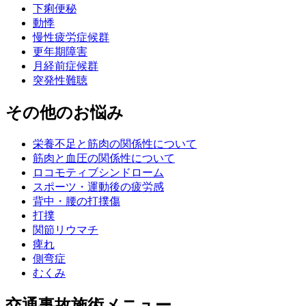
下痢便秘
動悸
慢性疲労症候群
更年期障害
月経前症候群
突発性難聴
その他のお悩み
栄養不足と筋肉の関係性について
筋肉と血圧の関係性について
ロコモティブシンドローム
スポーツ・運動後の疲労感
背中・腰の打撲傷
打撲
関節リウマチ
痺れ
側弯症
むくみ
交通事故施術メニュー