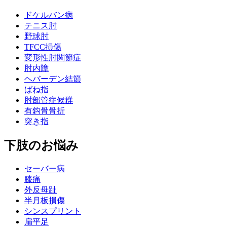
ドケルバン病
テニス肘
野球肘
TFCC損傷
変形性肘関節症
肘内障
ヘバーデン結節
ばね指
肘部管症候群
有鈎骨骨折
突き指
下肢のお悩み
セーバー病
膝痛
外反母趾
半月板損傷
シンスプリント
扁平足