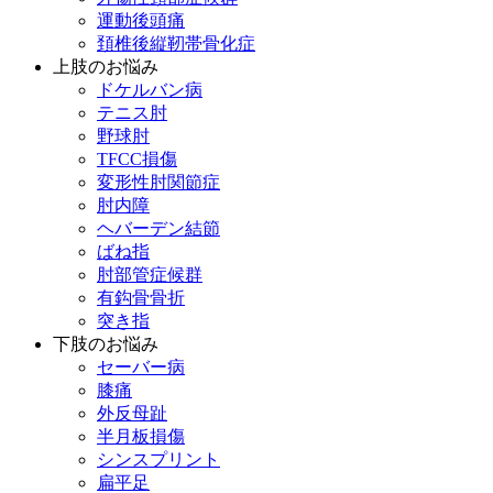
運動後頭痛
頚椎後縦靭帯骨化症
上肢のお悩み
ドケルバン病
テニス肘
野球肘
TFCC損傷
変形性肘関節症
肘内障
ヘバーデン結節
ばね指
肘部管症候群
有鈎骨骨折
突き指
下肢のお悩み
セーバー病
膝痛
外反母趾
半月板損傷
シンスプリント
扁平足