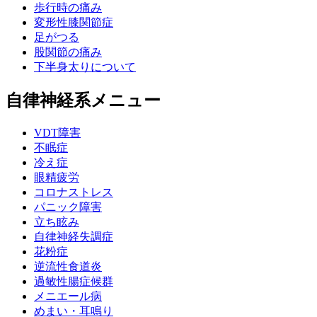
歩行時の痛み
変形性膝関節症
足がつる
股関節の痛み
下半身太りについて
自律神経系メニュー
VDT障害
不眠症
冷え症
眼精疲労
コロナストレス
パニック障害
立ち眩み
自律神経失調症
花粉症
逆流性食道炎
過敏性腸症候群
メニエール病
めまい・耳鳴り