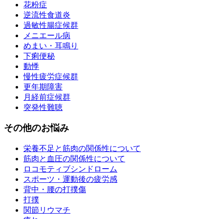
花粉症
逆流性食道炎
過敏性腸症候群
メニエール病
めまい・耳鳴り
下痢便秘
動悸
慢性疲労症候群
更年期障害
月経前症候群
突発性難聴
その他のお悩み
栄養不足と筋肉の関係性について
筋肉と血圧の関係性について
ロコモティブシンドローム
スポーツ・運動後の疲労感
背中・腰の打撲傷
打撲
関節リウマチ