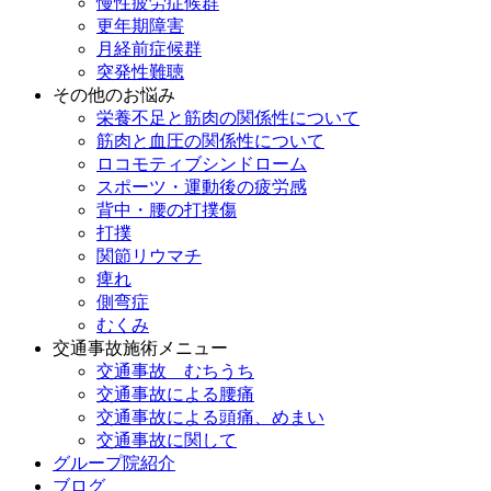
慢性疲労症候群
更年期障害
月経前症候群
突発性難聴
その他のお悩み
栄養不足と筋肉の関係性について
筋肉と血圧の関係性について
ロコモティブシンドローム
スポーツ・運動後の疲労感
背中・腰の打撲傷
打撲
関節リウマチ
痺れ
側弯症
むくみ
交通事故施術メニュー
交通事故 むちうち
交通事故による腰痛
交通事故による頭痛、めまい
交通事故に関して
グループ院紹介
ブログ