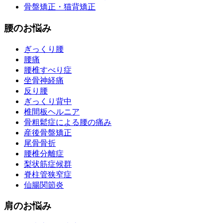
骨盤矯正・猫背矯正
腰のお悩み
ぎっくり腰
腰痛
腰椎すべり症
坐骨神経痛
反り腰
ぎっくり背中
椎間板ヘルニア
骨粗鬆症による腰の痛み
産後骨盤矯正
尾骨骨折
腰椎分離症
梨状筋症候群
脊柱管狭窄症
仙腸関節炎
肩のお悩み