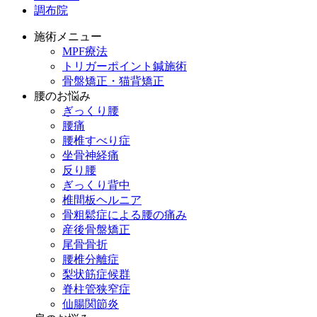
調布院
施術メニュー
MPF療法
トリガーポイント鍼施術
骨盤矯正・猫背矯正
腰のお悩み
ぎっくり腰
腰痛
腰椎すべり症
坐骨神経痛
反り腰
ぎっくり背中
椎間板ヘルニア
骨粗鬆症による腰の痛み
産後骨盤矯正
尾骨骨折
腰椎分離症
梨状筋症候群
脊柱管狭窄症
仙腸関節炎