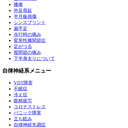
膝痛
外反母趾
半月板損傷
シンスプリント
扁平足
歩行時の痛み
変形性膝関節症
足がつる
股関節の痛み
下半身太りについて
自律神経系メニュー
VDT障害
不眠症
冷え症
眼精疲労
コロナストレス
パニック障害
立ち眩み
自律神経失調症