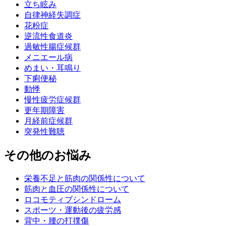
立ち眩み
自律神経失調症
花粉症
逆流性食道炎
過敏性腸症候群
メニエール病
めまい・耳鳴り
下痢便秘
動悸
慢性疲労症候群
更年期障害
月経前症候群
突発性難聴
その他のお悩み
栄養不足と筋肉の関係性について
筋肉と血圧の関係性について
ロコモティブシンドローム
スポーツ・運動後の疲労感
背中・腰の打撲傷