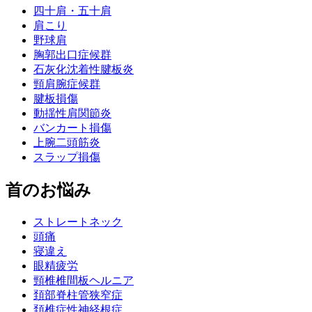
四十肩・五十肩
肩こり
野球肩
胸郭出口症候群
石灰化沈着性腱板炎
頸肩腕症候群
腱板損傷
動揺性肩関節炎
バンカート損傷
上腕二頭筋炎
スラップ損傷
首のお悩み
ストレートネック
頭痛
寝違え
眼精疲労
頸椎椎間板ヘルニア
頚部脊柱管狭窄症
頚椎症性神経根症