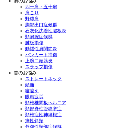
肩のお悩み
四十肩・五十肩
肩こり
野球肩
胸郭出口症候群
石灰化沈着性腱板炎
頸肩腕症候群
腱板損傷
動揺性肩関節炎
バンカート損傷
上腕二頭筋炎
スラップ損傷
首のお悩み
ストレートネック
頭痛
寝違え
眼精疲労
頸椎椎間板ヘルニア
頚部脊柱管狭窄症
頚椎症性神経根症
痙性斜頸
外傷性頸部症候群