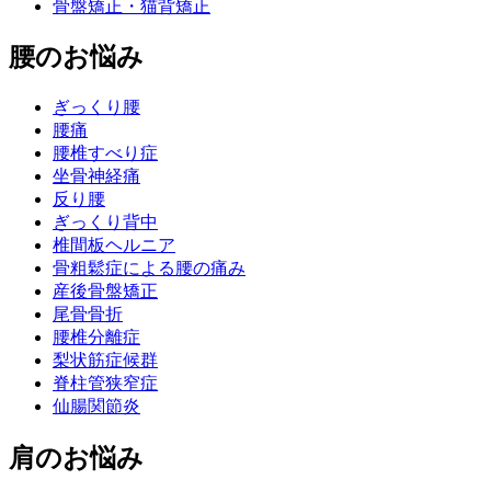
骨盤矯正・猫背矯正
腰のお悩み
ぎっくり腰
腰痛
腰椎すべり症
坐骨神経痛
反り腰
ぎっくり背中
椎間板ヘルニア
骨粗鬆症による腰の痛み
産後骨盤矯正
尾骨骨折
腰椎分離症
梨状筋症候群
脊柱管狭窄症
仙腸関節炎
肩のお悩み