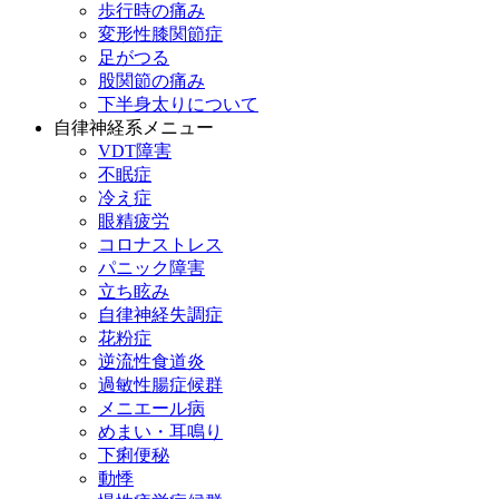
歩行時の痛み
変形性膝関節症
足がつる
股関節の痛み
下半身太りについて
自律神経系メニュー
VDT障害
不眠症
冷え症
眼精疲労
コロナストレス
パニック障害
立ち眩み
自律神経失調症
花粉症
逆流性食道炎
過敏性腸症候群
メニエール病
めまい・耳鳴り
下痢便秘
動悸