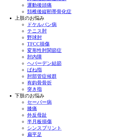
運動後頭痛
頚椎後縦靭帯骨化症
上肢のお悩み
ドケルバン病
テニス肘
野球肘
TFCC損傷
変形性肘関節症
肘内障
ヘバーデン結節
ばね指
肘部管症候群
有鈎骨骨折
突き指
下肢のお悩み
セーバー病
膝痛
外反母趾
半月板損傷
シンスプリント
扁平足