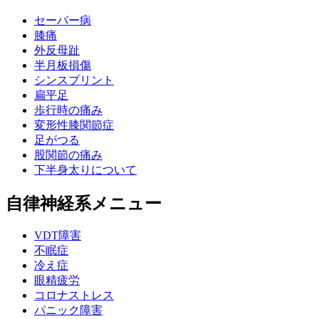
セーバー病
膝痛
外反母趾
半月板損傷
シンスプリント
扁平足
歩行時の痛み
変形性膝関節症
足がつる
股関節の痛み
下半身太りについて
自律神経系メニュー
VDT障害
不眠症
冷え症
眼精疲労
コロナストレス
パニック障害