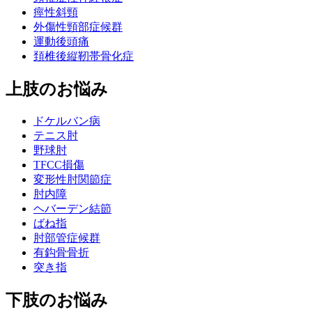
痙性斜頸
外傷性頸部症候群
運動後頭痛
頚椎後縦靭帯骨化症
上肢のお悩み
ドケルバン病
テニス肘
野球肘
TFCC損傷
変形性肘関節症
肘内障
ヘバーデン結節
ばね指
肘部管症候群
有鈎骨骨折
突き指
下肢のお悩み