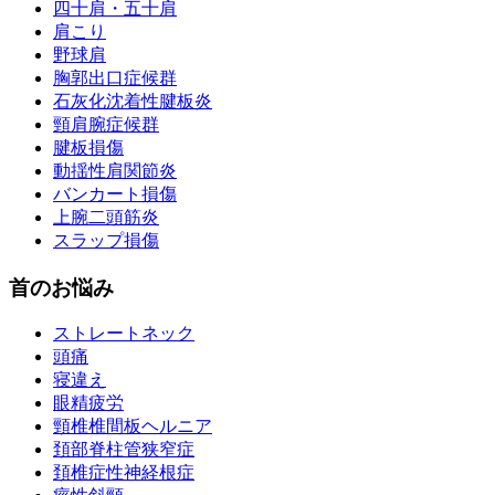
四十肩・五十肩
肩こり
野球肩
胸郭出口症候群
石灰化沈着性腱板炎
頸肩腕症候群
腱板損傷
動揺性肩関節炎
バンカート損傷
上腕二頭筋炎
スラップ損傷
首のお悩み
ストレートネック
頭痛
寝違え
眼精疲労
頸椎椎間板ヘルニア
頚部脊柱管狭窄症
頚椎症性神経根症