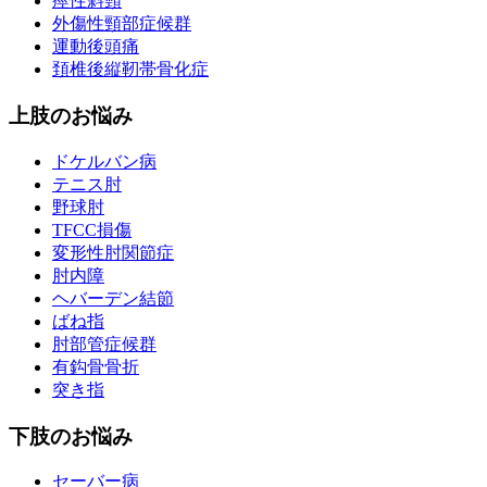
痙性斜頸
外傷性頸部症候群
運動後頭痛
頚椎後縦靭帯骨化症
上肢のお悩み
ドケルバン病
テニス肘
野球肘
TFCC損傷
変形性肘関節症
肘内障
ヘバーデン結節
ばね指
肘部管症候群
有鈎骨骨折
突き指
下肢のお悩み
セーバー病