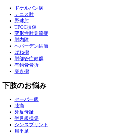
ドケルバン病
テニス肘
野球肘
TFCC損傷
変形性肘関節症
肘内障
ヘバーデン結節
ばね指
肘部管症候群
有鈎骨骨折
突き指
下肢のお悩み
セーバー病
膝痛
外反母趾
半月板損傷
シンスプリント
扁平足