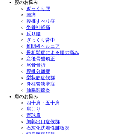
腰のお悩み
ぎっくり腰
腰痛
腰椎すべり症
坐骨神経痛
反り腰
ぎっくり背中
椎間板ヘルニア
骨粗鬆症による腰の痛み
産後骨盤矯正
尾骨骨折
腰椎分離症
梨状筋症候群
脊柱管狭窄症
仙腸関節炎
肩のお悩み
四十肩・五十肩
肩こり
野球肩
胸郭出口症候群
石灰化沈着性腱板炎