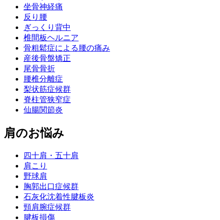
坐骨神経痛
反り腰
ぎっくり背中
椎間板ヘルニア
骨粗鬆症による腰の痛み
産後骨盤矯正
尾骨骨折
腰椎分離症
梨状筋症候群
脊柱管狭窄症
仙腸関節炎
肩のお悩み
四十肩・五十肩
肩こり
野球肩
胸郭出口症候群
石灰化沈着性腱板炎
頸肩腕症候群
腱板損傷