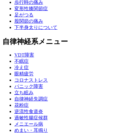
歩行時の痛み
変形性膝関節症
足がつる
股関節の痛み
下半身太りについて
自律神経系メニュー
VDT障害
不眠症
冷え症
眼精疲労
コロナストレス
パニック障害
立ち眩み
自律神経失調症
花粉症
逆流性食道炎
過敏性腸症候群
メニエール病
めまい・耳鳴り