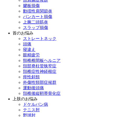
頸肩腕症候群
腱板損傷
動揺性肩関節炎
バンカート損傷
上腕二頭筋炎
スラップ損傷
首のお悩み
ストレートネック
頭痛
寝違え
眼精疲労
頸椎椎間板ヘルニア
頚部脊柱管狭窄症
頚椎症性神経根症
痙性斜頸
外傷性頸部症候群
運動後頭痛
頚椎後縦靭帯骨化症
上肢のお悩み
ドケルバン病
テニス肘
野球肘