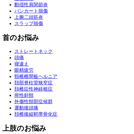
動揺性肩関節炎
バンカート損傷
上腕二頭筋炎
スラップ損傷
首のお悩み
ストレートネック
頭痛
寝違え
眼精疲労
頸椎椎間板ヘルニア
頚部脊柱管狭窄症
頚椎症性神経根症
痙性斜頸
外傷性頸部症候群
運動後頭痛
頚椎後縦靭帯骨化症
上肢のお悩み