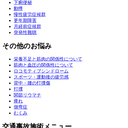
下痢便秘
動悸
慢性疲労症候群
更年期障害
月経前症候群
突発性難聴
その他のお悩み
栄養不足と筋肉の関係性について
筋肉と血圧の関係性について
ロコモティブシンドローム
スポーツ・運動後の疲労感
背中・腰の打撲傷
打撲
関節リウマチ
痺れ
側弯症
むくみ
交通事故施術メニュー