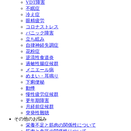
VDT障害
不眠症
冷え症
眼精疲労
コロナストレス
パニック障害
立ち眩み
自律神経失調症
花粉症
逆流性食道炎
過敏性腸症候群
メニエール病
めまい・耳鳴り
下痢便秘
動悸
慢性疲労症候群
更年期障害
月経前症候群
突発性難聴
その他のお悩み
栄養不足と筋肉の関係性について