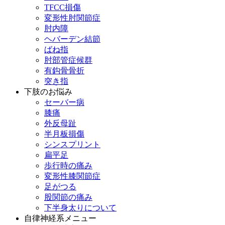
TFCC損傷
変形性肘関節症
肘内障
ヘバーデン結節
ばね指
肘部管症候群
有鈎骨骨折
突き指
下肢のお悩み
セーバー病
膝痛
外反母趾
半月板損傷
シンスプリント
扁平足
歩行時の痛み
変形性膝関節症
足がつる
股関節の痛み
下半身太りについて
自律神経系メニュー