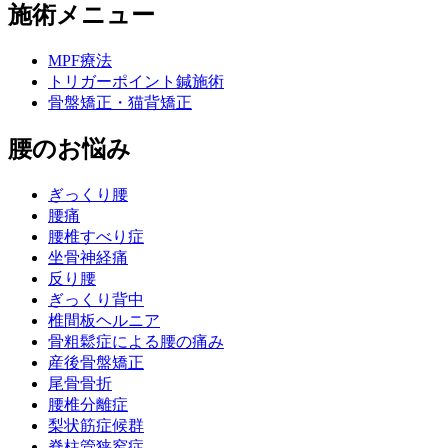
施術メニュー
MPF療法
トリガーポイント鍼施術
骨盤矯正・猫背矯正
腰のお悩み
ぎっくり腰
腰痛
腰椎すべり症
坐骨神経痛
反り腰
ぎっくり背中
椎間板ヘルニア
骨粗鬆症による腰の痛み
産後骨盤矯正
尾骨骨折
腰椎分離症
梨状筋症候群
脊柱管狭窄症