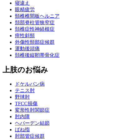
寝違え
眼精疲労
頸椎椎間板ヘルニア
頚部脊柱管狭窄症
頚椎症性神経根症
痙性斜頸
外傷性頸部症候群
運動後頭痛
頚椎後縦靭帯骨化症
上肢のお悩み
ドケルバン病
テニス肘
野球肘
TFCC損傷
変形性肘関節症
肘内障
ヘバーデン結節
ばね指
肘部管症候群