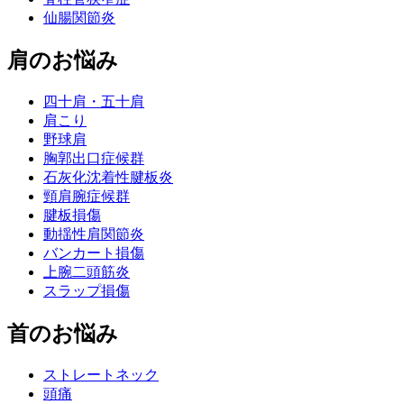
仙腸関節炎
肩のお悩み
四十肩・五十肩
肩こり
野球肩
胸郭出口症候群
石灰化沈着性腱板炎
頸肩腕症候群
腱板損傷
動揺性肩関節炎
バンカート損傷
上腕二頭筋炎
スラップ損傷
首のお悩み
ストレートネック
頭痛