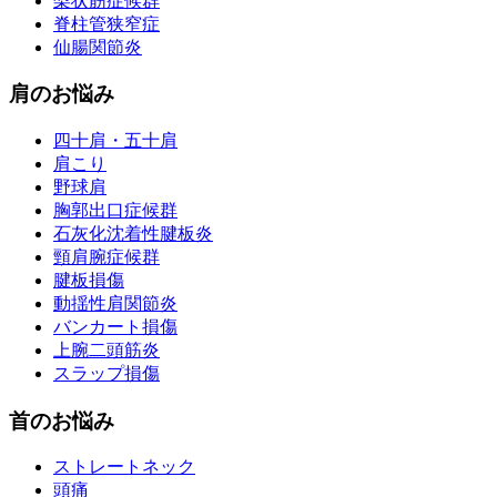
梨状筋症候群
脊柱管狭窄症
仙腸関節炎
肩のお悩み
四十肩・五十肩
肩こり
野球肩
胸郭出口症候群
石灰化沈着性腱板炎
頸肩腕症候群
腱板損傷
動揺性肩関節炎
バンカート損傷
上腕二頭筋炎
スラップ損傷
首のお悩み
ストレートネック
頭痛