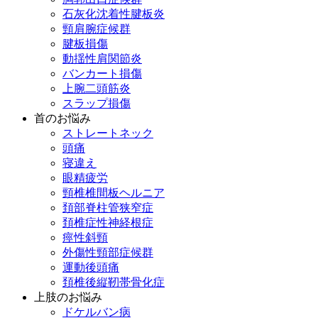
石灰化沈着性腱板炎
頸肩腕症候群
腱板損傷
動揺性肩関節炎
バンカート損傷
上腕二頭筋炎
スラップ損傷
首のお悩み
ストレートネック
頭痛
寝違え
眼精疲労
頸椎椎間板ヘルニア
頚部脊柱管狭窄症
頚椎症性神経根症
痙性斜頸
外傷性頸部症候群
運動後頭痛
頚椎後縦靭帯骨化症
上肢のお悩み
ドケルバン病