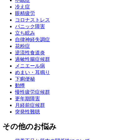
不眠症
冷え症
眼精疲労
コロナストレス
パニック障害
立ち眩み
自律神経失調症
花粉症
逆流性食道炎
過敏性腸症候群
メニエール病
めまい・耳鳴り
下痢便秘
動悸
慢性疲労症候群
更年期障害
月経前症候群
突発性難聴
その他のお悩み