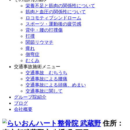
栄養不足と筋肉の関係性について
筋肉と血圧の関係性について
ロコモティブシンドローム
スポーツ・運動後の疲労感
背中・腰の打撲傷
打撲
関節リウマチ
痺れ
側弯症
むくみ
交通事故施術メニュー
交通事故 むちうち
交通事故による腰痛
交通事故による頭痛、めまい
交通事故に関して
グループ院紹介
ブログ
会社概要
住所：