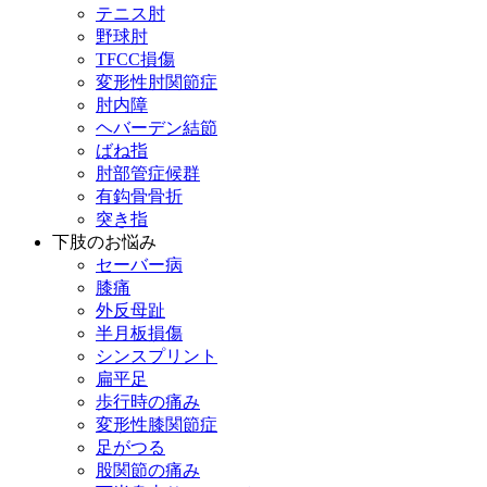
テニス肘
野球肘
TFCC損傷
変形性肘関節症
肘内障
ヘバーデン結節
ばね指
肘部管症候群
有鈎骨骨折
突き指
下肢のお悩み
セーバー病
膝痛
外反母趾
半月板損傷
シンスプリント
扁平足
歩行時の痛み
変形性膝関節症
足がつる
股関節の痛み