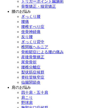
トリガーポイント鍼施術
骨盤矯正・猫背矯正
腰のお悩み
ぎっくり腰
腰痛
腰椎すべり症
坐骨神経痛
反り腰
ぎっくり背中
椎間板ヘルニア
骨粗鬆症による腰の痛み
産後骨盤矯正
尾骨骨折
腰椎分離症
梨状筋症候群
脊柱管狭窄症
仙腸関節炎
肩のお悩み
四十肩・五十肩
肩こり
野球肩
胸郭出口症候群