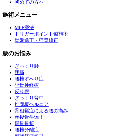
初めての方へ
施術メニュー
MPF療法
トリガーポイント鍼施術
骨盤矯正・猫背矯正
腰のお悩み
ぎっくり腰
腰痛
腰椎すべり症
坐骨神経痛
反り腰
ぎっくり背中
椎間板ヘルニア
骨粗鬆症による腰の痛み
産後骨盤矯正
尾骨骨折
腰椎分離症