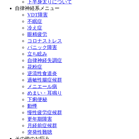
下半身太りについて
自律神経系メニュー
VDT障害
不眠症
冷え症
眼精疲労
コロナストレス
パニック障害
立ち眩み
自律神経失調症
花粉症
逆流性食道炎
過敏性腸症候群
メニエール病
めまい・耳鳴り
下痢便秘
動悸
慢性疲労症候群
更年期障害
月経前症候群
突発性難聴
その他のお悩み