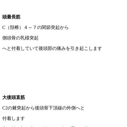
頭最長筋
C（頚椎）４～７の関節突起から
側頭骨の乳様突起
へと付着していて後頭部の痛みを引き起こします
大後頭直筋
C2の棘突起から後頭骨下頂線の外側へと
付着します