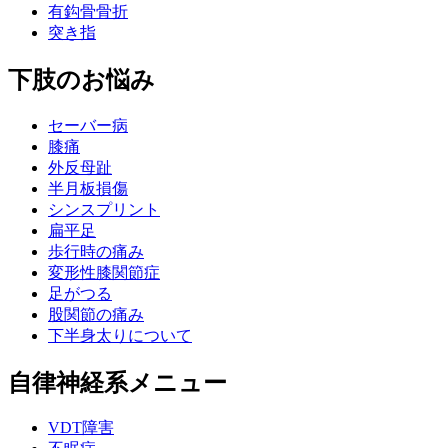
有鈎骨骨折
突き指
下肢のお悩み
セーバー病
膝痛
外反母趾
半月板損傷
シンスプリント
扁平足
歩行時の痛み
変形性膝関節症
足がつる
股関節の痛み
下半身太りについて
自律神経系メニュー
VDT障害