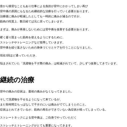
昔から猫背なこともあり仕事による負担が背中にかかってしまい再び
背中痛の原因にもなるため継続的な治療を行っていく必要があります。
治療後に痛みが軽減したとしても一時的に痛みが減るのですが、
筋肉の性質上、数日経てば元に戻ってしまいます。
まずは、痛みが再発しないためには背中痛を改善する必要があります。
硬く凝り固まった筋肉を使えるようにするために、
ストレッチやトレーニングなど指導していきます。
背中痛を繰り返さないための身体づくりとケアを行うことになりました。
現在3回ほど通っていただき、
悩まされていた「洗濯物を干す際の痛み」は軽減されていて、少しずつ改善してきています。
継続の治療
背中の痛みの症状は、最初の痛みがなくなってきました。
そして洗濯物を干せるようになって来ているが、
まだ長時間立ちっぱなしで干すのにいは痛みがでてしまうとのこと。
症状はとれてきているが、筋肉の再生ができていない為症状が残ってしまっている。
ストレートネックによる背中痛は、ご自身でやっていただく
ストレッチとトレーニングがとても重要になってきます。