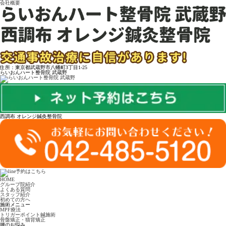
会社概要
住所：東京都武蔵野市八幡町3丁目1-25
らいおんハート整骨院 武蔵野
西調布 オレンジ鍼灸整骨院
HOME
グループ院紹介
よくある質問
スタッフ紹介
初めての方へ
施術メニュー
MPF療法
トリガーポイント鍼施術
骨盤矯正・猫背矯正
腰のお悩み