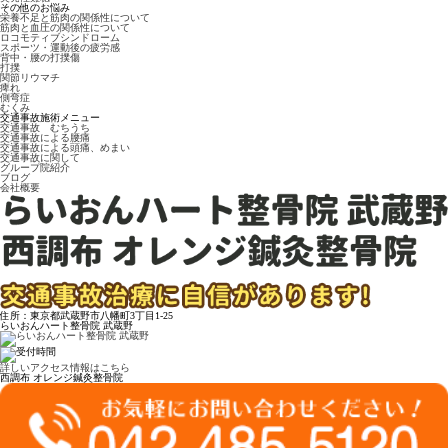
その他のお悩み
栄養不足と筋肉の関係性について
筋肉と血圧の関係性について
ロコモティブシンドローム
スポーツ・運動後の疲労感
背中・腰の打撲傷
打撲
関節リウマチ
痺れ
側弯症
むくみ
交通事故施術メニュー
交通事故 むちうち
交通事故による腰痛
交通事故による頭痛、めまい
交通事故に関して
グループ院紹介
ブログ
会社概要
住所：東京都武蔵野市八幡町3丁目1-25
らいおんハート整骨院 武蔵野
詳しいアクセス情報はこちら
西調布 オレンジ鍼灸整骨院