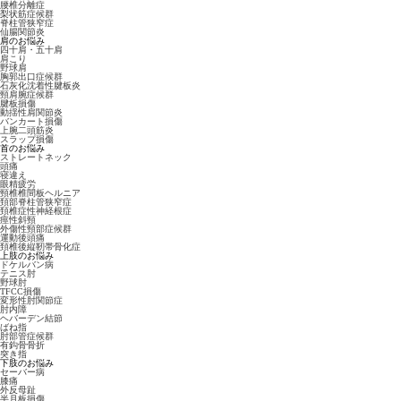
腰椎分離症
梨状筋症候群
脊柱管狭窄症
仙腸関節炎
肩のお悩み
四十肩・五十肩
肩こり
野球肩
胸郭出口症候群
石灰化沈着性腱板炎
頸肩腕症候群
腱板損傷
動揺性肩関節炎
バンカート損傷
上腕二頭筋炎
スラップ損傷
首のお悩み
ストレートネック
頭痛
寝違え
眼精疲労
頸椎椎間板ヘルニア
頚部脊柱管狭窄症
頚椎症性神経根症
痙性斜頸
外傷性頸部症候群
運動後頭痛
頚椎後縦靭帯骨化症
上肢のお悩み
ドケルバン病
テニス肘
野球肘
TFCC損傷
変形性肘関節症
肘内障
ヘバーデン結節
ばね指
肘部管症候群
有鈎骨骨折
突き指
下肢のお悩み
セーバー病
膝痛
外反母趾
半月板損傷