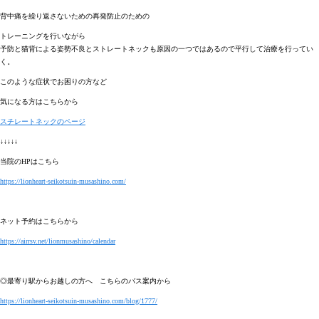
背中痛を繰り返さないための再発防止のための
トレーニングを行いながら
予防と猫背による姿勢不良とストレートネックも原因の一つではあるので平行して治療を行ってい
く。
このような症状でお困りの方など
気になる方はこちらから
スチレートネックのページ
↓↓↓↓↓
当院のHPはこちら
https://lionheart-seikotsuin-musashino.com/
ネット予約はこちらから
https://airrsv.net/lionmusashino/calendar
◎最寄り駅からお越しの方へ こちらのバス案内から
https://lionheart-seikotsuin-musashino.com/blog/1777/