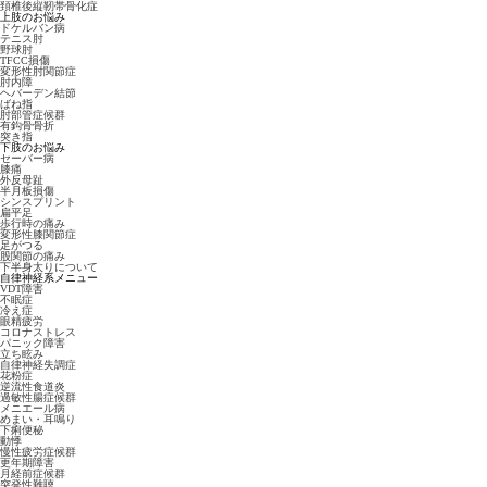
頚椎後縦靭帯骨化症
上肢のお悩み
ドケルバン病
テニス肘
野球肘
TFCC損傷
変形性肘関節症
肘内障
ヘバーデン結節
ばね指
肘部管症候群
有鈎骨骨折
突き指
下肢のお悩み
セーバー病
膝痛
外反母趾
半月板損傷
シンスプリント
扁平足
歩行時の痛み
変形性膝関節症
足がつる
股関節の痛み
下半身太りについて
自律神経系メニュー
VDT障害
不眠症
冷え症
眼精疲労
コロナストレス
パニック障害
立ち眩み
自律神経失調症
花粉症
逆流性食道炎
過敏性腸症候群
メニエール病
めまい・耳鳴り
下痢便秘
動悸
慢性疲労症候群
更年期障害
月経前症候群
突発性難聴