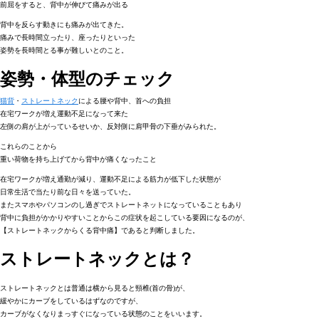
前屈をすると、背中が伸びて痛みが出る
背中を反らす動きにも痛みが出てきた。
痛みで長時間立ったり、座ったりといった
姿勢を長時間とる事が難しいとのこと。
姿勢・体型のチェック
猫背
・
ストレートネック
による腰や背中、首への負担
在宅ワークが増え運動不足になって来た
左側の肩が上がっているせいか、反対側に肩甲骨の下垂がみられた。
これらのことから
重い荷物を持ち上げてから背中が痛くなったこと
在宅ワークが増え通勤が減り、運動不足による筋力が低下した状態が
日常生活で当たり前な日々を送っていた。
またスマホやパソコンのし過ぎでストレートネットになっていることもあり
背中に負担がかかりやすいことからこの症状を起こしている要因になるのが、
【ストレートネックからくる背中痛】であると判断しました。
ストレートネックとは？
ストレートネックとは普通は横から見ると頸椎(首の骨)が、
緩やかにカーブをしているはずなのですが、
カーブがなくなりまっすぐになっている状態のことをいいます。