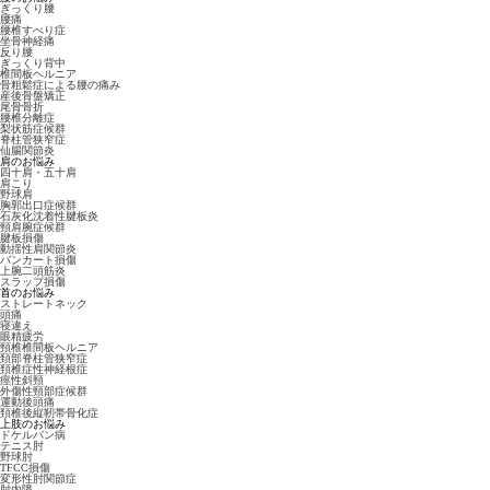
ぎっくり腰
腰痛
腰椎すべり症
坐骨神経痛
反り腰
ぎっくり背中
椎間板ヘルニア
骨粗鬆症による腰の痛み
産後骨盤矯正
尾骨骨折
腰椎分離症
梨状筋症候群
脊柱管狭窄症
仙腸関節炎
肩のお悩み
四十肩・五十肩
肩こり
野球肩
胸郭出口症候群
石灰化沈着性腱板炎
頸肩腕症候群
腱板損傷
動揺性肩関節炎
バンカート損傷
上腕二頭筋炎
スラップ損傷
首のお悩み
ストレートネック
頭痛
寝違え
眼精疲労
頸椎椎間板ヘルニア
頚部脊柱管狭窄症
頚椎症性神経根症
痙性斜頸
外傷性頸部症候群
運動後頭痛
頚椎後縦靭帯骨化症
上肢のお悩み
ドケルバン病
テニス肘
野球肘
TFCC損傷
変形性肘関節症
肘内障