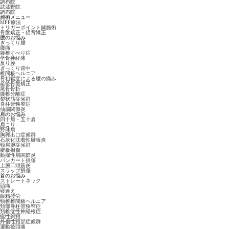
調布院
武蔵野院
調布院
施術メニュー
MPF療法
トリガーポイント鍼施術
骨盤矯正・猫背矯正
腰のお悩み
ぎっくり腰
腰痛
腰椎すべり症
坐骨神経痛
反り腰
ぎっくり背中
椎間板ヘルニア
骨粗鬆症による腰の痛み
産後骨盤矯正
尾骨骨折
腰椎分離症
梨状筋症候群
脊柱管狭窄症
仙腸関節炎
肩のお悩み
四十肩・五十肩
肩こり
野球肩
胸郭出口症候群
石灰化沈着性腱板炎
頸肩腕症候群
腱板損傷
動揺性肩関節炎
バンカート損傷
上腕二頭筋炎
スラップ損傷
首のお悩み
ストレートネック
頭痛
寝違え
眼精疲労
頸椎椎間板ヘルニア
頚部脊柱管狭窄症
頚椎症性神経根症
痙性斜頸
外傷性頸部症候群
運動後頭痛