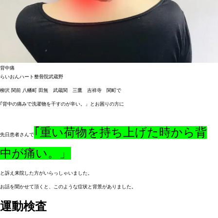
背中痛
らいおんハート整骨院武蔵野
柳沢 関前 八幡町 田無 武蔵関 三鷹 吉祥寺 関町で
｢背中の痛みで洗濯物を干すのが辛い。」とお困りの方に
｢重い荷物を持ち上げた時から背
先日患者さんで
中が痛い。」
と訴え来院した方がいらっしゃいました。
お話を聞かせて頂くと、このような症状と背景がありました。
運動検査