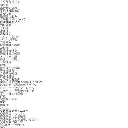
シンスプリント
扁平足
歩行時の痛み
変形性膝関節症
足がつる
股関節の痛み
下半身太りについて
自律神経系メニュー
VDT障害
不眠症
冷え症
眼精疲労
コロナストレス
パニック障害
立ち眩み
自律神経失調症
花粉症
逆流性食道炎
過敏性腸症候群
メニエール病
めまい・耳鳴り
下痢便秘
動悸
慢性疲労症候群
更年期障害
月経前症候群
突発性難聴
その他のお悩み
栄養不足と筋肉の関係性について
筋肉と血圧の関係性について
ロコモティブシンドローム
スポーツ・運動後の疲労感
背中・腰の打撲傷
打撲
関節リウマチ
痺れ
側弯症
むくみ
交通事故施術メニュー
交通事故 むちうち
交通事故による腰痛
交通事故による頭痛、めまい
交通事故に関して