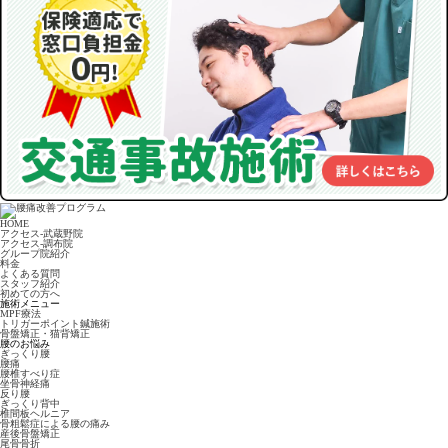
HOME
アクセス-武蔵野院
アクセス-調布院
グループ院紹介
料金
よくある質問
スタッフ紹介
初めての方へ
施術メニュー
MPF療法
トリガーポイント鍼施術
骨盤矯正・猫背矯正
腰のお悩み
ぎっくり腰
腰痛
腰椎すべり症
坐骨神経痛
反り腰
ぎっくり背中
椎間板ヘルニア
骨粗鬆症による腰の痛み
産後骨盤矯正
尾骨骨折