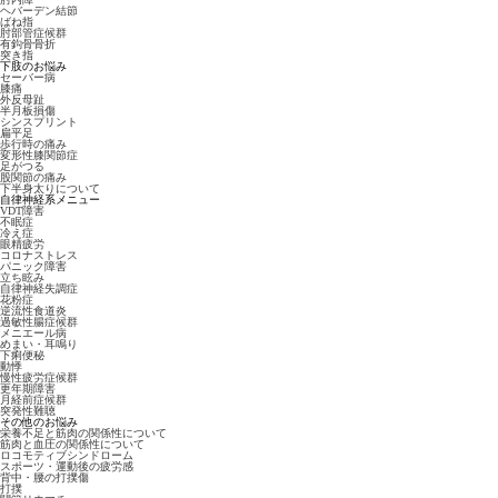
ヘバーデン結節
ばね指
肘部管症候群
有鈎骨骨折
突き指
下肢のお悩み
セーバー病
膝痛
外反母趾
半月板損傷
シンスプリント
扁平足
歩行時の痛み
変形性膝関節症
足がつる
股関節の痛み
下半身太りについて
自律神経系メニュー
VDT障害
不眠症
冷え症
眼精疲労
コロナストレス
パニック障害
立ち眩み
自律神経失調症
花粉症
逆流性食道炎
過敏性腸症候群
メニエール病
めまい・耳鳴り
下痢便秘
動悸
慢性疲労症候群
更年期障害
月経前症候群
突発性難聴
その他のお悩み
栄養不足と筋肉の関係性について
筋肉と血圧の関係性について
ロコモティブシンドローム
スポーツ・運動後の疲労感
背中・腰の打撲傷
打撲