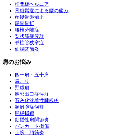
椎間板ヘルニア
骨粗鬆症による腰の痛み
産後骨盤矯正
尾骨骨折
腰椎分離症
梨状筋症候群
脊柱管狭窄症
仙腸関節炎
肩のお悩み
四十肩・五十肩
肩こり
野球肩
胸郭出口症候群
石灰化沈着性腱板炎
頸肩腕症候群
腱板損傷
動揺性肩関節炎
バンカート損傷
上腕二頭筋炎