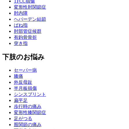
TFCC損傷
変形性肘関節症
肘内障
ヘバーデン結節
ばね指
肘部管症候群
有鈎骨骨折
突き指
下肢のお悩み
セーバー病
膝痛
外反母趾
半月板損傷
シンスプリント
扁平足
歩行時の痛み
変形性膝関節症
足がつる
股関節の痛み