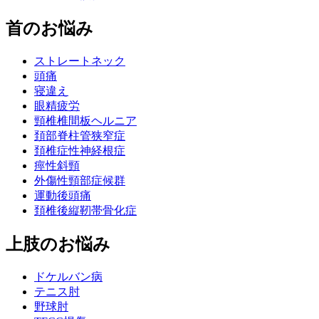
首のお悩み
ストレートネック
頭痛
寝違え
眼精疲労
頸椎椎間板ヘルニア
頚部脊柱管狭窄症
頚椎症性神経根症
痙性斜頸
外傷性頸部症候群
運動後頭痛
頚椎後縦靭帯骨化症
上肢のお悩み
ドケルバン病
テニス肘
野球肘