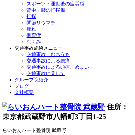
スポーツ・運動後の疲労感
背中・腰の打撲傷
打撲
関節リウマチ
痺れ
側弯症
むくみ
交通事故施術メニュー
交通事故 むちうち
交通事故による腰痛
交通事故による頭痛、めまい
交通事故に関して
グループ院紹介
ブログ
会社概要
住所：
東京都武蔵野市八幡町3丁目1-25
らいおんハート整骨院 武蔵野