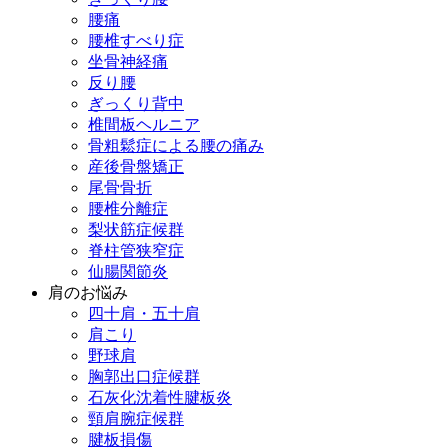
腰痛
腰椎すべり症
坐骨神経痛
反り腰
ぎっくり背中
椎間板ヘルニア
骨粗鬆症による腰の痛み
産後骨盤矯正
尾骨骨折
腰椎分離症
梨状筋症候群
脊柱管狭窄症
仙腸関節炎
肩のお悩み
四十肩・五十肩
肩こり
野球肩
胸郭出口症候群
石灰化沈着性腱板炎
頸肩腕症候群
腱板損傷