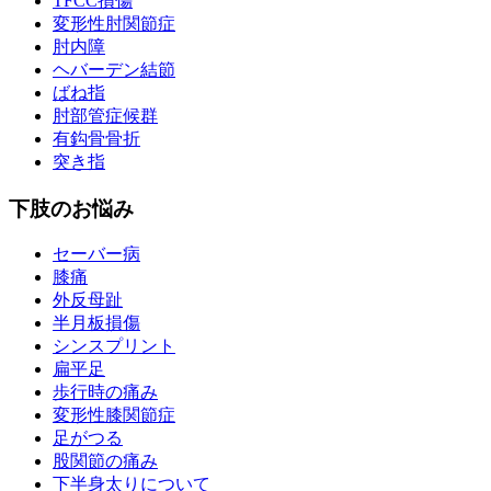
TFCC損傷
変形性肘関節症
肘内障
ヘバーデン結節
ばね指
肘部管症候群
有鈎骨骨折
突き指
下肢のお悩み
セーバー病
膝痛
外反母趾
半月板損傷
シンスプリント
扁平足
歩行時の痛み
変形性膝関節症
足がつる
股関節の痛み
下半身太りについて