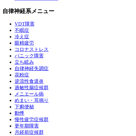
自律神経系メニュー
VDT障害
不眠症
冷え症
眼精疲労
コロナストレス
パニック障害
立ち眩み
自律神経失調症
花粉症
逆流性食道炎
過敏性腸症候群
メニエール病
めまい・耳鳴り
下痢便秘
動悸
慢性疲労症候群
更年期障害
月経前症候群