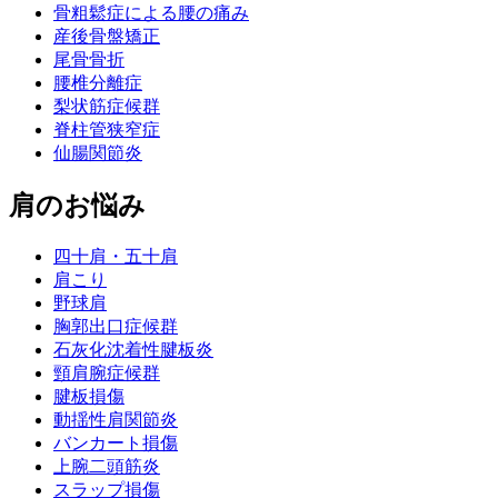
骨粗鬆症による腰の痛み
産後骨盤矯正
尾骨骨折
腰椎分離症
梨状筋症候群
脊柱管狭窄症
仙腸関節炎
肩のお悩み
四十肩・五十肩
肩こり
野球肩
胸郭出口症候群
石灰化沈着性腱板炎
頸肩腕症候群
腱板損傷
動揺性肩関節炎
バンカート損傷
上腕二頭筋炎
スラップ損傷