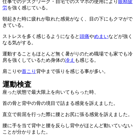
仕事でのデスクワーク・自宅でのスマホの使用により
眼精疲
労
を強く感じている。
朝起きた時に疲れが取れた感覚がなく、目の下にもクマがで
きている。
ストレスを多く感じるようになると
頭痛
や
めまい
などが強く
なる気がする。
運動することもほとんど無く暑がりのため職場でも家でも冷
房を強くしているため身体の
冷え
も感じる。
肩こりや
首こり
背中まで張りを感じる事が多い。
運動検査
座った状態で最大限上を向いてもらった時、
首の骨と背中の骨の境目で詰まる感覚を訴えました。
直立で前屈を行った際に腰とお尻に張る感覚を訴えました。
腰に手を当て背中と腰を反らし背中がほとんど動いていない
ことが分かりました。