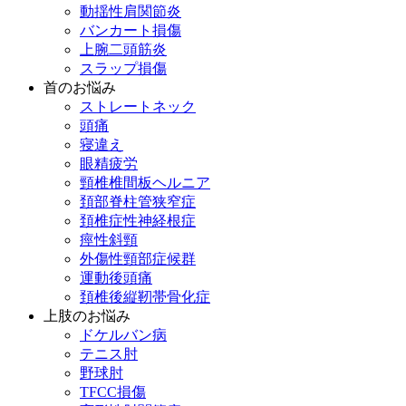
動揺性肩関節炎
バンカート損傷
上腕二頭筋炎
スラップ損傷
首のお悩み
ストレートネック
頭痛
寝違え
眼精疲労
頸椎椎間板ヘルニア
頚部脊柱管狭窄症
頚椎症性神経根症
痙性斜頸
外傷性頸部症候群
運動後頭痛
頚椎後縦靭帯骨化症
上肢のお悩み
ドケルバン病
テニス肘
野球肘
TFCC損傷