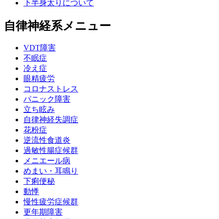
下半身太りについて
自律神経系メニュー
VDT障害
不眠症
冷え症
眼精疲労
コロナストレス
パニック障害
立ち眩み
自律神経失調症
花粉症
逆流性食道炎
過敏性腸症候群
メニエール病
めまい・耳鳴り
下痢便秘
動悸
慢性疲労症候群
更年期障害