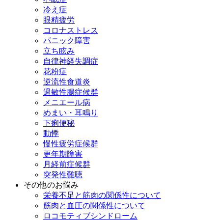
冷え症
眼精疲労
コロナストレス
パニック障害
立ち眩み
自律神経失調症
花粉症
逆流性食道炎
過敏性腸症候群
メニエール病
めまい・耳鳴り
下痢便秘
動悸
慢性疲労症候群
更年期障害
月経前症候群
突発性難聴
その他のお悩み
栄養不足と筋肉の関係性について
筋肉と血圧の関係性について
ロコモティブシンドローム