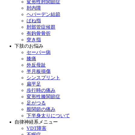
変形性肘関節症
肘内障
ヘバーデン結節
ばね指
肘部管症候群
有鈎骨骨折
突き指
下肢のお悩み
セーバー病
膝痛
外反母趾
半月板損傷
シンスプリント
扁平足
歩行時の痛み
変形性膝関節症
足がつる
股関節の痛み
下半身太りについて
自律神経系メニュー
VDT障害
不眠症