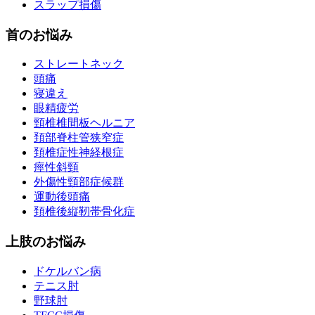
スラップ損傷
首のお悩み
ストレートネック
頭痛
寝違え
眼精疲労
頸椎椎間板ヘルニア
頚部脊柱管狭窄症
頚椎症性神経根症
痙性斜頸
外傷性頸部症候群
運動後頭痛
頚椎後縦靭帯骨化症
上肢のお悩み
ドケルバン病
テニス肘
野球肘