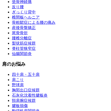
坐骨神経痛
反り腰
ぎっくり背中
椎間板ヘルニア
骨粗鬆症による腰の痛み
産後骨盤矯正
尾骨骨折
腰椎分離症
梨状筋症候群
脊柱管狭窄症
仙腸関節炎
肩のお悩み
四十肩・五十肩
肩こり
野球肩
胸郭出口症候群
石灰化沈着性腱板炎
頸肩腕症候群
腱板損傷
動揺性肩関節炎