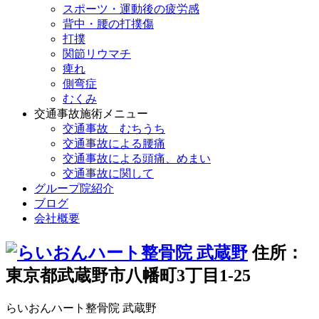
スポーツ・運動後の疲労感
背中・腰の打撲傷
打撲
関節リウマチ
痺れ
側弯症
むくみ
交通事故施術メニュー
交通事故 むちうち
交通事故による腰痛
交通事故による頭痛、めまい
交通事故に関して
グループ院紹介
ブログ
会社概要
住所：
東京都武蔵野市八幡町3丁目1-25
らいおんハート整骨院 武蔵野