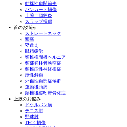
動揺性肩関節炎
バンカート損傷
上腕二頭筋炎
スラップ損傷
首のお悩み
ストレートネック
頭痛
寝違え
眼精疲労
頸椎椎間板ヘルニア
頚部脊柱管狭窄症
頚椎症性神経根症
痙性斜頸
外傷性頸部症候群
運動後頭痛
頚椎後縦靭帯骨化症
上肢のお悩み
ドケルバン病
テニス肘
野球肘
TFCC損傷