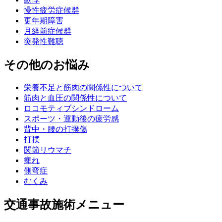
慢性疲労症候群
更年期障害
月経前症候群
突発性難聴
その他のお悩み
栄養不足と筋肉の関係性について
筋肉と血圧の関係性について
ロコモティブシンドローム
スポーツ・運動後の疲労感
背中・腰の打撲傷
打撲
関節リウマチ
痺れ
側弯症
むくみ
交通事故施術メニュー