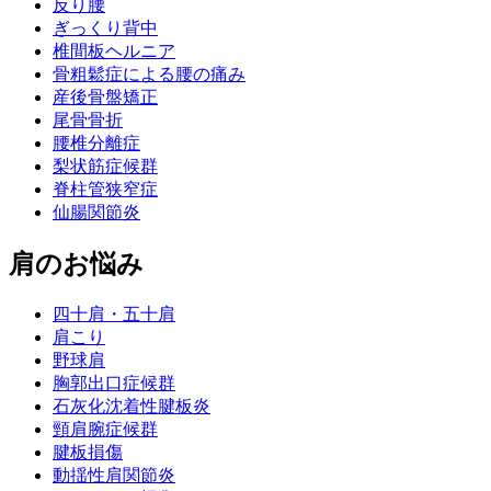
反り腰
ぎっくり背中
椎間板ヘルニア
骨粗鬆症による腰の痛み
産後骨盤矯正
尾骨骨折
腰椎分離症
梨状筋症候群
脊柱管狭窄症
仙腸関節炎
肩のお悩み
四十肩・五十肩
肩こり
野球肩
胸郭出口症候群
石灰化沈着性腱板炎
頸肩腕症候群
腱板損傷
動揺性肩関節炎