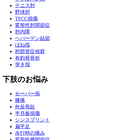
テニス肘
野球肘
TFCC損傷
変形性肘関節症
肘内障
ヘバーデン結節
ばね指
肘部管症候群
有鈎骨骨折
突き指
下肢のお悩み
セーバー病
膝痛
外反母趾
半月板損傷
シンスプリント
扁平足
歩行時の痛み
変形性膝関節症