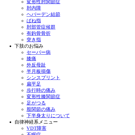
変形性肘関節症
肘内障
ヘバーデン結節
ばね指
肘部管症候群
有鈎骨骨折
突き指
下肢のお悩み
セーバー病
膝痛
外反母趾
半月板損傷
シンスプリント
扁平足
歩行時の痛み
変形性膝関節症
足がつる
股関節の痛み
下半身太りについて
自律神経系メニュー
VDT障害
不眠症