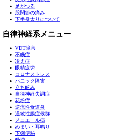
足がつる
股関節の痛み
下半身太りについて
自律神経系メニュー
VDT障害
不眠症
冷え症
眼精疲労
コロナストレス
パニック障害
立ち眩み
自律神経失調症
花粉症
逆流性食道炎
過敏性腸症候群
メニエール病
めまい・耳鳴り
下痢便秘
動悸