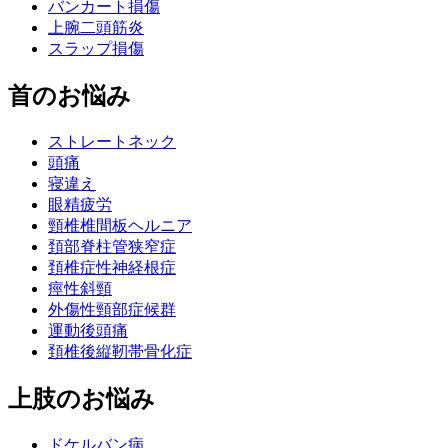
バンカート損傷
上腕二頭筋炎
スラップ損傷
首のお悩み
ストレートネック
頭痛
寝違え
眼精疲労
頸椎椎間板ヘルニア
頚部脊柱管狭窄症
頚椎症性神経根症
痙性斜頸
外傷性頸部症候群
運動後頭痛
頚椎後縦靭帯骨化症
上肢のお悩み
ドケルバン病