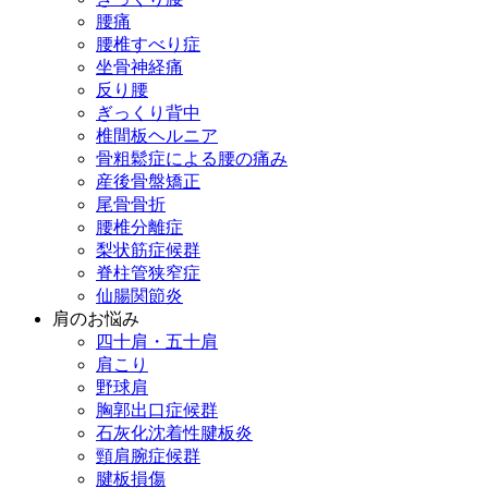
腰痛
腰椎すべり症
坐骨神経痛
反り腰
ぎっくり背中
椎間板ヘルニア
骨粗鬆症による腰の痛み
産後骨盤矯正
尾骨骨折
腰椎分離症
梨状筋症候群
脊柱管狭窄症
仙腸関節炎
肩のお悩み
四十肩・五十肩
肩こり
野球肩
胸郭出口症候群
石灰化沈着性腱板炎
頸肩腕症候群
腱板損傷