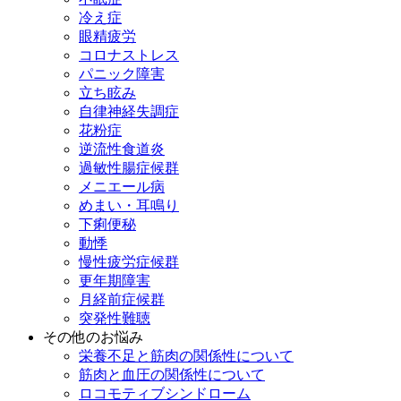
冷え症
眼精疲労
コロナストレス
パニック障害
立ち眩み
自律神経失調症
花粉症
逆流性食道炎
過敏性腸症候群
メニエール病
めまい・耳鳴り
下痢便秘
動悸
慢性疲労症候群
更年期障害
月経前症候群
突発性難聴
その他のお悩み
栄養不足と筋肉の関係性について
筋肉と血圧の関係性について
ロコモティブシンドローム