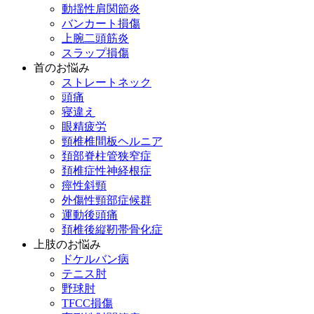
動揺性肩関節炎
バンカート損傷
上腕二頭筋炎
スラップ損傷
首のお悩み
ストレートネック
頭痛
寝違え
眼精疲労
頸椎椎間板ヘルニア
頚部脊柱管狭窄症
頚椎症性神経根症
痙性斜頸
外傷性頸部症候群
運動後頭痛
頚椎後縦靭帯骨化症
上肢のお悩み
ドケルバン病
テニス肘
野球肘
TFCC損傷