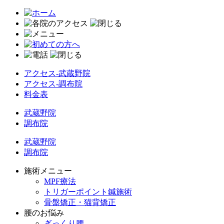
アクセス-武蔵野院
アクセス-調布院
料金表
武蔵野院
調布院
武蔵野院
調布院
施術メニュー
MPF療法
トリガーポイント鍼施術
骨盤矯正・猫背矯正
腰のお悩み
ぎっくり腰