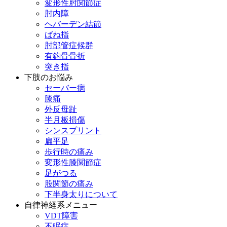
変形性肘関節症
肘内障
ヘバーデン結節
ばね指
肘部管症候群
有鈎骨骨折
突き指
下肢のお悩み
セーバー病
膝痛
外反母趾
半月板損傷
シンスプリント
扁平足
歩行時の痛み
変形性膝関節症
足がつる
股関節の痛み
下半身太りについて
自律神経系メニュー
VDT障害
不眠症