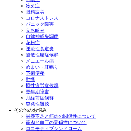
冷え症
眼精疲労
コロナストレス
パニック障害
立ち眩み
自律神経失調症
花粉症
逆流性食道炎
過敏性腸症候群
メニエール病
めまい・耳鳴り
下痢便秘
動悸
慢性疲労症候群
更年期障害
月経前症候群
突発性難聴
その他のお悩み
栄養不足と筋肉の関係性について
筋肉と血圧の関係性について
ロコモティブシンドローム