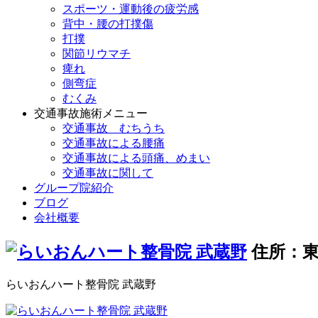
スポーツ・運動後の疲労感
背中・腰の打撲傷
打撲
関節リウマチ
痺れ
側弯症
むくみ
交通事故施術メニュー
交通事故 むちうち
交通事故による腰痛
交通事故による頭痛、めまい
交通事故に関して
グループ院紹介
ブログ
会社概要
住所：東
らいおんハート整骨院 武蔵野