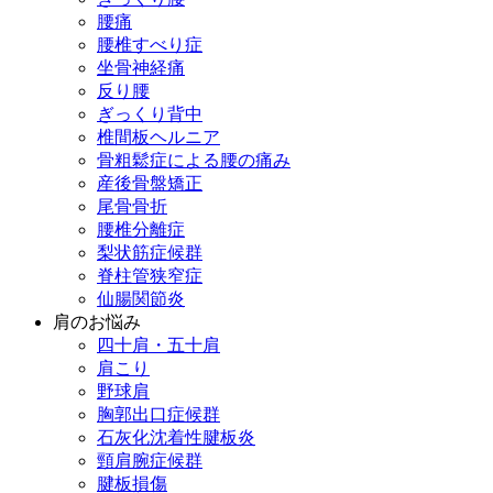
腰痛
腰椎すべり症
坐骨神経痛
反り腰
ぎっくり背中
椎間板ヘルニア
骨粗鬆症による腰の痛み
産後骨盤矯正
尾骨骨折
腰椎分離症
梨状筋症候群
脊柱管狭窄症
仙腸関節炎
肩のお悩み
四十肩・五十肩
肩こり
野球肩
胸郭出口症候群
石灰化沈着性腱板炎
頸肩腕症候群
腱板損傷