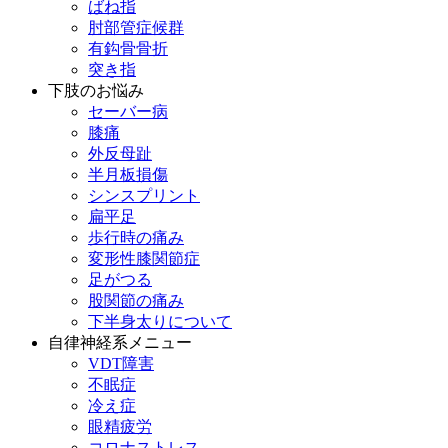
ばね指
肘部管症候群
有鈎骨骨折
突き指
下肢のお悩み
セーバー病
膝痛
外反母趾
半月板損傷
シンスプリント
扁平足
歩行時の痛み
変形性膝関節症
足がつる
股関節の痛み
下半身太りについて
自律神経系メニュー
VDT障害
不眠症
冷え症
眼精疲労
コロナストレス