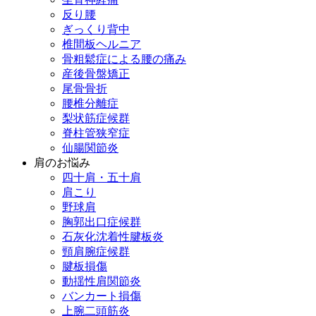
反り腰
ぎっくり背中
椎間板ヘルニア
骨粗鬆症による腰の痛み
産後骨盤矯正
尾骨骨折
腰椎分離症
梨状筋症候群
脊柱管狭窄症
仙腸関節炎
肩のお悩み
四十肩・五十肩
肩こり
野球肩
胸郭出口症候群
石灰化沈着性腱板炎
頸肩腕症候群
腱板損傷
動揺性肩関節炎
バンカート損傷
上腕二頭筋炎