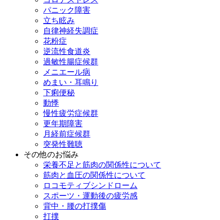
パニック障害
立ち眩み
自律神経失調症
花粉症
逆流性食道炎
過敏性腸症候群
メニエール病
めまい・耳鳴り
下痢便秘
動悸
慢性疲労症候群
更年期障害
月経前症候群
突発性難聴
その他のお悩み
栄養不足と筋肉の関係性について
筋肉と血圧の関係性について
ロコモティブシンドローム
スポーツ・運動後の疲労感
背中・腰の打撲傷
打撲