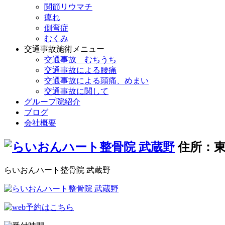
関節リウマチ
痺れ
側弯症
むくみ
交通事故施術メニュー
交通事故 むちうち
交通事故による腰痛
交通事故による頭痛、めまい
交通事故に関して
グループ院紹介
ブログ
会社概要
住所：東
らいおんハート整骨院 武蔵野