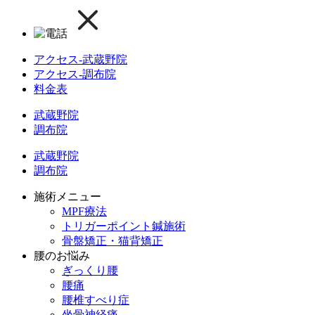
アクセス-武蔵野院
アクセス-調布院
料金表
武蔵野院
調布院
武蔵野院
調布院
施術メニュー
MPF療法
トリガーポイント鍼施術
骨盤矯正・猫背矯正
腰のお悩み
ぎっくり腰
腰痛
腰椎すべり症
坐骨神経痛