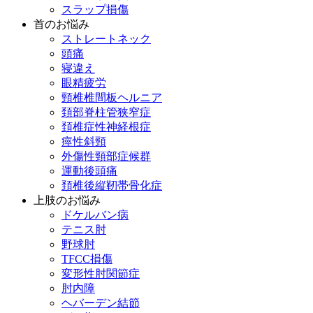
スラップ損傷
首のお悩み
ストレートネック
頭痛
寝違え
眼精疲労
頸椎椎間板ヘルニア
頚部脊柱管狭窄症
頚椎症性神経根症
痙性斜頸
外傷性頸部症候群
運動後頭痛
頚椎後縦靭帯骨化症
上肢のお悩み
ドケルバン病
テニス肘
野球肘
TFCC損傷
変形性肘関節症
肘内障
ヘバーデン結節