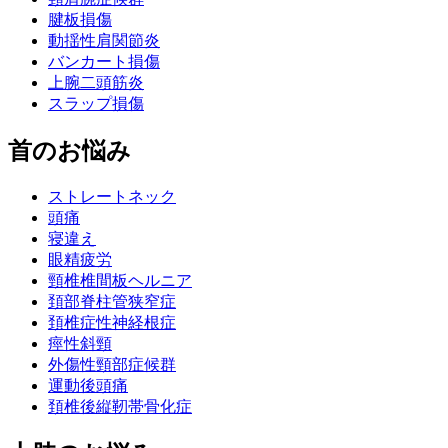
腱板損傷
動揺性肩関節炎
バンカート損傷
上腕二頭筋炎
スラップ損傷
首のお悩み
ストレートネック
頭痛
寝違え
眼精疲労
頸椎椎間板ヘルニア
頚部脊柱管狭窄症
頚椎症性神経根症
痙性斜頸
外傷性頸部症候群
運動後頭痛
頚椎後縦靭帯骨化症