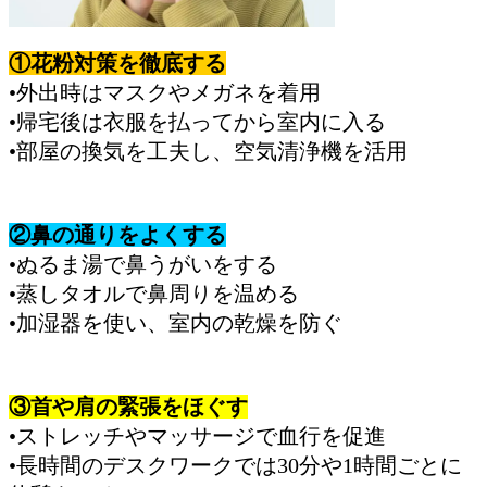
①花粉対策を徹底する
•外出時はマスクやメガネを着用
•帰宅後は衣服を払ってから室内に入る
•部屋の換気を工夫し、空気清浄機を活用
②鼻の通りをよくする
•ぬるま湯で鼻うがいをする
•蒸しタオルで鼻周りを温める
•加湿器を使い、室内の乾燥を防ぐ
③首や肩の緊張をほぐす
•ストレッチやマッサージで血行を促進
•長時間のデスクワークでは30分や1時間ごとに