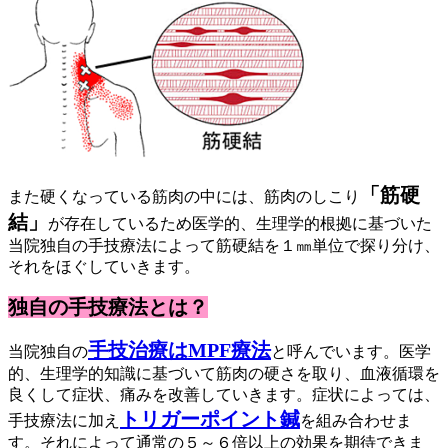
「筋硬
また硬くなっている筋肉の中には、筋肉のしこり
結」
が存在しているため医学的、生理学的根拠に基づいた
当院独自の手技療法によって筋硬結を１㎜単位で探り分け、
それをほぐしていきます。
独自の手技療法とは？
手技治療はMPF療法
当院独自の
と呼んでいます。医学
的、生理学的知識に基づいて筋肉の硬さを取り、血液循環を
良くして症状、痛みを改善していきます。症状によっては、
トリガーポイント鍼
手技療法に加え
を組み合わせま
す。それによって通常の５～６倍以上の効果を期待できま