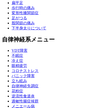
扁平足
歩行時の痛み
変形性膝関節症
足がつる
股関節の痛み
下半身太りについて
自律神経系メニュー
VDT障害
不眠症
冷え症
眼精疲労
コロナストレス
パニック障害
立ち眩み
自律神経失調症
花粉症
逆流性食道炎
過敏性腸症候群
メニエール病