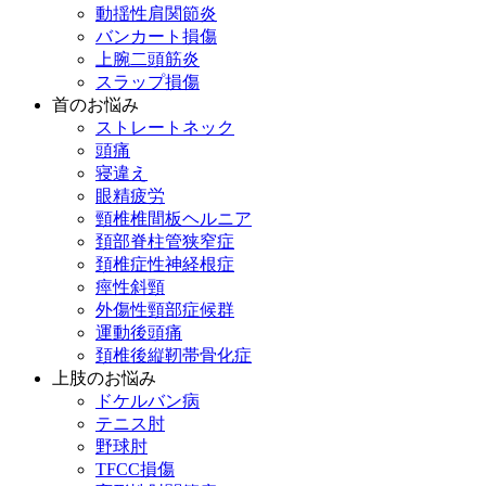
動揺性肩関節炎
バンカート損傷
上腕二頭筋炎
スラップ損傷
首のお悩み
ストレートネック
頭痛
寝違え
眼精疲労
頸椎椎間板ヘルニア
頚部脊柱管狭窄症
頚椎症性神経根症
痙性斜頸
外傷性頸部症候群
運動後頭痛
頚椎後縦靭帯骨化症
上肢のお悩み
ドケルバン病
テニス肘
野球肘
TFCC損傷