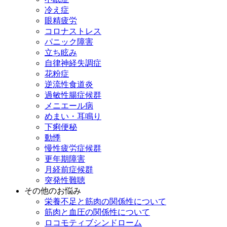
冷え症
眼精疲労
コロナストレス
パニック障害
立ち眩み
自律神経失調症
花粉症
逆流性食道炎
過敏性腸症候群
メニエール病
めまい・耳鳴り
下痢便秘
動悸
慢性疲労症候群
更年期障害
月経前症候群
突発性難聴
その他のお悩み
栄養不足と筋肉の関係性について
筋肉と血圧の関係性について
ロコモティブシンドローム