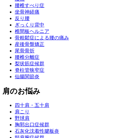
腰椎すべり症
坐骨神経痛
反り腰
ぎっくり背中
椎間板ヘルニア
骨粗鬆症による腰の痛み
産後骨盤矯正
尾骨骨折
腰椎分離症
梨状筋症候群
脊柱管狭窄症
仙腸関節炎
肩のお悩み
四十肩・五十肩
肩こり
野球肩
胸郭出口症候群
石灰化沈着性腱板炎
頸肩腕症候群