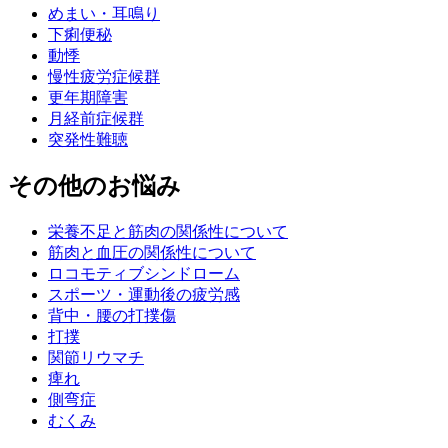
めまい・耳鳴り
下痢便秘
動悸
慢性疲労症候群
更年期障害
月経前症候群
突発性難聴
その他のお悩み
栄養不足と筋肉の関係性について
筋肉と血圧の関係性について
ロコモティブシンドローム
スポーツ・運動後の疲労感
背中・腰の打撲傷
打撲
関節リウマチ
痺れ
側弯症
むくみ