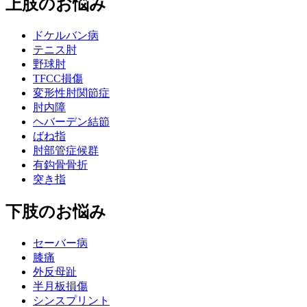
上肢のお悩み
ドケルバン病
テニス肘
野球肘
TFCC損傷
変形性肘関節症
肘内障
ヘバーデン結節
ばね指
肘部管症候群
有鈎骨骨折
突き指
下肢のお悩み
セーバー病
膝痛
外反母趾
半月板損傷
シンスプリント