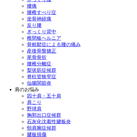
腰痛
腰椎すべり症
坐骨神経痛
反り腰
ぎっくり背中
椎間板ヘルニア
骨粗鬆症による腰の痛み
産後骨盤矯正
尾骨骨折
腰椎分離症
梨状筋症候群
脊柱管狭窄症
仙腸関節炎
肩のお悩み
四十肩・五十肩
肩こり
野球肩
胸郭出口症候群
石灰化沈着性腱板炎
頸肩腕症候群
腱板損傷