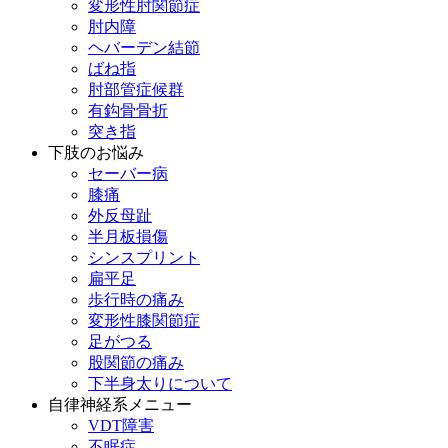
変形性肘関節症
肘内障
ヘバーデン結節
ばね指
肘部管症候群
有鈎骨骨折
突き指
下肢のお悩み
セーバー病
膝痛
外反母趾
半月板損傷
シンスプリント
扁平足
歩行時の痛み
変形性膝関節症
足がつる
股関節の痛み
下半身太りについて
自律神経系メニュー
VDT障害
不眠症