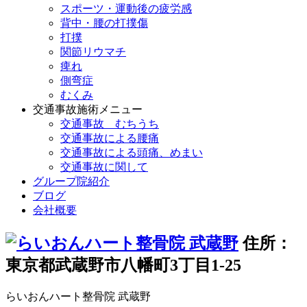
スポーツ・運動後の疲労感
背中・腰の打撲傷
打撲
関節リウマチ
痺れ
側弯症
むくみ
交通事故施術メニュー
交通事故 むちうち
交通事故による腰痛
交通事故による頭痛、めまい
交通事故に関して
グループ院紹介
ブログ
会社概要
住所：
東京都武蔵野市八幡町3丁目1-25
らいおんハート整骨院 武蔵野