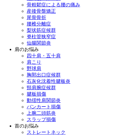
骨粗鬆症による腰の痛み
産後骨盤矯正
尾骨骨折
腰椎分離症
梨状筋症候群
脊柱管狭窄症
仙腸関節炎
肩のお悩み
四十肩・五十肩
肩こり
野球肩
胸郭出口症候群
石灰化沈着性腱板炎
頸肩腕症候群
腱板損傷
動揺性肩関節炎
バンカート損傷
上腕二頭筋炎
スラップ損傷
首のお悩み
ストレートネック