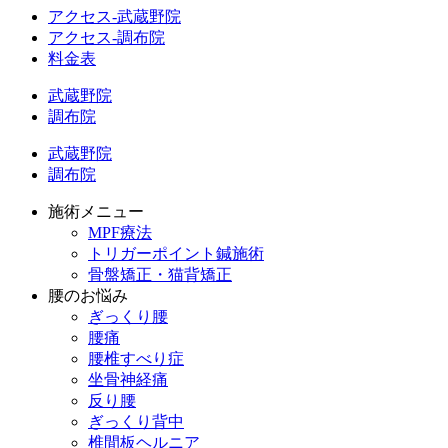
アクセス-武蔵野院
アクセス-調布院
料金表
武蔵野院
調布院
武蔵野院
調布院
施術メニュー
MPF療法
トリガーポイント鍼施術
骨盤矯正・猫背矯正
腰のお悩み
ぎっくり腰
腰痛
腰椎すべり症
坐骨神経痛
反り腰
ぎっくり背中
椎間板ヘルニア