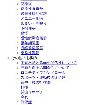
花粉症
逆流性食道炎
過敏性腸症候群
メニエール病
めまい・耳鳴り
下痢便秘
動悸
慢性疲労症候群
更年期障害
月経前症候群
突発性難聴
その他のお悩み
栄養不足と筋肉の関係性について
筋肉と血圧の関係性について
ロコモティブシンドローム
スポーツ・運動後の疲労感
背中・腰の打撲傷
打撲
関節リウマチ
痺れ
側弯症